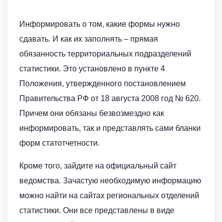
Информировать о том, какие формы нужно
сдавать. И как их заполнять – прямая
обязанность территориальных подразделений
статистики. Это установлено в пункте 4
Положения, утвержденного постановлением
Правительства РФ от 18 августа 2008 год № 620.
Причем они обязаны безвозмездно как
информировать, так и представлять сами бланки
форм статотчетности.
Кроме того, зайдите на официальный сайт
ведомства. Зачастую необходимую информацию
можно найти на сайтах региональных отделений
статистики. Они все представлены в виде