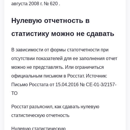
августа 2008 г. № 620 .
Нулевую отчетность в
статистику можно не сдавать
В зависимости от формы статотчетности при
отсутствии показателей для ее заполнения отчет
можно не представлять. Или ограничиться
официальным письмом в Росстат. Источник:
Письмо Росстата от 15.04.2016 № СЕ-01-3/2157-
ТО
Росстат разъяснил, как сдавать нулевую
статистическую отчетность
Нулевую статистическую