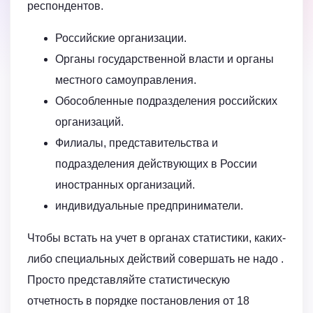
респондентов.
Российские организации.
Органы государственной власти и органы
местного самоуправления.
Обособленные подразделения российских
организаций.
Филиалы, представительства и
подразделения действующих в России
иностранных организаций.
индивидуальные предприниматели.
Чтобы встать на учет в органах статистики, каких-
либо специальных действий совершать не надо .
Просто представляйте статистическую
отчетность в порядке постановления от 18