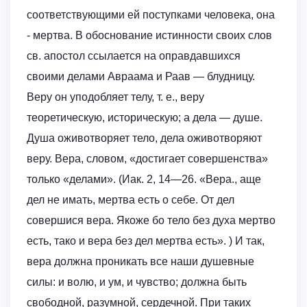
соответствующими ей поступками человека, она
- мертва. В обоснование истинности своих слов
св. апостол ссылается на оправдавшихся
своими делами Авраама и Раав — блудницу.
Веру он уподобляет телу, т. е., веру
теоретическую, историческую; а дела — душе.
Душа оживотворяет тело, дела оживотворяют
веру. Вера, словом, «достигает совершенства»
только «делами». (Иак. 2, 14—26. «Вера., аще
дел не имать, мертва есть о себе. От дел
совершися вера. Якоже бо тело без духа мертво
есть, тако и вера без дел мертва есть». ) И так,
вера должна проникать все наши душевные
силы: и волю, и ум, и чувство; должна быть
свободной, разумной, сердечной. При таких