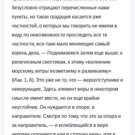
безусловно отрицают перечисленные нами
пункты, но такая градация касается уже
частностей, о которых мы говорить не имеем в
виду по невозможности проследить все те
частности, все-таки мало меняющие самый
корень дела. — Поднимаемся затем еще выше: к
религиозным скептикам, к этому «волнению
морскому, ветры возметаему и развиваему»
(Иак. 1, 6). Это уже не то, что — вероотступники и
неверующие. Здесь элемент веры в некотором
смысле имеет место, но он еще крайне
неустойчив. Он нуждается в опоре, в
направителе. Смотря по тому, что это за опора и
за направитель, — и колеблющийся в вере
человек склоняется или в сторону веры, или в