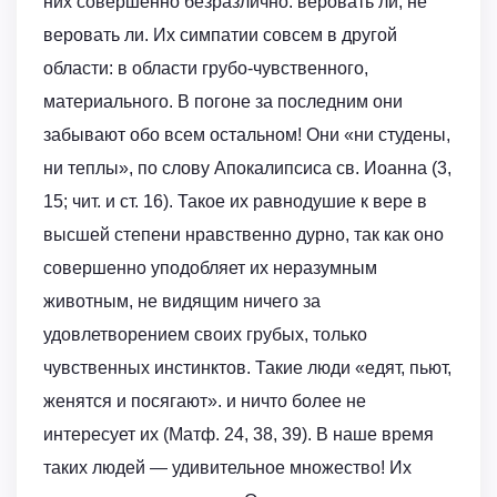
них совершенно безразлично: веровать ли, не
веровать ли. Их симпатии совсем в другой
области: в области грубо-чувственного,
материального. В погоне за последним они
забывают обо всем остальном! Они «ни студены,
ни теплы», по слову Апокалипсиса св. Иоанна (3,
15; чит. и ст. 16). Такое их равнодушие к вере в
высшей степени нравственно дурно, так как оно
совершенно уподобляет их неразумным
животным, не видящим ничего за
удовлетворением своих грубых, только
чувственных инстинктов. Такие люди «едят, пьют,
женятся и посягают». и ничто более не
интересует их (Матф. 24, 38, 39). В наше время
таких людей — удивительное множество! Их