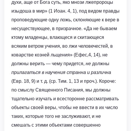
духи, аще от Бога суть, яко мнози лжепророцы
изыдоша в мир» (1 Иоан. 4, 1), под видом правды
проповедующие одну ложь, склоняющие к вере в
несуществующее, в призрачное. «Да не бываем
ктому младенцы, влающеся и скитающеся
всяким ветром учения, во лжи человечестей, в
коварстве козней льщения» (Ефес,4, 14), не
должны верить — чему придется,
не
должны
прилагаться в научения странна и различна
(Евр. 18, 9) и т. д. (ср. Тим. 1, 13 и проч.). Короче:
по смыслу Священного Писания, мы должны
тщательно изучать и всесторонне рассматривать
объекты своей веры, чтобы не ввести в их число
таких, которые того не заслуживают, и не
смешать с этими объектами совершенно