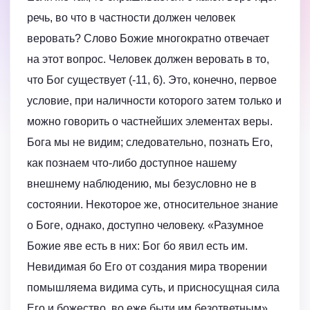
речь, во что в частности должен человек
веровать? Слово Божие многократно отвечает
на этот вопрос. Человек должен веровать в то,
что Бог существует (-11, 6). Это, конечно, первое
условие, при наличности которого затем только и
можно говорить о частнейших элементах веры.
Бога мы не видим; следовательно, познать Его,
как познаем что-либо доступное нашему
внешнему наблюдению, мы безусловно не в
состоянии. Некоторое же, относительное знание
о Боге, однако, доступно человеку. «Разумное
Божие яве есть в них: Бог бо явил есть им.
Невидимая бо Его от создания мира творении
помышляема видима суть, и присносущная сила
Его и божество, во еже быти им безответным»