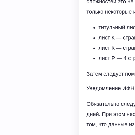
сложностей это не
только некоторые и
титульный лис
лист К — стра
лист К — стра
лист Р — 4 ст
Затем следует поме
Уведомление ИФНС
Обязательно следу
дней. При этом не
том, что данные и