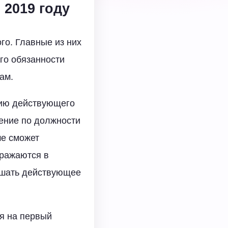
2019 году
го. Главные из них
го обязанности
ам.
нию действующего
ение по должности
ше сможет
бражаются в
ушать действующее
ся на первый