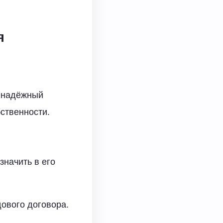
я
т надёжный
ственности.
значить в его
дового договора.