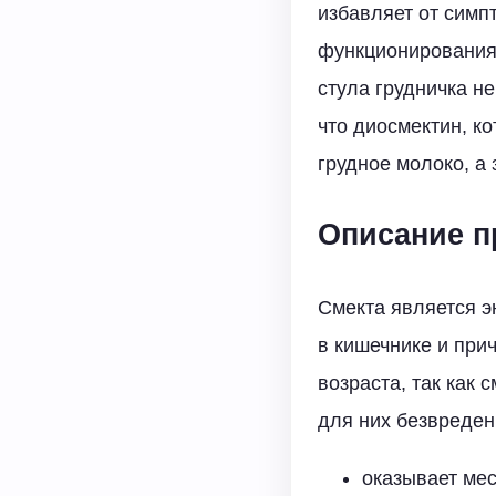
избавляет от симп
функционирования
стула грудничка н
что диосмектин, к
грудное молоко, а
Описание п
Смекта является э
в кишечнике и при
возраста, так как
для них безвреден
оказывает мес