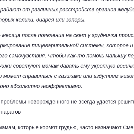
радают от различных расстройств органов желуд
орых колики, диарея или запоры.
 месяца после появления на свет у грудничка прои
рмирование пищеварительной системы, которое и
хого самочувствия. Чтобы как-то помочь малышу п
бушки советуют мамам давать ему укропную водичк
 может справиться с газиками или вздутием живот
 оно абсолютно неэффективно.
проблемы новорожденного не всегда удается решит
епаратов
 мамам, которые кормят грудью, часто назначают Сме