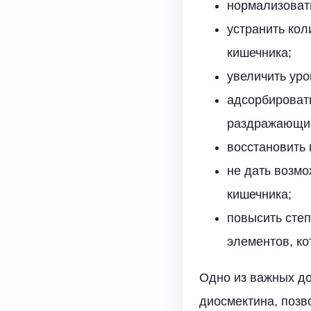
нормализоват
устранить кол
кишечника;
увеличить ур
адсорбировать
раздражающие
восстановить
не дать возмо
кишечника;
повысить степ
элементов, ко
Одно из важных до
диосмектина, позв