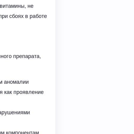
 витамины, не
при сбоях в работе
ного препарата,
ом аномалии
ся как проявление
нарушениями
ым компонентам,