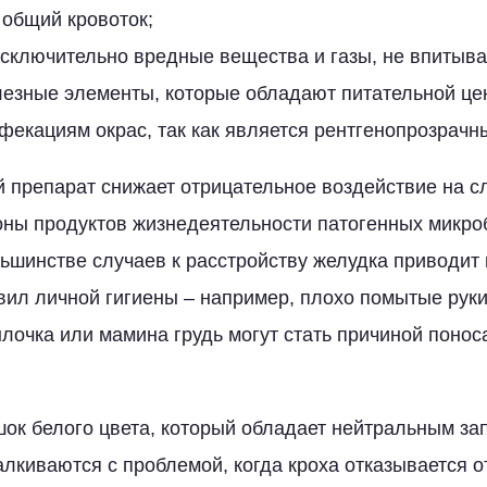
 общий кровоток;
сключительно вредные вещества и газы, не впитыва
лезные элементы, которые обладают питательной це
фекациям окрас, так как является рентгенопрозрачн
й препарат снижает отрицательное воздействие на с
оны продуктов жизнедеятельности патогенных микро
ьшинстве случаев к расстройству желудка приводи
ил личной гигиены – например, плохо помытые руки
лочка или мамина грудь могут стать причиной понос
шок белого цвета, который обладает нейтральным зап
алкиваются с проблемой, когда кроха отказывается о