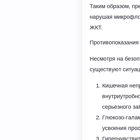
Таким образом, пр
нарушая микрофлор
ЖКТ.
Противопоказания
Несмотря на безоп
существуют ситуац
Кишечная неп
внутриутробно
серьезного за
Глюкозо-галак
усвоения прос
Гиперчувстви