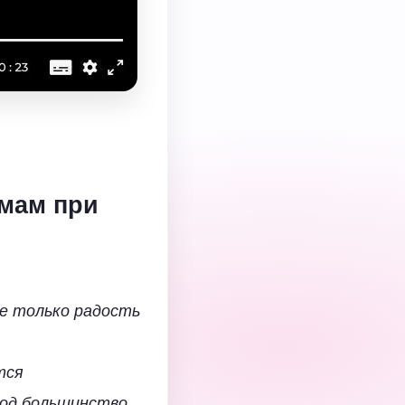
 мам при
не только радость
тся
иод большинство