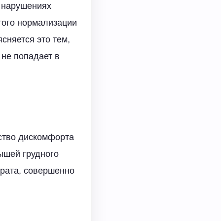
х нарушениях
того нормализации
сняется это тем,
не попадает в
вство дискомфорта
ышей грудного
арата, совершенно