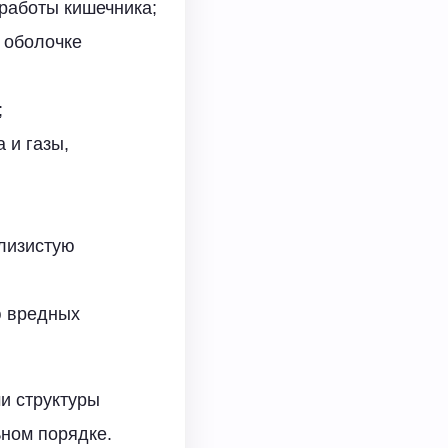
работы кишечника;
й оболочке
;
 и газы,
слизистую
ю вредных
и структуры
ьном порядке.