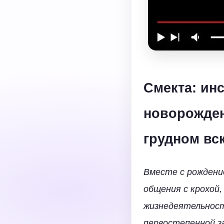
Смекта: ин
новорожден
грудном вс
Вместе с рождени
общения с крохой,
жизнедеятельност
первостепенной з