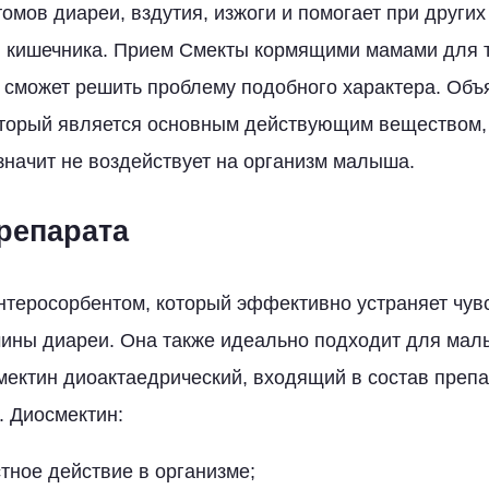
томов диареи, вздутия, изжоги и помогает при други
 кишечника. Прием Смекты кормящими мамами для 
е сможет решить проблему подобного характера. Объя
оторый является основным действующим веществом, 
 значит не воздействует на организм малыша.
репарата
нтеросорбентом, который эффективно устраняет чу
чины диареи. Она также идеально подходит для мал
 смектин диоактаедрический, входящий в состав преп
. Диосмектин:
тное действие в организме;