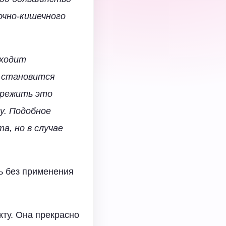
очно-кишечного
сходит
 становится
ережить это
у. Подобное
а, но в случае
ь без применения
кту. Она прекрасно