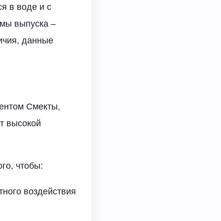
я в воде и с
рмы выпуска –
ичия, данные
ентом Смекты,
ет высокой
го, чтобы:
тного воздействия