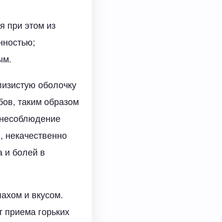
я при этом из
нностью;
ым.
лизистую оболочку
бов, таким образом
т несоблюдение
, некачественно
а и болей в
ахом и вкусом.
т приема горьких