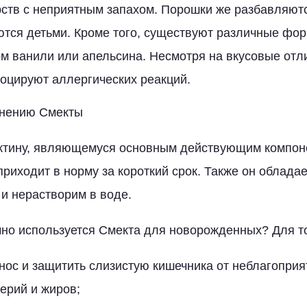
рств с неприятным запахом. Порошки же разбавляютс
тся детьми. Кроме того, существуют различные фо
ом ванили или апельсина. Несмотря на вкусовые отл
оцируют аллергических реакций.
енению Смекты
ктину, являющемуся основным действующим компон
приходит в норму за короткий срок. Также он облада
 и нерастворим в воде.
чно используется Смекта для новорожденных? Для то
нос и защитить слизистую кишечника от неблагоприя
терий и жиров;