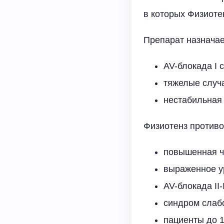
в которых Физиоте
Препарат назначае
AV-блокада I 
тяжелые случ
нестабильная 
Физиотенз противо
повышенная ч
выраженное ур
AV-блокада II-
синдром слабо
пациенты до 1