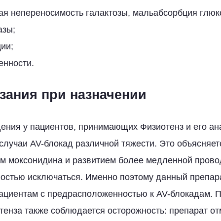
ая непереносимость галактозы, мальабсорбция глюк
азы;
ии;
енности.
зания при назначении
ения у пациентов, принимающих Физиотенз и его ан
лучаи AV-блокад различной тяжести. Это объясняетс
м моксонидина и развитием более медленной прово
ностью исключаться. Именно поэтому данный препар
пациентам с предрасположенностью к AV-блокадам. 
тенза также соблюдается осторожность: препарат от