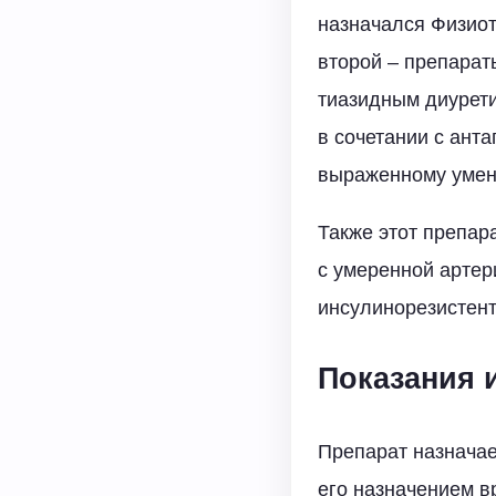
назначался Физиот
второй – препарат
тиазидным диурети
в сочетании с ант
выраженному умен
Также этот препар
с умеренной артер
инсулинорезистент
Показания 
Препарат назначае
его назначением в