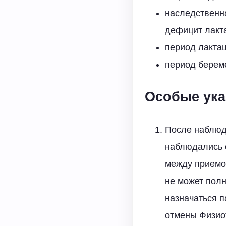
наследственн
дефицит лакт
период лактац
период берем
Особые ука
После наблюд
наблюдались с
между приемо
не может пол
назначаться 
отмены Физио