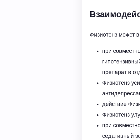
Взаимодейс
Физиотенз может в
при совместн
гипотензивны
препарат в от
Физиотенз уси
антидепрессан
действие Физи
Физиотенз ул
при совместн
седативный э