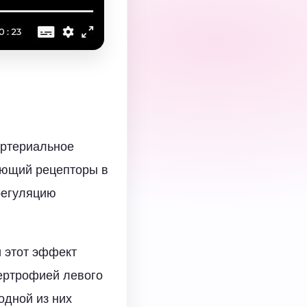
артериальное
ующий рецепторы в
регуляцию
и этот эффект
пертрофией левого
одной из них