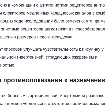
енз в комбинации с антагонистами рецепторов ангиот
ы блокаторов медленных кальциевых каналов в ком
ком. В ходе исследований было отмечено, что прим
агонистами рецепторов ангиотензина II способствова
ьшению размеров левого желудочка.
ат способен улучшать чувствительность к инсулину у
иальной гипертензией, страдающих ожирением и
ностью.
и противопоказания к назначени
тся больным с артериальной гипертензией различно
рач должен убедиться в отсутствии противопоказаний