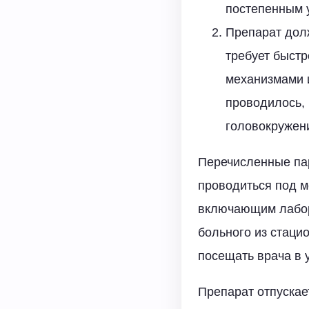
постепенным 
Препарат долж
требует быст
механизмами 
проводилось, 
головокружени
Перечисленные пар
проводиться под 
включающим лабор
больного из стаци
посещать врача в 
Препарат отпускает