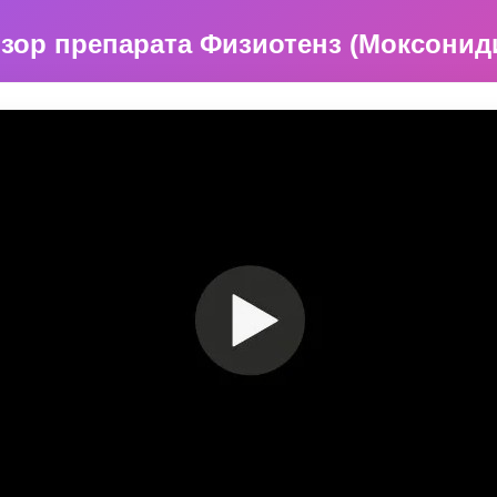
зор препарата Физиотенз (Моксонид