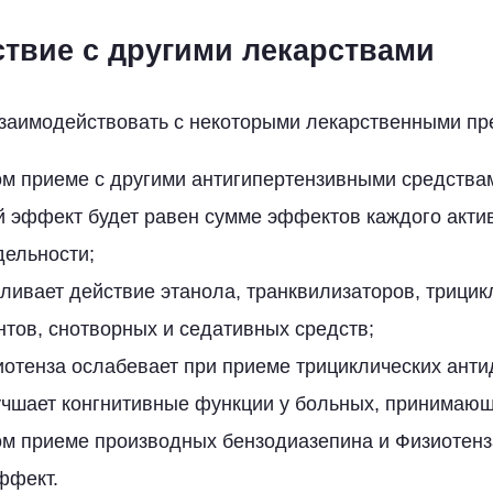
твие с другими лекарствами
заимодействовать с некоторыми лекарственными пр
ом приеме с другими антигипертензивными средств
й эффект будет равен сумме эффектов каждого акти
дельности;
ливает действие этанола, транквилизаторов, трицик
тов, снотворных и седативных средств;
отенза ослабевает при приеме трициклических анти
учшает конгнитивные функции у больных, принимаю
ом приеме производных бензодиазепина и Физиотенз
ффект.