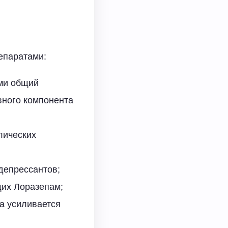
епаратами:
ами общий
вного компонента
лических
депрессантов;
щих Лоразепам;
а усиливается