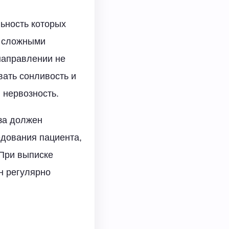
ьность которых
м сложными
направлении не
вать сонливость и
 нервозность.
за должен
дования пациента,
При выписке
н регулярно