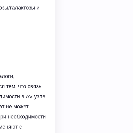
озы/галактозы и
алоги,
я тем, что связь
димости в AV-узле
ат не может
При необходимости
меняют с