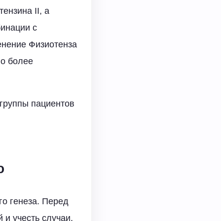
ензина II, а
бинации с
енение Физиотенза
ло более
 группы пациентов
ю
го генеза. Перед
 и учесть случаи,