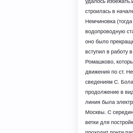
удалось избежать.
строилась в начал
Немчиновка (тогда
водопроводную ста
оно было прекраще
вступил в работу в
Ромашково, которы
движения по ст. Н
сведениям С. Бола
продолжение в вид
линия была электр
Москвы. С середин
ветки для постройк
проходит почти па