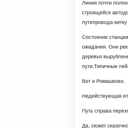
Линия почти полно
строящейся автодо
путепровода ветку
Состояние станци
ожидания. Они рек
деревья вырублены
пути.Типичные пей
Вот и Ромашково.
Недействующая вт
Путь справа пере
Да, сюжет сказочн