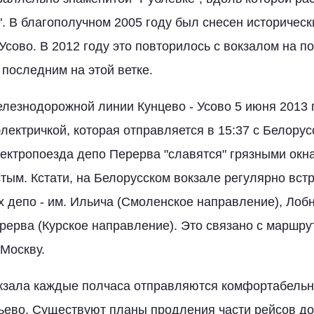
". В благополучном 2005 году был снесен историчес
Усово. В 2012 году это повторилось с вокзалом на п
 последним на этой ветке.
лезнодорожной линии Кунцево - Усово 5 июня 2013 
лектричкой, которая отправляется в 15:37 с Белорус
лектропоезда депо Перерва "славятся" грязными окна
стым. Кстати, на Белорусском вокзале регулярно вст
х депо - им. Ильича (Смоленское направление), Лоб
рерва (Курское направление). Это связано с маршру
Москву.
окзала каждые полчаса отправляются комфортабельн
ево. Существуют планы продления части рейсов до 