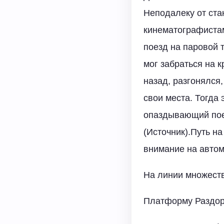
Неподалеку от ста
кинематографистам
поезд на паровой 
мог забраться на 
назад, разгонялся,
свои места. Тогда
опаздывающий поез
(Источник).Путь н
внимание на авто
На линии множеств
Платформу Раздор