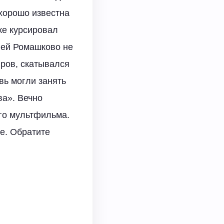
 хорошо известна
ке курсировал
ией Ромашково не
иров, скатывался
вь могли занять
ва». Вечно
го мультфильма.
е. Обратите