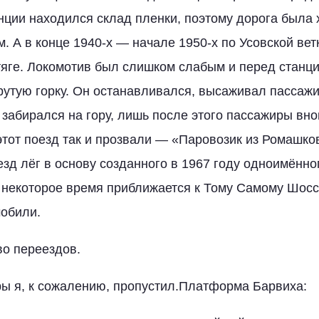
нции находился склад пленки, поэтому дорога была
. А в конце 1940-х — начале 1950-х по Усовской вет
тяге. Локомотив был слишком слабым и перед станц
крутую горку. Он останавливался, высаживал пассаж
 забирался на гору, лишь после этого пассажиры вно
 этот поезд так и прозвали — «Паровозик из Ромашко
д лёг в основу созданного в 1967 году одноимённо
а некоторое время приближается к Тому Самому Шосс
мобили.
о переездов.
ы я, к сожалению, пропустил.Платформа Барвиха: