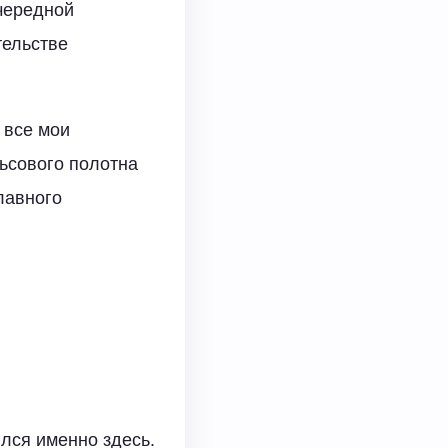
очередной
тельстве
 все мои
льсового полотна
лавного
лся именно здесь.