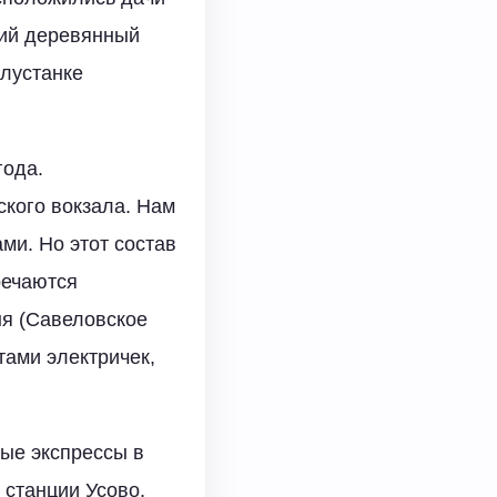
кий деревянный
олустанке
года.
ского вокзала. Нам
ми. Но этот состав
речаются
ня (Савеловское
тами электричек,
ые экспрессы в
станции Усово,