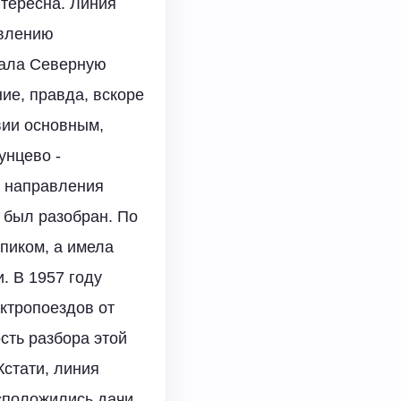
тересна. Линия
авлению
вала Северную
ие, правда, вскоре
вии основным,
унцево -
ы направления
 был разобран. По
пиком, а имела
. В 1957 году
ктропоездов от
сть разбора этой
Кстати, линия
асположились дачи