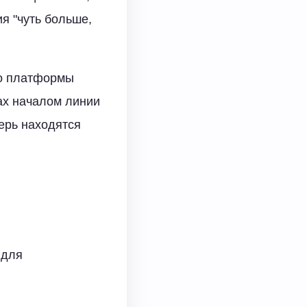
я "чуть больше,
до платформы
ах началом линии
ерь находятся
 для