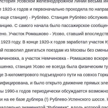
История Усовской железнодорожной линии весьма ин
е 1920-х годов и первоначально проходила по напр
 еще станция) - Рублёво. Станция Рублёво обслужи
нцию. С самого начала было пассажирское сообщен
но. Участок Ромашково - Усово, ставший впоследст
 1923 году. В конце 1920-х годов заработал участок К
й позволил двигаться поездам из Москвы без смен
емчиновка, а участок Немчиновка - Ромашково вскоре
шенко, станция Усово не всегда была физическим ту
е 3-километрового подъездного пути на совхоз Горки
ифицирована, и было открыто движение прямых эле
ы 1990-х годов периодически обсуждается возможно
и на ее базе дублера (!) Рублево-Успенского шоссе. 
раллельно знаменитой "Рублевке", вдоль которой р