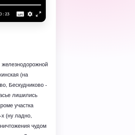
ой железнодорожной
жинская (на
во, Бескудниково -
часье лишились
кроме участка
-х (ну ладно,
уничтожения чудом