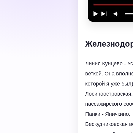
Железнодор
Линия Кунцево - У
веткой. Она вполн
которой я уже был
Лосиноостровская.
пассажирского соо
Панки - Яничкино, 
Бескудниковская в