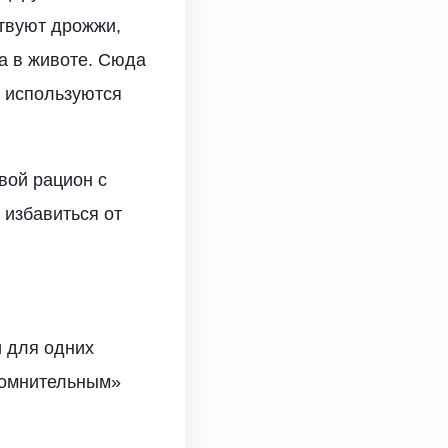
ствуют дрожжи,
а в животе. Сюда
х используются
вой рацион с
 избавиться от
и для одних
«сомнительным»