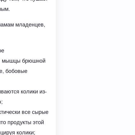
ным.
 мамам младенцев,
ое
чьи мышцы брюшной
ые, бобовые
ваются колики из-
;
тически все сырые
что продукты этой
оцируя колики;