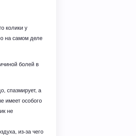
то колики у
Но на самом деле
ричиной болей в
о, спазмирует, а
не имеет особого
ик не
духа, из-за чего