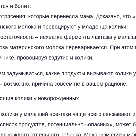
тся и болит;
трясения, которые перенесла мама. Доказано, что 
нского молока и провоцируют у младенца колики;
остаточность – нехватка фермента лактазы у малыш
оза материнского молока переваривается. При этом
чнике, провоцируя вздутие и колики.
ем задумываться, какие продукты вызывают колики 
 возможно, причина совсем не в вашем рационе.
ющие колики у новорожденных
о колики у малышей все-таки чаще всего связывают
список продуктов, потенциально «опасных», может 
я каждого отдельного ребенка. Механизм связи меж