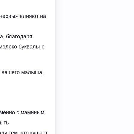
«нервы» влияют на
а, благодаря
 молоко буквально
у вашего малыша,
 именно с маминым
быть
ду тем, что кушает