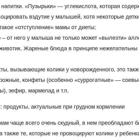
напитки. «Пузырьки» — углекислота, которая содерж
оцировать вздутие у малышей, хотя некоторые детки
такое «отступление» мамы от диеты;
– от него у малыша не только может «вылезти» алл
я животик. Жареные блюда в принципе нежелательны
кты, вызывающие колики у новорожденного, это так
рожные, конфеты (особенно «суррогатные» — соевые
ы), зефир, мармелад и т.п.
к: продукты, актуальные при грудном кормлении
ам чаще всего очень скудный, в нем преобладают 
а также те, которые не провоцируют колики у ребенк