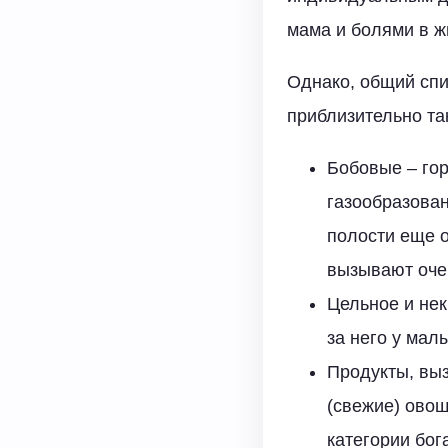
мама и болями в ж
Однако, общий спи
приблизительно та
Бобовые – гор
газообразова
полости еще о
вызывают очен
Цельное и нек
за него у мал
Продукты, вы
(свежие) овощ
категории бог