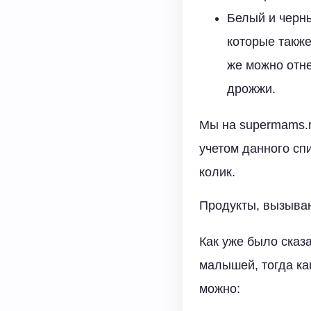
Белый и черны
которые такж
же можно отне
дрожжи.
Мы на supermams.r
учетом данного сп
колик.
Продукты, вызываю
Как уже было сказ
малышей, тогда ка
можно: