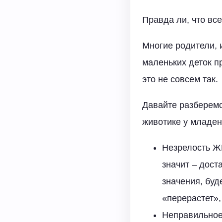
Правда ли, что вс
Многие родители, 
маленьких деток п
это не совсем так.
Давайте разберемс
животике у младен
Незрелость ЖК
значит – дост
значения, буд
«перерастет»,
Неправильное 