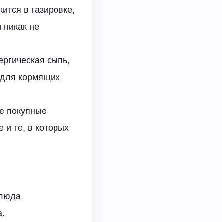
ится в газировке,
 никак не
ергическая сыпь,
 для кормящих
же покупные
 и те, в которых
блюда
а.