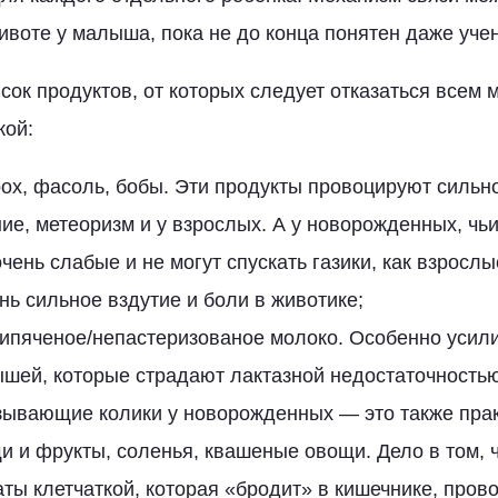
ивоте у малыша, пока не до конца понятен даже уче
сок продуктов, от которых следует отказаться всем
кой:
ох, фасоль, бобы. Эти продукты провоцируют сильн
ние, метеоризм и у взрослых. А у новорожденных, 
чень слабые и не могут спускать газики, как взросл
ь сильное вздутие и боли в животике;
ипяченое/непастеризованое молоко. Особенно усили
ышей, которые страдают лактазной недостаточностью
зывающие колики у новорожденных — это также прак
и и фрукты, соленья, квашеные овощи. Дело в том, 
аты клетчаткой, которая «бродит» в кишечнике, пров