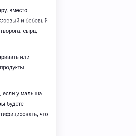
ру, вместо
 Соевый и бобовый
творога, сыра,
аривать или
 продукты –
м, если у малыша
вы будете
нтифицировать, что