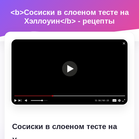
<b>Сосиски в слоеном тесте на
Хэллоуин</b> - рецепты
Сосиски в слоеном тесте на