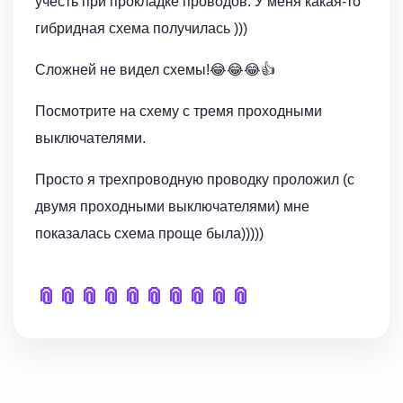
учесть при прокладке проводов. У меня какая-то
гибридная схема получилась )))
Сложней не видел схемы!😂😂😂👍
Посмотрите на схему с тремя проходными
выключателями.
Просто я трехпроводную проводку проложил (с
двумя проходными выключателями) мне
показалась схема проще была)))))
📎
📎
📎
📎
📎
📎
📎
📎
📎
📎