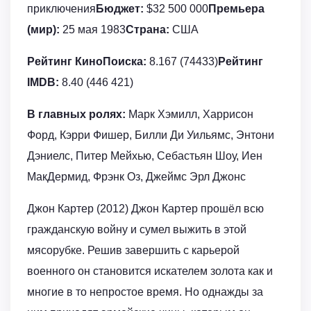
приключения
Бюджет:
$32 500 000
Премьера
(мир):
25 мая 1983
Страна:
США
Рейтинг КиноПоиска:
8.167 (74433)
Рейтинг
IMDB:
8.40 (446 421)
В главных ролях:
Марк Хэмилл, Харрисон
Форд, Кэрри Фишер, Билли Ди Уильямс, Энтони
Дэниелс, Питер Мейхью, Себастьян Шоу, Иен
МакДермид, Фрэнк Оз, Джеймс Эрл Джонс
Джон Картер (2012) Джон Картер прошёл всю
гражданскую войну и сумел выжить в этой
мясорубке. Решив завершить с карьерой
военного он становится искателем золота как и
многие в то непростое время. Но однажды за