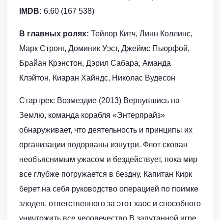
IMDB:
6.60 (167 538)
В главных ролях:
Тейлор Китч, Линн Коллинс,
Марк Стронг, Доминик Уэст, Джеймс Пьюрфой,
Брайан Крэнстон, Дэрил Сабара, Аманда
Клэйтон, Киаран Хайндс, Николас Вудесон
Стартрек: Возмездие (2013) Вернувшись на
Землю, команда корабля «Энтерпрайз»
обнаруживает, что деятельность и принципы их
организации подорваны изнутри. Флот скован
необъяснимым ужасом и бездействует, пока мир
все глубже погружается в бездну. Капитан Кирк
берет на себя руководство операцией по поимке
злодея, ответственного за этот хаос и способного
уничтожить все человечество.В запутанной игре