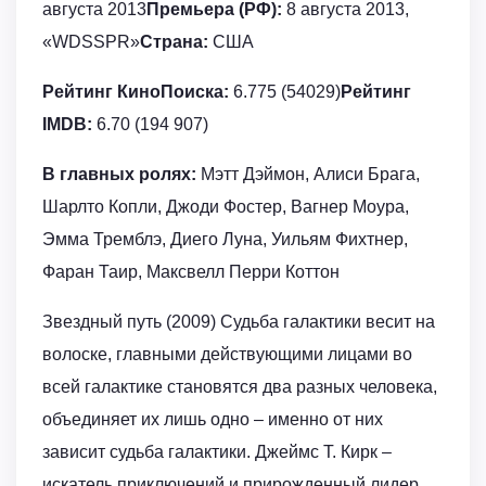
августа 2013
Премьера (РФ):
8 августа 2013,
«WDSSPR»
Страна:
США
Рейтинг КиноПоиска:
6.775 (54029)
Рейтинг
IMDB:
6.70 (194 907)
В главных ролях:
Мэтт Дэймон, Алиси Брага,
Шарлто Копли, Джоди Фостер, Вагнер Моура,
Эмма Тремблэ, Диего Луна, Уильям Фихтнер,
Фаран Таир, Максвелл Перри Коттон
Звездный путь (2009) Судьба галактики весит на
волоске, главными действующими лицами во
всей галактике становятся два разных человека,
объединяет их лишь одно – именно от них
зависит судьба галактики. Джеймс Т. Кирк –
искатель приключений и прирожденный лидер,