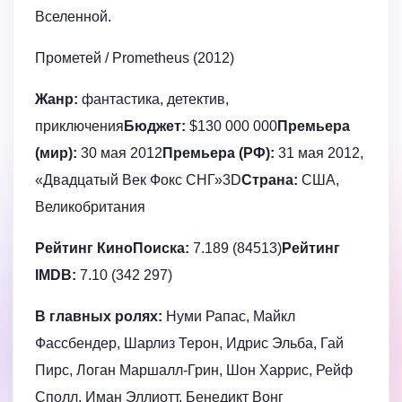
Вселенной.
Прометей / Prometheus (2012)
Жанр:
фантастика, детектив,
приключения
Бюджет:
$130 000 000
Премьера
(мир):
30 мая 2012
Премьера (РФ):
31 мая 2012,
«Двадцатый Век Фокс СНГ»3D
Страна:
США,
Великобритания
Рейтинг КиноПоиска:
7.189 (84513)
Рейтинг
IMDB:
7.10 (342 297)
В главных ролях:
Нуми Рапас, Майкл
Фассбендер, Шарлиз Терон, Идрис Эльба, Гай
Пирс, Логан Маршалл-Грин, Шон Харрис, Рейф
Сполл, Иман Эллиотт, Бенедикт Вонг