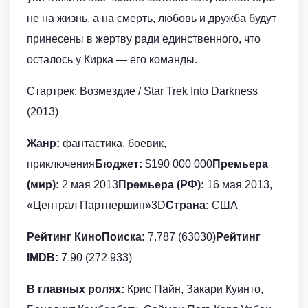
не на жизнь, а на смерть, любовь и дружба будут
принесены в жертву ради единственного, что
осталось у Кирка — его команды.
Стартрек: Возмездие / Star Trek Into Darkness
(2013)
Жанр:
фантастика, боевик,
приключения
Бюджет:
$190 000 000
Премьера
(мир):
2 мая 2013
Премьера (РФ):
16 мая 2013,
«Централ Партнершип»3D
Страна:
США
Рейтинг КиноПоиска:
7.787 (63030)
Рейтинг
IMDB:
7.90 (272 933)
В главных ролях:
Крис Пайн, Закари Куинто,