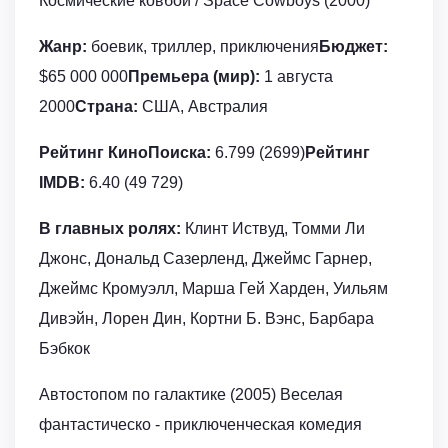
Космические ковбои / Space Cowboys (2000)
Жанр:
боевик, триллер, приключения
Бюджет:
$65 000 000
Премьера (мир):
1 августа
2000
Страна:
США, Австралия
Рейтинг КиноПоиска:
6.799 (2699)
Рейтинг
IMDB:
6.40 (49 729)
В главных ролях:
Клинт Иствуд, Томми Ли
Джонс, Дональд Сазерленд, Джеймс Гарнер,
Джеймс Кромуэлл, Марша Гей Харден, Уильям
Дивэйн, Лорен Дин, Кортни Б. Вэнс, Барбара
Бэбкок
Автостопом по галактике (2005) Веселая
фантастическо - приключенческая комедия