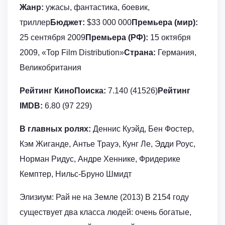
Жанр:
ужасы, фантастика, боевик,
триллер
Бюджет:
$33 000 000
Премьера (мир):
25 сентября 2009
Премьера (РФ):
15 октября
2009, «Top Film Distribution»
Страна:
Германия,
Великобритания
Рейтинг КиноПоиска:
7.140 (41526)
Рейтинг
IMDB:
6.80 (97 229)
В главных ролях:
Деннис Куэйд, Бен Фостер,
Кэм Жиганде, Антье Трауэ, Кунг Ле, Эдди Роус,
Норман Ридус, Андре Хеннике, Фридерике
Кемптер, Нильс-Бруно Шмидт
Элизиум: Рай не на Земле (2013) В 2154 году
существует два класса людей: очень богатые,