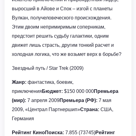
выросший в Айове и Спок – изгой с планеты
Вулкан, получеловеческого происхождения.
Этим двоим непримиримым соперникам,
предстоит решить судьбу галактики, одним
движет лишь страсть, другим тонкий расчет и
холодная логика, что же возьмет верх в борьбе?
Звездный путь / Star Trek (2009)
Жанр:
фантастика, боевик,
приключения
Бюджет:
$150 000 000
Премьера
(мир):
7 апреля 2009
Премьера (РФ):
7 мая
2009, «Централ Партнершип»
Страна:
США,
Германия
Рейтинг КиноПоиска:
7.855 (73745)
Рейтинг