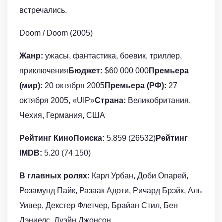
встречались.
Doom / Doom (2005)
Жанр:
ужасы, фантастика, боевик, триллер,
приключения
Бюджет:
$60 000 000
Премьера
(мир):
20 октября 2005
Премьера (РФ):
27
октября 2005, «UIP»
Страна:
Великобритания,
Чехия, Германия, США
Рейтинг КиноПоиска:
5.859 (26532)
Рейтинг
IMDB:
5.20 (74 150)
В главных ролях:
Карл Урбан, Доби Опарей,
Розамунд Пайк, Разаак Адоти, Ричард Брэйк, Аль
Уивер, Декстер Флетчер, Брайан Стил, Бен
Дэниелс, Дуэйн Джонсон