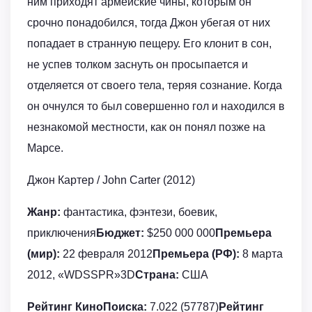
ним приходят армейские чины, которым он
срочно понадобился, тогда Джон убегая от них
попадает в странную пещеру. Его клонит в сон,
не успев толком заснуть он просыпается и
отделяется от своего тела, теряя сознание. Когда
он очнулся то был совершенно гол и находился в
незнакомой местности, как он понял позже на
Марсе.
Джон Картер / John Carter (2012)
Жанр:
фантастика, фэнтези, боевик,
приключения
Бюджет:
$250 000 000
Премьера
(мир):
22 февраля 2012
Премьера (РФ):
8 марта
2012, «WDSSPR»3D
Страна:
США
Рейтинг КиноПоиска:
7.022 (57787)
Рейтинг