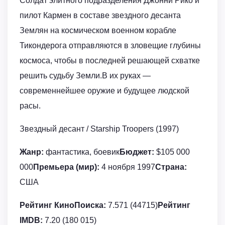
Солдат элитного подразделения Джонни Рико и
пилот Кармен в составе звездного десанта
Землян на космическом военном корабле
Тикондерога отправляются в зловещие глубины
космоса, чтобы в последней решающей схватке
решить судьбу Земли.В их руках —
современнейшее оружие и будущее людской
расы.
Звездный десант / Starship Troopers (1997)
Жанр:
фантастика, боевик
Бюджет:
$105 000
000
Премьера (мир):
4 ноября 1997
Страна:
США
Рейтинг КиноПоиска:
7.571 (44715)
Рейтинг
IMDB:
7.20 (180 015)