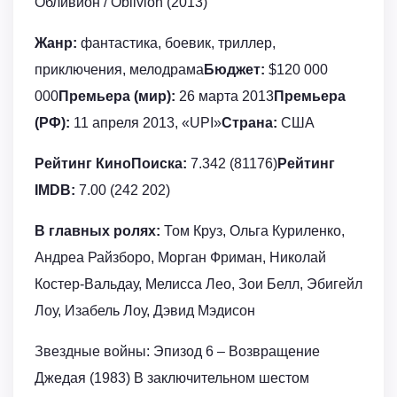
Обливион / Oblivion (2013)
Жанр:
фантастика, боевик, триллер,
приключения, мелодрама
Бюджет:
$120 000
000
Премьера (мир):
26 марта 2013
Премьера
(РФ):
11 апреля 2013, «UPI»
Страна:
США
Рейтинг КиноПоиска:
7.342 (81176)
Рейтинг
IMDB:
7.00 (242 202)
В главных ролях:
Том Круз, Ольга Куриленко,
Андреа Райзборо, Морган Фриман, Николай
Костер-Вальдау, Мелисса Лео, Зои Белл, Эбигейл
Лоу, Изабель Лоу, Дэвид Мэдисон
Звездные войны: Эпизод 6 – Возвращение
Джедая (1983) В заключительном шестом