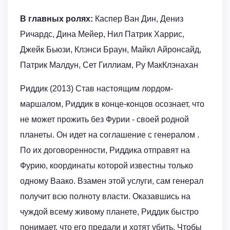
В главных ролях:
Каспер Ван Дин, Дениз
Ричардс, Дина Мейер, Нил Патрик Харрис,
Джейк Бьюзи, Клэнси Браун, Майкл Айронсайд,
Патрик Малдун, Сет Гиллиам, Ру МакКлэнахан
Риддик (2013) Став настоящим лордом-
маршалом, Риддик в конце-концов осознает, что
не может прожить без Фурии - своей родной
планеты. Он идет на соглашение с генералом .
По их договоренности, Риддика отправят на
Фурию, координаты которой известны только
одному Ваако. Взамен этой услуги, сам генерал
получит всю полноту власти. Оказавшись на
чуждой всему живому планете, Риддик быстро
понимает, что его предали и хотят убить. Чтобы