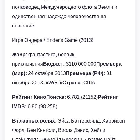
полководец Международного флота Земли и
единственная надежда человечества на
спасение.
Игра Эндера / Ender's Game (2013)
Жанр:
фантастика, боевик,
приключения
Бюджет:
$110 000 000
Премьера
(мир):
24 октября 2013
Премьера (РФ):
31
октября 2013, «West»
Страна:
США
Рейтинг КиноПоиска:
6.781 (21152)
Рейтинг
IMDB:
6.80 (98 258)
В главных ролях:
Эйса Баттерфилд, Харрисон
Форд, Бен Кингсли, Виола Дэвис, Хейли
Стайнфелд, Эбигейл Бреслин, Арамис Найт,