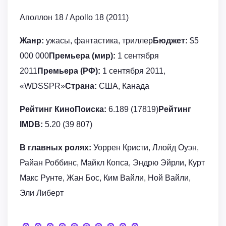
Аполлон 18 / Apollo 18 (2011)
Жанр:
ужасы, фантастика, триллер
Бюджет:
$5
000 000
Премьера (мир):
1 сентября
2011
Премьера (РФ):
1 сентября 2011,
«WDSSPR»
Страна:
США, Канада
Рейтинг КиноПоиска:
6.189 (17819)
Рейтинг
IMDB:
5.20 (39 807)
В главных ролях:
Уоррен Кристи, Ллойд Оуэн,
Райан Роббинс, Майкл Копса, Эндрю Эйрли, Курт
Макс Рунте, Жан Бос, Ким Вайли, Ной Вайли,
Эли Либерт