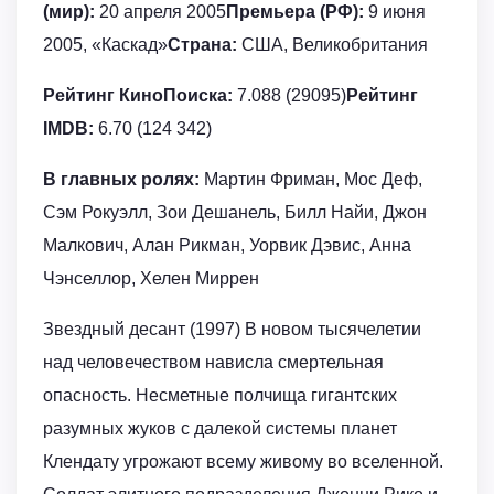
(мир):
20 апреля 2005
Премьера (РФ):
9 июня
2005, «Каскад»
Страна:
США, Великобритания
Рейтинг КиноПоиска:
7.088 (29095)
Рейтинг
IMDB:
6.70 (124 342)
В главных ролях:
Мартин Фриман, Мос Деф,
Сэм Рокуэлл, Зои Дешанель, Билл Найи, Джон
Малкович, Алан Рикман, Уорвик Дэвис, Анна
Чэнселлор, Хелен Миррен
Звездный десант (1997) В новом тысячелетии
над человечеством нависла смертельная
опасность. Несметные полчища гигантских
разумных жуков с далекой системы планет
Клендату угрожают всему живому во вселенной.