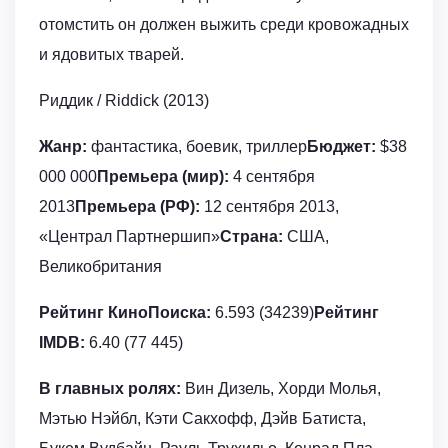
отомстить он должен выжить среди кровожадных
и ядовитых тварей.
Риддик / Riddick (2013)
Жанр:
фантастика, боевик, триллер
Бюджет:
$38
000 000
Премьера (мир):
4 сентября
2013
Премьера (РФ):
12 сентября 2013,
«Централ Партнершип»
Страна:
США,
Великобритания
Рейтинг КиноПоиска:
6.593 (34239)
Рейтинг
IMDB:
6.40 (77 445)
В главных ролях:
Вин Дизель, Хорди Молья,
Мэтью Нэйбл, Кэти Сакхофф, Дэйв Батиста,