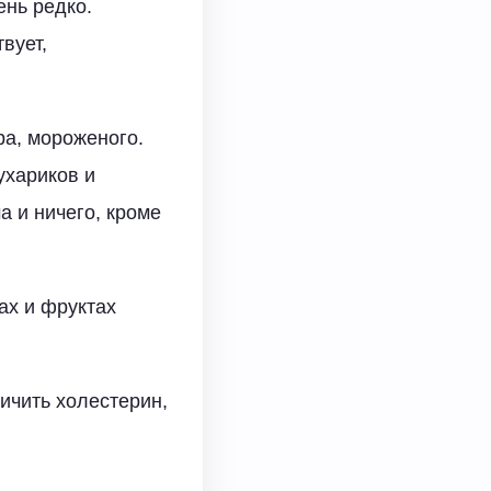
ень редко.
вует,
ра, мороженого.
ухариков и
 и ничего, кроме
ах и фруктах
ичить холестерин,