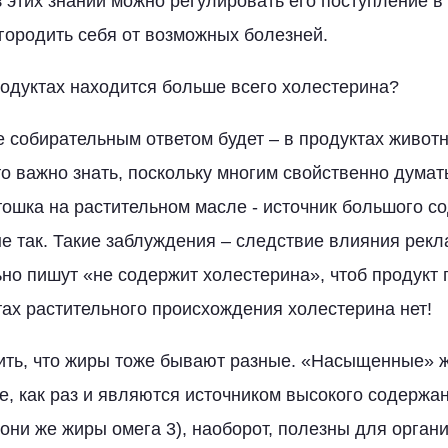
 этих знаний можно регулировать его поступление в 
тгородить себя от возможных болезней.
продуктах находится больше всего холестерина?
 собирательным ответом будет – в продуктах живот
 важно знать, поскольку многим свойственно думать,
тошка на растительном масле - источник большого с
не так. Такие заблуждения – следствие влияния рекл
ьно пишут «не содержит холестерина», чтоб продукт
тах растительного происхождения холестерина нет!
тить, что жиры тоже бывают разные. «Насыщенные» ж
е, как раз и являются источником высокого содержан
ни же жиры омега 3), наоборот, полезны для орган