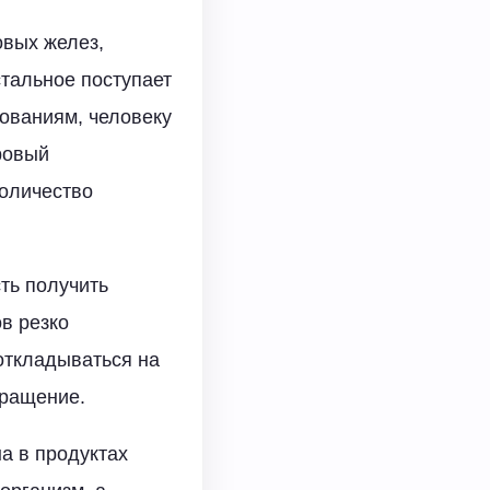
овых желез,
стальное поступает
дованиям, человеку
оровый
количество
ть получить
в резко
 откладываться на
бращение.
а в продуктах