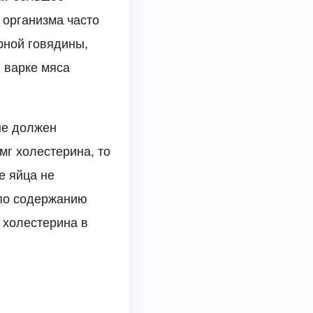
 организма часто
рной говядины,
и варке мяса
не должен
мг холестерина, то
е яйца не
 по содержанию
 холестерина в