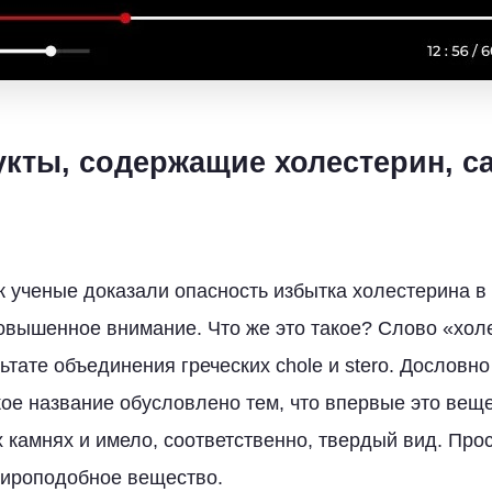
укты, содержащие холестерин, 
к ученые доказали опасность избытка холестерина в 
овышенное внимание. Что же это такое? Слово «хол
тате объединения греческих chole и stero. Дословно
кое название обусловлено тем, что впервые это вещ
 камнях и имело, соответственно, твердый вид. Про
жироподобное вещество.