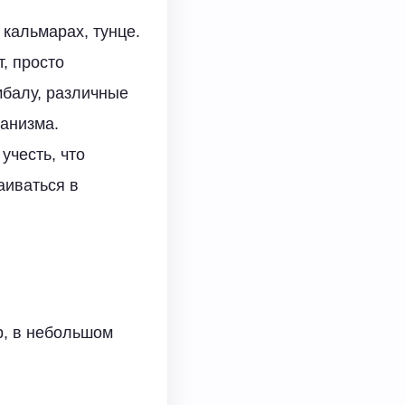
 кальмарах, тунце.
т, просто
мбалу, различные
ганизма.
учесть, что
аиваться в
р, в небольшом