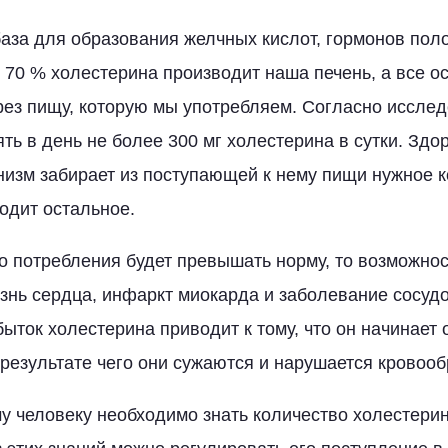
база для образования желчных кислот, гормонов пол
 70 % холестерина производит наша печень, а все о
рез пищу, которую мы употребляем. Согласно иссле
ять в день не более 300 мг холестерина в сутки. Зд
низм забирает из поступающей к нему пищи нужное 
одит остальное.
о потребления будет превышать норму, то возможнос
нь сердца, инфаркт миокарда и заболевание сосудо
быток холестерина приводит к тому, что он начинает
в результате чего они сужаются и нарушается кровоо
у человеку необходимо знать количество холестерин