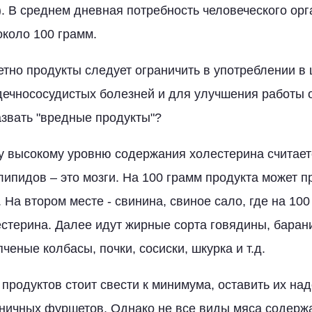
). В среднем дневная потребность человеческого орг
около 100 грамм.
ретно продукты следует ограничить в употреблении в
ечнососудистых болезней и для улучшения работы о
азвать "вредные продукты"?
у высокому уровню содержания холестерина считает
липидов – это мозги. На 100 грамм продукта может п
 На втором месте - свинина, свиное сало, где на 10
естерина. Далее идут жирные сорта говядины, барани
пченые колбасы, почки, сосиски, шкурка и т.д.
 продуктов стоит свести к минимума, оставить их на
дничных фуршетов. Однако не все виды мяса содерж