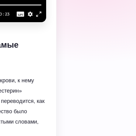
самые
крови, к нему
естерин»
 переводится, как
ество было
стыми словами,