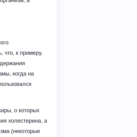
организм, а
ного
 что, к примеру,
одержания
амы, когда на
 пользовался
иры, о которых
ия холестерина, а
изма (некоторые