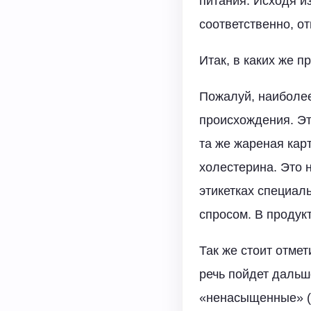
питания. Исходя из
соответственно, о
Итак, в каких же 
Пожалуй, наиболее
происхождения. Это
та же жареная кар
холестерина. Это 
этикетках специал
спросом. В продук
Так же стоит отме
речь пойдет дальш
«ненасыщенные» (о