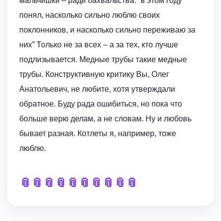
мальчишки – ради бахвальства. “в этом году
понял, насколько сильно люблю своих
поклонников, и насколько сильно переживаю за
них” Только не за всех – а за тех, кто лучше
подлизывается. Медные трубы такие медные
трубы. Конструктивную критику Вы, Олег
Анатольевич, не любите, хотя утверждали
обратное. Буду рада ошибиться, но пока что
больше верю делам, а не словам. Ну и любовь
бывает разная. Котлеты я, например, тоже
люблю.
📎
📎
📎
📎
📎
📎
📎
📎
📎
📎