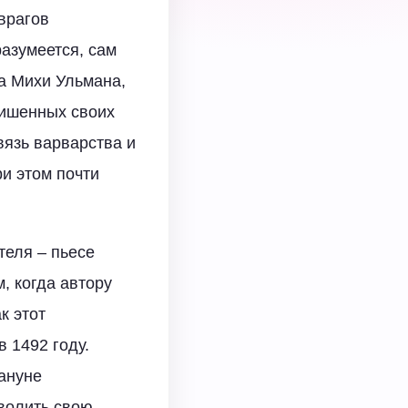
«врагов
разумеется, сам
а Михи Ульмана,
лишенных своих
вязь варварства и
ри этом почти
теля – пьесе
, когда автору
к этот
 1492 году.
ануне
зволить свою