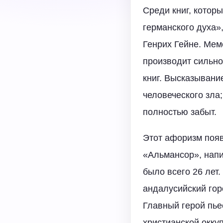
Среди книг, котор
германского духа»
Генрих Гейне. Мем
производит сильно
книг. Высказывани
человеческого зла;
полностью забыт.
Этот афоризм появ
«Альмансор», напи
было всего 26 лет.
андалусийский гор
Главный герой пье
христианской окку