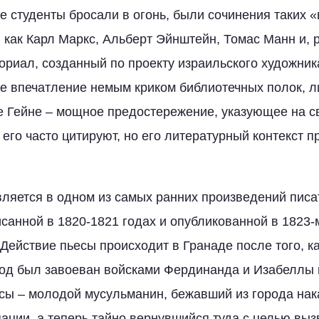
ые студенты бросали в огонь, были сочинения таких 
, как Карл Маркс, Альберт Эйнштейн, Томас Манн и, 
ориал, созданный по проекту израильского художник
е впечатление немым криком библиотечных полок, 
е Гейне – мощное предостережение, указующее на с
 его часто цитируют, но его литературный контекст п
ляется в одном из самых ранних произведений писа
санной в 1820-1821 годах и опубликованной в 1823-м
 Действие пьесы происходит в Гранаде после того, ка
од был завоеван войсками Фердинанда и Изабеллы в
сы – молодой мусульманин, бежавший из города нак
пации, а теперь тайно вернувшийся туда с целью вы