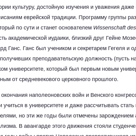
ории культуру, достойную изучения и уважения даже с
писаниям еврейской традиции. Программу группы ра
торый по сути и станет основателем
Wissenschaft
des
есть академической иудаики, близкий друг Гейне Моз
ард Ганс. Ганс был учеником и секретарем Гегеля и 
 получивших преподавательскую должность (пусть н
ком университете, который был первым новым униве
ным от средневекового церковного прошлого.
 окончания наполеоновских войн и Венского конгресс
и учиться в университете и даже рассчитывать стать
елями, но эти же годы были отмечены зарождением 
лизма. В авангарде этого движения стояли студенче