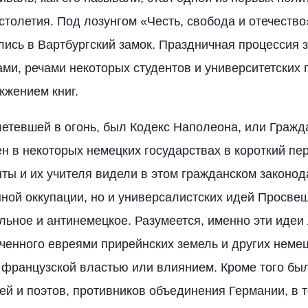
столетия. Под лозунгом «Честь, свобода и отечество
лись в Вартбургский замок. Праздничная процессия
ми, речами некоторых студентов и университетских 
жжением книг.
летевшей в огонь, был Кодекс Наполеона, или Гражд
н в некоторых немецких государствах в короткий пе
нты и их учителя видели в этом гражданском законо
нной оккупации, но и универсалистских идей Просвещ
льное и антинемецкое. Разумеется, именно эти идеи
ченного евреями прирейнских земель и других немец
 французской властью или влиянием. Кроме того бы
ей и поэтов, противников объединения Германии, в т