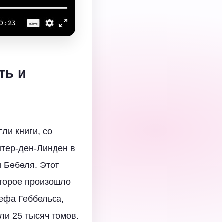
ть и
ли книги, со
нтер-ден-Линден в
 Бебеля. Этот
оторое произошло
зефа Геббельса,
ли 25 тысяч томов.