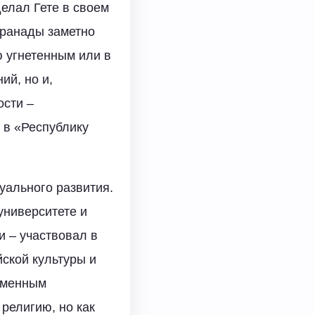
елал Гете в своем
Гранады заметно
ю угнетенным или в
ий, но и,
ости –
 в «Республику
уального развития.
университете и
 – участвовал в
ской культуры и
еменным
религию, но как