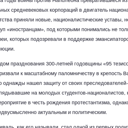
а годы войны против Наполеона превратившиеся из 
ных средневековых корпораций в двигатель национ
тства приняли новые, националистические уставы, 
п «иностранцам», под которыми понимались не толь
реи, которых подозревали в поддержке эмансипатор
люции.
идом празднования 300-летней годовщины «95 тезис
ризвали к масштабному паломничеству в крепость В
р однажды нашел защиту от своих преследователей-
лядывавшие на молодых студентов-националистов, н
ероприятие в честь рождения протестантизма, однак
едвусмысленно актуальным и политическим.
иваль, как его называли, стал одной из первых пол