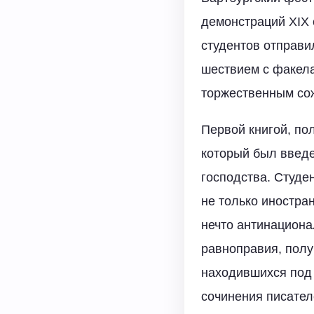
демонстраций XIX 
студентов отправи
шествием с факела
торжественным со
Первой книгой, по
который был введе
господства. Студе
не только иностра
нечто антинациона
равноправия, полу
находившихся под
сочинения писател