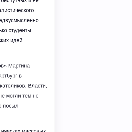
беспутных и не
алистического
недвусмысленно
ко студенты-
ских идей
ов» Мартина
артбург в
католиков. Власти,
е могли тем не
о посыл
итических массовых