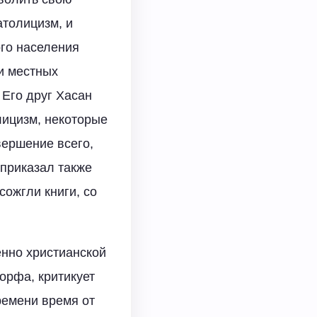
атолицизм, и
ого населения
и местных
 Его друг Хасан
лицизм, некоторые
вершение всего,
 приказал также
сожгли книги, со
енно христианской
орфа, критикует
ремени время от