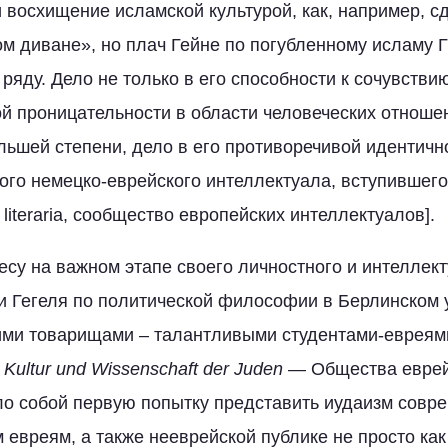
восхищение исламской культурой, как, например, сд
м диване», но плач Гейне по погубленному исламу 
ряду. Дело не только в его способности к сочувстви
й проницательности в области человеческих отношен
льшей степени, дело в его противоречивой идентичн
ого немецко-еврейского интеллектуала, вступившего
 literaria, сообщество европейских интеллектуалов].
ьесу на важном этапе своего личностного и интеллект
 Гегеля по политической философии в Берлинском 
ими товарищами – талантливыми студентами-евреями
Kultur
und
Wissenschaft
der
Juden
— Общества еврей
о собой первую попытку представить иудаизм совр
евреям, а также нееврейской публике не просто как 