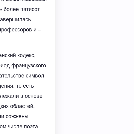
» более пятисот
 завершилась
профессоров и –
анский кодекс,
риод французского
дательстве символ
ения, то есть
 лежали в основе
ких областей,
ли сожжены
ом числе поэта