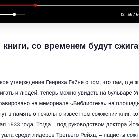
 книги, со временем будут сжига
е утверждение Генриха Гейне о том, что там, где жг
игать и людей, теперь можно увидеть на бульваре У
равировано на мемориале «Библиотека» на площади
ут в память о печально известном сожжении книг, к
мая 1933 года. Тогда – под руководством доктора Йо
туала среди лидеров Третьего Рейха, – нацисты сожг