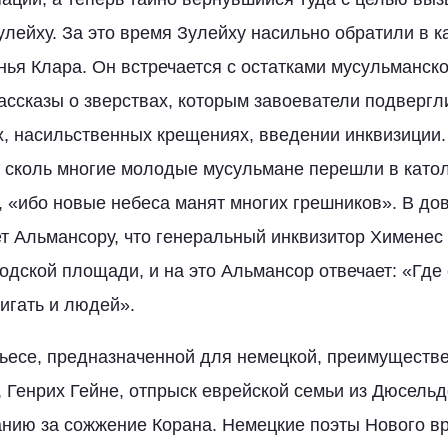
лейху. За это время Зулейху насильно обратили в к
онья Клара. Он встречается с остатками мусульманск
ассказы о зверствах, которым завоеватели подвергл
х, насильственных крещениях, введении инквизиции.
, сколь многие молодые мусульмане перешли в като
 «ибо новые небеса манят многих грешников». В до
т Альмансору, что генеральный инквизитор Хименес
одской площади, и на это Альмансор отвечает: «Где 
игать и людей».
пьесе, предназначенной для немецкой, преимуществ
 Генрих Гейне, отпрыск еврейской семьи из Дюсельд
нию за сожжение Корана. Немецкие поэты Нового в