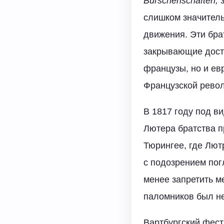
Burschenschaften
,
з
слишком значитель
движения. Эти бра
закрывающие досту
французы, но и ев
Французской рево
В 1817 году под в
Лютера братства п
Тюрингее, где Лют
с подозрением пог
менее запретить м
паломников был н
Вартбургский фест