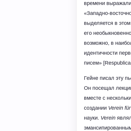
времени выражали 
«Западно-восточно
выделяется в этом 
его необыкновенно
возможно, в наибо
идентичности перв
писем» [Respublica
Гейне писал эту п
Он посещал лекции
вместе с нескольк
создании
Verein
f
ü
r
науки.
Verein
являл
эмансипированным 