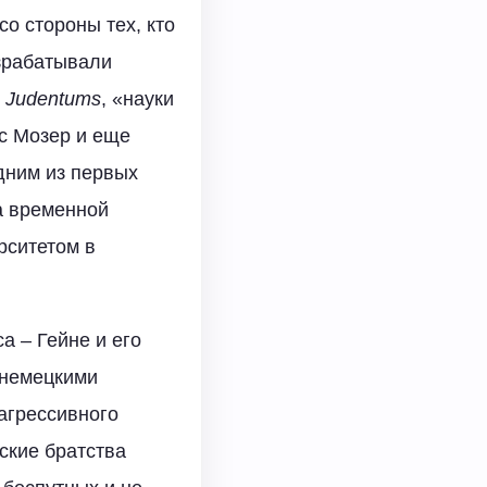
о стороны тех, кто
зрабатывали
Judentums
, «науки
ес Мозер и еще
одним из первых
а временной
рситетом в
а – Гейне и его
 немецкими
агрессивного
ские братства