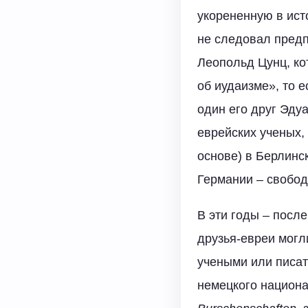
укорененную в ист
не следовал пред
Леопольд Цунц, ко
об иудаизме», то 
один его друг Эду
еврейских ученых,
основе) в Берлинс
Германии – свобод
В эти годы – после
друзья-евреи могл
учеными или писат
немецкого национа