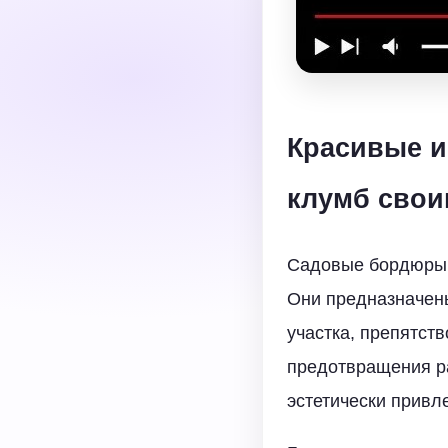
Красивые и
клумб свои
Садовые бордюры п
Они предназначены
участка, препятст
предотвращения ра
эстетически привл