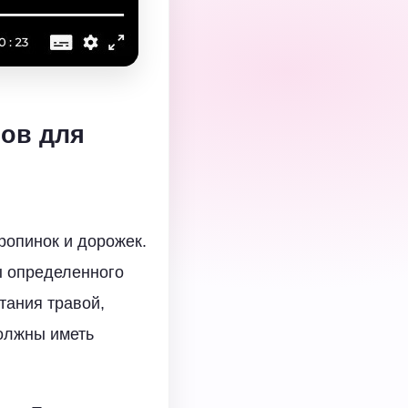
ов для
ропинок и дорожек.
ы определенного
тания травой,
олжны иметь