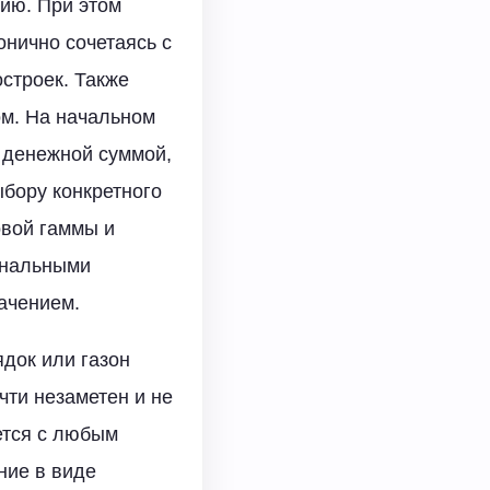
ию. При этом
онично сочетаясь с
строек. Также
ом. На начальном
с денежной суммой,
ыбору конкретного
овой гаммы и
ональными
ачением.
ядок или газон
чти незаметен и не
ется с любым
ние в виде