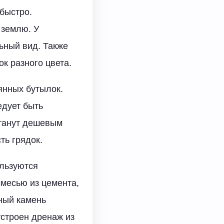
 быстро.
 землю. У
ьный вид. Также
к разного цвета.
янных бутылок.
едует быть
станут дешевым
ть грядок.
ользуются
месью из цемента,
ный камень
строен дренаж из