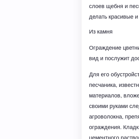
слоев щебня и пес
делать красивые 
Из камня
Ограждение цветни
вид и послужит до
Для его обустройс
песчаника, извест
материалов, вложе
своими руками сле
агроволокна, пре
ограждения. Кладк
цементного раство