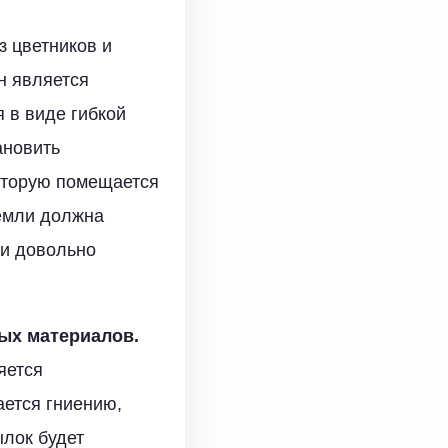
 цветников и
н является
 в виде гибкой
ановить
оторую помещается
земли должна
 и довольно
ых материалов.
яется
ается гниению,
ылок будет