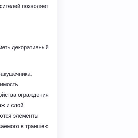
сителей позволяет
иметь декоративный
ракушечника,
оимость
ройства ограждения
аж и слой
аются элементы
иваемого в траншею