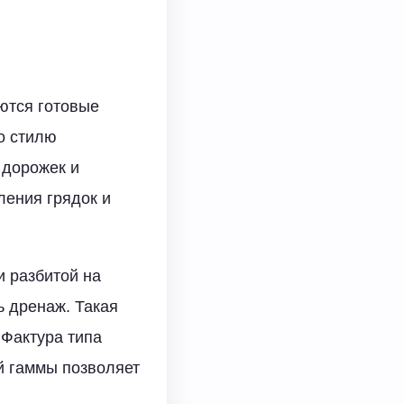
ются готовые
о стилю
 дорожек и
ления грядок и
 разбитой на
ь дренаж. Такая
 Фактура типа
ой гаммы позволяет