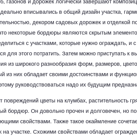
, газонов и дорожек логически завершают композиц
идеально вписывались в общий дизайн участка, гарм
ельностью, декором садовых дорожек и отделкой по
 что некоторые бордюры являются скрытым элемент
еделиться с участками, которые нужно ограждать, и 
ся для этого потратить. Затем можно приступать к в
ия из широкого разнообразия форм, размеров, цвет
ый из них обладает своими достоинствами и функци
этому руководствоваться надо их будущим предназн
т повреждений цветы на клумбах, растительность гр
ый бордюр. Он довольно прочен и долговечен, но по
ющими свойствами. Также такое окаймление сочета
 на участке. Схожими свойствами обладает огражде