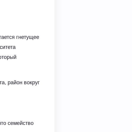
.
тается гнетущее
ситета
который
а, район вокруг
что семейство