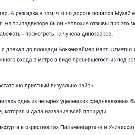
вр. А разгадка в том, что по дороге попался Музей 
г. На трипадвизоре были неплохие отзывы про это м
абежать - посмотреть на чучела динозавров.
 я доехал до площади Боккенхаймер Варт. Отметил я
ного входа в метро в виде пробившегося из под зе
статочно приятный визуально район.
нилась одна из четырех уцелевших средневековых 
e, которая и дала название всей площади.
нкфурта в окрестностях Пальменгартена и Университ