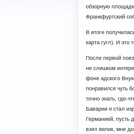
обзорную площадку
Франкфуртский соб
В итоге получилас
карта гугл). И это
После первой поез
не слишком интере
фоне адского Внук
понравился чуть б
точно знать, где-ч
Баварии я стал из
Германией, пусть д
взял велик, мне д