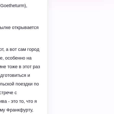
Goetheturm),
сылке открывается
т, а вот сам город
е, особенно на
не тоже в этот раз
одготовиться и
юльской поездки по
стрече с
а - это то, что я
ему Франкфурту,