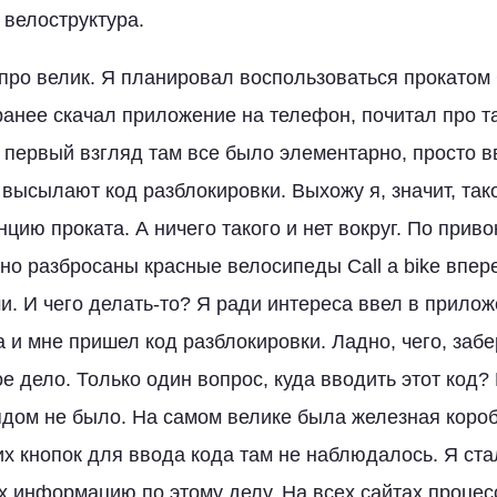
 велоструктура.
 про велик. Я планировал воспользоваться прокатом C
ранее скачал приложение на телефон, почитал про 
 первый взгляд там все было элементарно, просто 
высылают код разблокировки. Выхожу я, значит, тако
нцию проката. А ничего такого и нет вокруг. По при
но разбросаны красные велосипеды Call a bike впер
. И чего делать-то? Я ради интереса ввел в прило
 и мне пришел код разблокировки. Ладно, чего, забе
е дело. Только один вопрос, куда вводить этот код? 
ядом не было. На самом велике была железная коро
их кнопок для ввода кода там не наблюдалось. Я ст
ах информацию по этому делу. На всех сайтах процес