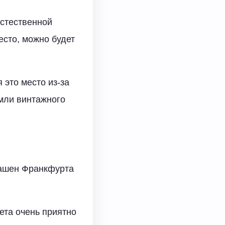
естественной
есто, можно будет
 это место из-за
мли винтажного
башен Франкфурта
ета очень приятно