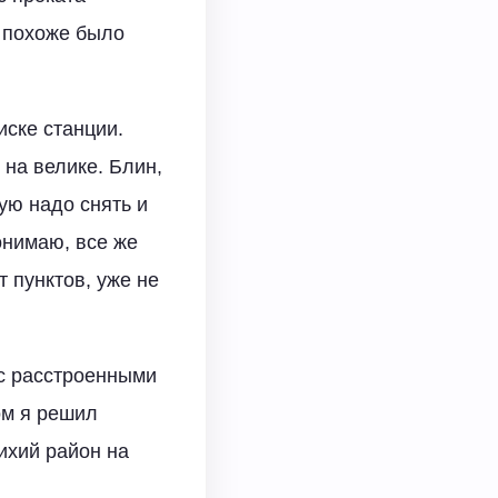
х похоже было
иске станции.
 на велике. Блин,
ую надо снять и
понимаю, все же
 пунктов, уже не
 с расстроенными
ом я решил
ихий район на