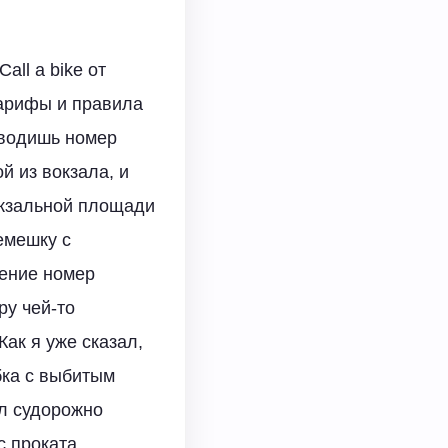
all a bike от
тарифы и правила
вводишь номер
й из вокзала, и
вокзальной площади
емешку с
жение номер
ру чей-то
Как я уже сказал,
бка с выбитым
ал судорожно
с проката