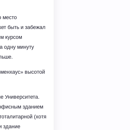
о место
жет быть и забежал
им курсом
за одну минуту
льше.
ьменхаус» высотой
е Университета.
м офисным зданием
тоталитарной (хотя
и здание