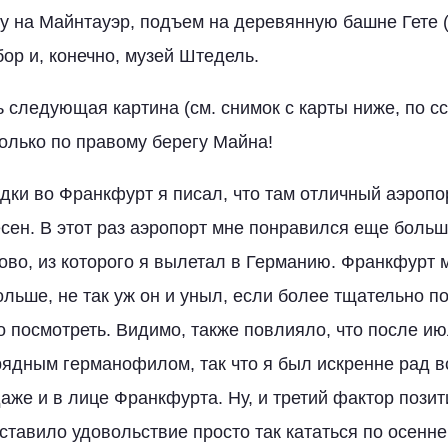
 на Майнтауэр, подъем на деревянную башне Гете (
ор и, конечно, музей Штедель.
ь следующая картина (см. снимок с карты ниже, по с
 только по правому берегу Майна!
дки во Франкфурт я писал, что там отличный аэропор
сен. В этот раз аэропорт мне понравился еще больш
ово, из которого я вылетал в Германию. Франкфурт м
ольше, не так уж он и уныл, если более тщательно п
то посмотреть. Видимо, также повлияло, что после и
рядным германофилом, так что я был искренне рад в
аже и в лице Франкфурта. Ну, и третий фактор позитив
оставило удовольствие просто так кататься по осенн