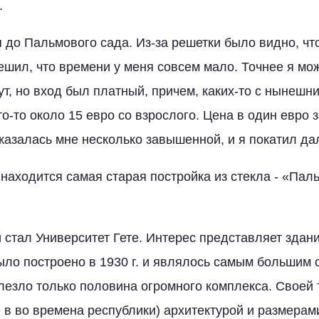
.
я до Пальмового сада. Из-за решетки было видно, чт
решил, что времени у меня совсем мало. Точнее я мо
ут, но вход был платный, причем, каких-то с нынешн
о-то около 15 евро со взрослого. Цена в один евро 
казалась мне несколько завышенной, и я покатил да
находится самая старая постройка из стекла - «Пал
стал Университет Гете. Интерес представляет здани
было построено в 1930 г. и являлось самым больши
влезло только половина огромного комплекса. Своей 
 в во времена республики) архитектурой и размерам