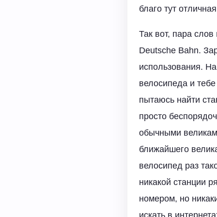
благо тут отличная
Так вот, пара слов
Deutsche Bahn. За
использования. На
велосипеда и тебе 
пытаюсь найти ста
просто беспорядоч
обычными великами
ближайшего велика
велосипед раз тако
никакой станции р
номером, но никак
искать в интернет