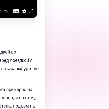
адкой во
еред поездкой я
 во Франкфурте во
та примерно на
полно, и поэтому,
ртена, подъем на