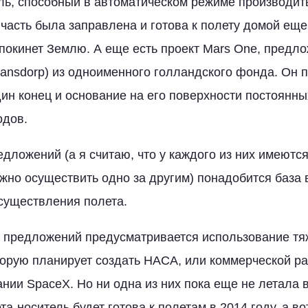
ль, способный в автоматическом режиме производит
часть была заправлена и готова к полету домой еще 
покинет Землю. А еще есть проект Mars One, предл
ansdorp) из одноименного голландского фонда. Он 
дин конец и основание на его поверхности постоянны
одов.
дложений (а я считаю, что у каждого из них имеются
нужно осуществить одно за другим) понадобится база 
существления полета.
х предложений предусматривается использование тя
торую планирует создать НАСА, или коммерческой р
нии SpaceX. Но ни одна из них пока еще не летала в
а-носитель будет готова к полетам в 2014 году, а во