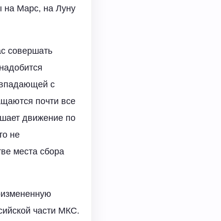
 на Марс, на Луну
ас совершать
онадобится
овпадающей с
ащаются почти все
ршает движение по
то не
тве места сбора
доизмененную
сийской части МКС.