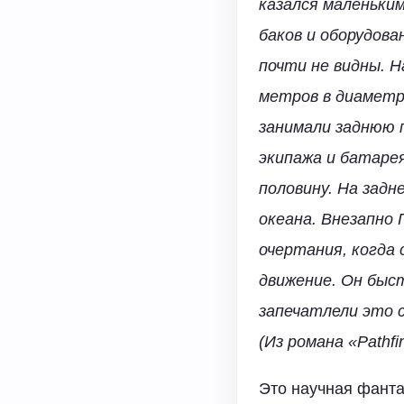
казался маленьки
баков и оборудова
почти не видны. Н
метров в диаметре
занимали заднюю 
экипажа и батаре
половину. На задн
океана. Внезапно 
очертания, когда 
движение. Он быс
запечатлели это с
(Из романа «Pathfin
Это научная фанта