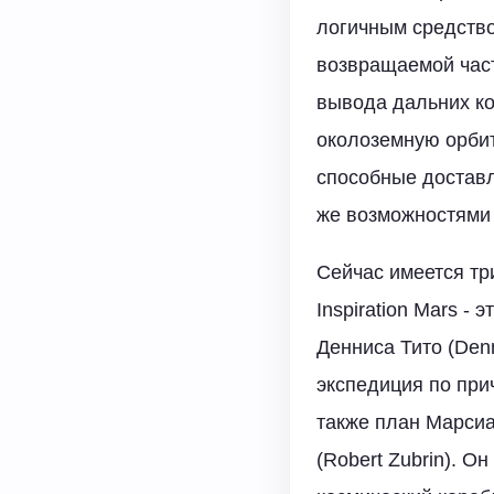
логичным средство
возвращаемой част
вывода дальних ко
околоземную орбиту
способные доставл
же возможностями 
Сейчас имеется тр
Inspiration Mars -
Денниса Тито (Den
экспедиция по при
также план Марсиан
(Robert Zubrin). О