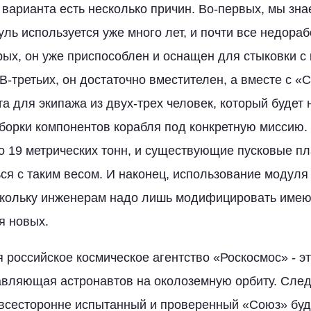
варианта есть несколько причин. Во-первых, мы знае
уль используется уже много лет, и почти все недораб
рых, он уже приспособлен и оснащен для стыковки с
В-третьих, он достаточно вместителен, а вместе с «
а для экипажа из двух-трех человек, который будет 
борки компонентов корабля под конкретную миссию. 
о 19 метрических тонн, и существующие пусковые 
ся с таким весом. И наконец, использование модуля
оскольку инженерам надо лишь модифицировать име
я новых.
 российское космическое агентство «Роскосмос» - э
авляющая астронавтов на околоземную орбиту. След
всесторонне испытанный и проверенный «Союз» бу