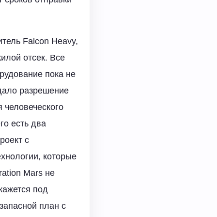
итель Falcon Heavy,
илой отсек. Все
орудование пока не
 дало разрешение
я человеческого
го есть два
роект с
ехнологии, которые
ation Mars не
окажется под
запасной план с