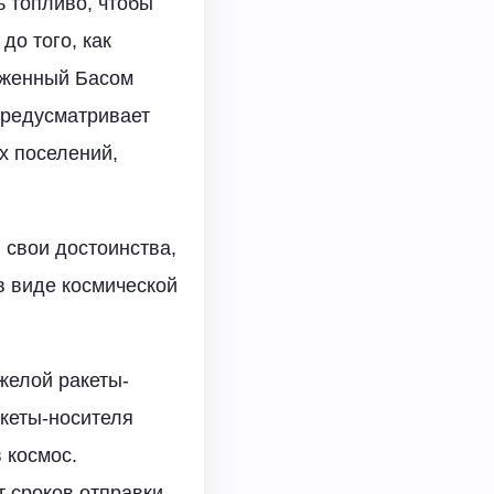
ь топливо, чтобы
до того, как
оженный Басом
предусматривает
х поселений,
 свои достоинства,
в виде космической
желой ракеты-
акеты-носителя
 космос.
т сроков отправки