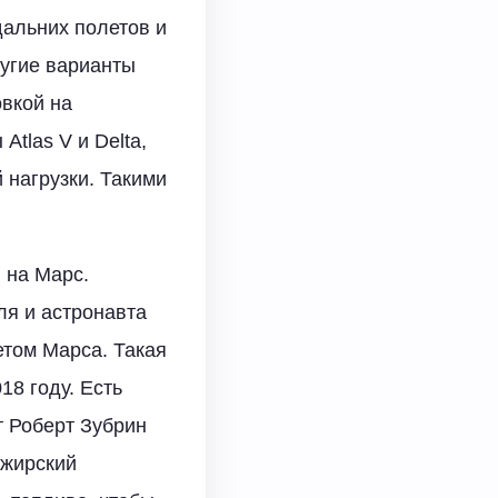
дальних полетов и
ругие варианты
овкой на
Atlas V и Delta,
 нагрузки. Такими
 на Марс.
ля и астронавта
етом Марса. Такая
18 году. Есть
т Роберт Зубрин
ажирский