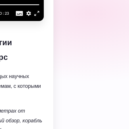
гии
рс
рдых научных
емам, с которыми
ометрах от
й обзор, корабль