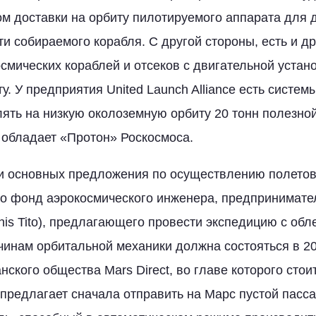
м доставки на орбиту пилотируемого аппарата для 
и собираемого корабля. С другой стороны, есть и д
смических кораблей и отсеков с двигательной устан
. У предприятия United Launch Alliance есть системы 
ять на низкую околоземную орбиту 20 тонн полезной
обладает «Протон» Роскосмоса.
и основных предложения по осуществлению полетов
 это фонд аэрокосмического инженера, предпринимате
nis Tito), предлагающего провести экспедицию с обл
чинам орбитальной механики должна состояться в 20
ского общества Mars Direct, во главе которого стои
н предлагает сначала отправить на Марс пустой пасс