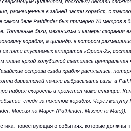
м сверкающим цилиндром, поскольку детали сложно
ния, размещенные в задней части корабля, с таког
а самом деле Pathfinder был примерно 70 метров в д
. Топливные баки, механизмы и камеры сгорания е
половину корабля, а цилиндр, в котором размещали
я из пяти спускаемых аппаратов «Орион-2», соста
ем плане яркой голубизной светилась центральная 
Гавайские острова сзади крабля расплылись, потер
сопла двигателей начали выбрасывать газы, а Pathf
тро набрал скорость и пролетел мимо станции. Ка
обытие, следя за полетом корабля. Через минуту Pa
der: Миссия на Марс» (Pathfinder: Mission to Mars)).
стика, повествующая о событиях, которые должны п