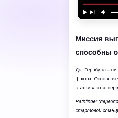
Миссия вып
способны о
Даг Тернбулл – пи
фактах. Основная 
сталкиваются перв
Pathfinder (перво
стартовой станци