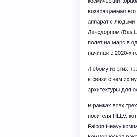
космический кораб
возвращаемая его 
аппарат с людьми 
Лансдорпом (Bas L
полет на Марс в о
начиная с 2020-х г
Любому из этих пре
в связи с чем их 
архитектуры для о
В рамках всех тре
носителя HLLV, ко
Falcon Heavy компа
Коммерческая ракет