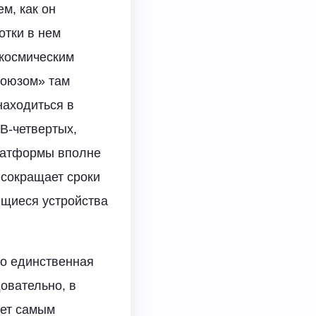
м, как он
отки в нем
 космическим
Союзом» там
находиться в
В-четвертых,
платформы вполне
 сокращает сроки
ющиеся устройства
то единственная
овательно, в
дет самым