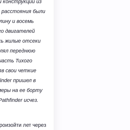
й конструкции из
о расстояния были
лину и восемь
го двигателей
сь жилые отсеки
влял переднюю
часть Тихого
яв свои четкие
inder пришел в
меры на ее борту
thfinder исчез.
роизойти лет через