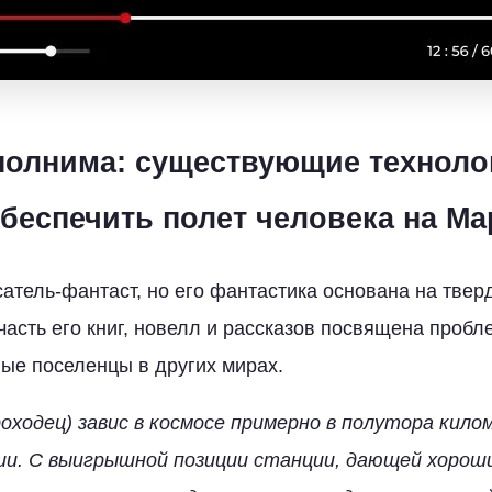
олнима: существующие техноло
беспечить полет человека на Ма
сатель-фантаст, но его фантастика основана на тве
часть его книг, новелл и рассказов посвящена пробл
ые поселенцы в других мирах.
проходец) завис в космосе примерно в полутора кил
и. С выигрышной позиции станции, дающей хороши