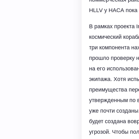
HLLV у НАСА пока 
В рамках проекта I
космический кораб
три компонента нах
прошло проверку н
на его использова
экипажа. Хотя испы
преимущества пер
утвержденным по в
уже почти созданы.
будет создана вовр
угрозой. Чтобы по