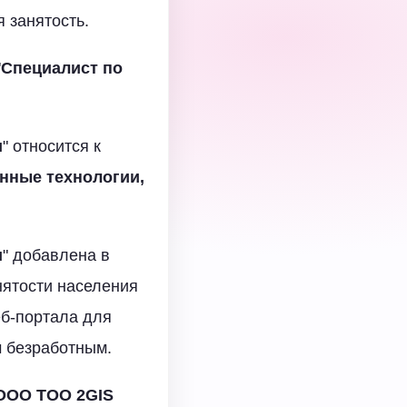
я занятость.
"
Специалист по
и
" относится к
нные технологии,
и
" добавлена в
нятости населения
б-портала для
м безработным.
ООО TOO 2GIS