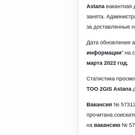
Astana
вакантная 
занята. Администр
за доставленные н
Дата обновления а
информации
" на
марта 2022 год.
Статистика просм
TOO 2GIS Astana
д
Вакансия
№ 57312
прочитана соискат
на
вакансию
№ 573