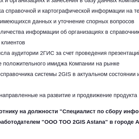
х и организациях и занесения в базу данных Компан
ка справочной и картографической информации на т
 имеющихся данных и уточнение спорных вопросов
оличества информации об организациях в справочни
 клиентов
сла аудитории 2ГИС за счет проведения презентаци
 положительного имиджа Компании на рынке
справочника системы 2GIS в актуальном состоянии 
 направленные на развитие и продвижение продукта
отнику на должности "
Специалист по сбору инф
аботодателем "
ООО TOO 2GIS Astana
" в городе
А