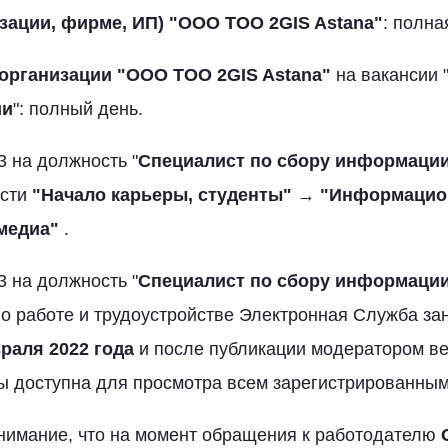
зации, фирме, ИП) "
ООО TOO 2GIS Astana
"
: полна
организации "
ООО TOO 2GIS Astana
"
на вакансии 
ии
": полный день.
 на должность "
Специалист по сбору информаци
ости
"Начало карьеры, студенты" → "Информацио
медиа"
.
 на должность "
Специалист по сбору информаци
 о работе и трудоустройстве Электронная Служба за
раля 2022 года
и после публикации модератором ве
ы доступна для просмотра всем зарегистрированны
имание, что на момент обращения к работодателю