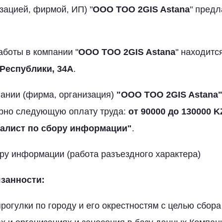
зацией, фирмой, ИП) "
ООО TOO 2GIS Astana
" предл
аботы в компании "
ООО TOO 2GIS Astana
" находитс
 Республики, 34А
.
ании (фирма, организация)
"ООО TOO 2GIS Astana
рно следующую оплату труда:
от 90000 до 130000 K
алист по сбору информации"
.
ру информации (работа разъездного характера)
занности:
огулки по городу и его окрестностям с целью сбор