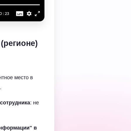
(регионе)
нтное место в
.
 сотрудника
: не
информации
" в