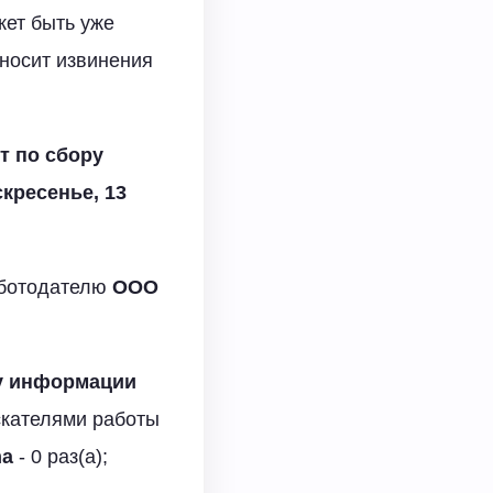
жет быть уже
носит извинения
т по сбору
кресенье, 13
аботодателю
ООО
у информации
скателями работы
na
- 0 раз(а);