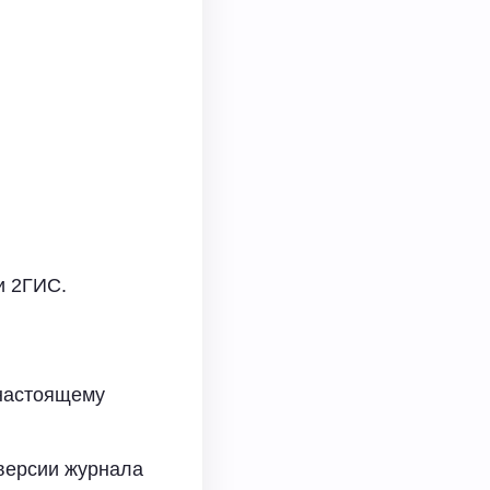
и 2ГИС.
настоящему
 версии журнала