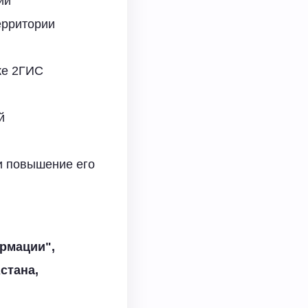
ии
ерритории
ке 2ГИС
й
и повышение его
ормации
",
стана
,