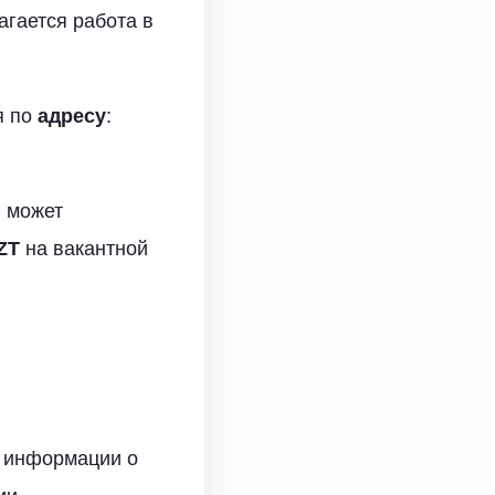
агается работа в
я по
адресу
:
"
может
ZT
на вакантной
а информации о