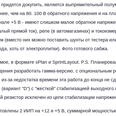
 придется докупить, является выпрямительный полу
нее, чем на 80. 100 В обратного напряжения и на пла
анале +5 В - имеют слишком малое обратное напряже
алый прямой ток), реле (в автомагазинах) и токоизм
Ом (вместо них можно поставить шунты от тестера или
а, хоть от электроплитки). Фото готового сабжа.
амое, в формате sPlan и SprintLayout. P.S. Планирова
ждения разработать гамма-версию, с опциональным 
 из-за недостатка времени эта работа до конца не с
 (вариант "D") с "жесткой" стабилизацией выходного
й резистор исключен из цепи стабилизации напряжен
отовлены 2 ИИП на +12 и +5 В, суммарной мощностью