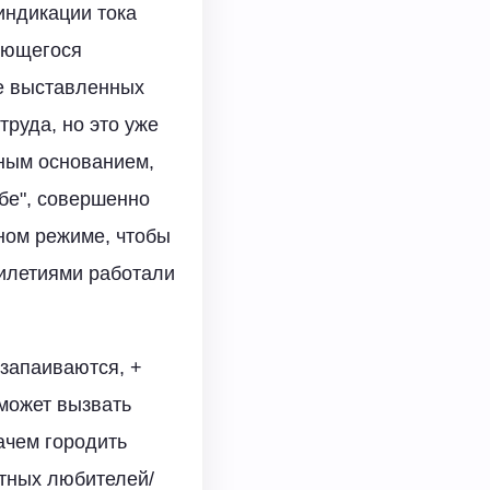
индикации тока
меющегося
ше выставленных
труда, но это уже
лным основанием,
бе", совершенно
ном режиме, чтобы
тилетиями работали
 запаиваются, +
 может вызвать
ачем городить
ытных любителей/