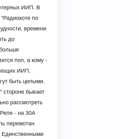
ютерных ИИП. В
 "Радиокоте по
удности, времени
оть до
 больше
ится поп, а кому -
тающих ИИП,
огут быть целыми.
" стороне бывает
льно рассмотреть
 Реле - на 30А
ль перемотан
). Единственными