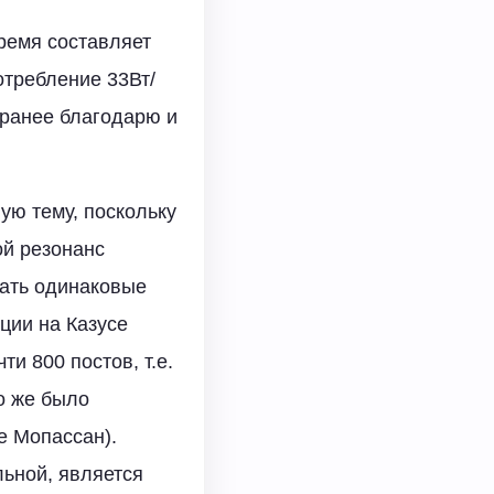
время составляет
потребление 33Вт/
аранее благодарю и
ую тему, поскольку
ой резонанс
вать одинаковые
ции на Казусе
ти 800 постов, т.е.
ко же было
де Мопассан).
льной, является