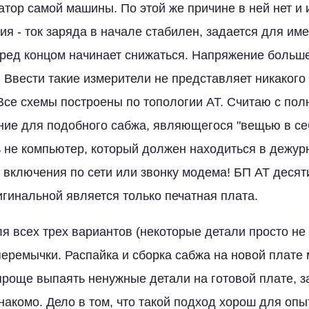
атор самой машины. По этой же причине в ней нет и 
ия - ток заряда в начале стабилен, задается для и
еред концом начинает снижаться. Напряжение боль
. Ввести такие измерители не представляет никакого 
Все схемы построены по топологии АТ. Считаю с по
ние для подобного сабжа, являющегося "вещью в се
ь не компьютер, который должен находиться в дежур
 включения по сети или звонку модема! БП АТ деся
игинальной является только печатная плата.
ля всех трех вариантов (некоторые детали просто не
еремычки. Распайка и сборка сабжа на новой плате
проще выпаять ненужные детали на готовой плате, з
накомо. Дело в том, что такой подход хорош для оп