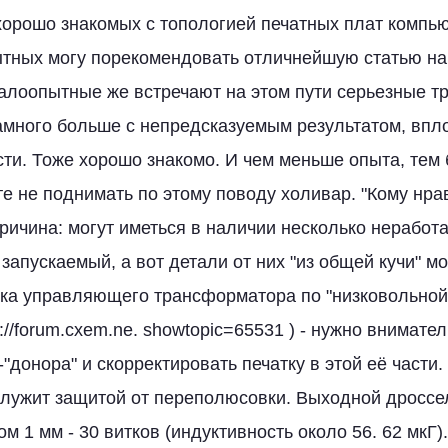
орошо знакомых с топологией печатных плат компь
ытных могу порекомендовать отличнейшую статью на
лоопытные же встречают на этом пути серьезные тр
амного больше с непредсказуемым результатом, впл
ти. Тоже хорошо знакомо. И чем меньше опыта, тем
е не поднимать по этому поводу холивар. "Кому нрав
причина: могут иметься в наличии несколько нерабо
запускаемый, а вот детали от них "из общей кучи" м
ка управляющего трансформатора по "низковольной
p://forum.cxem.ne. showtopic=65531 ) - нужно внимате
"донора" и скорректировать печатку в этой её части.
служит защитой от переполюсовки. Выходной дроссе
м 1 мм - 30 витков (индуктивность около 56. 62 мкГ