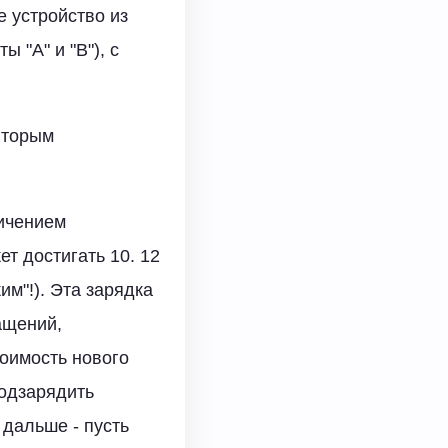
е устройство из
 "А" и "В"), с
вторым
ничением
т достигать 10. 12
м"!). Эта зарядка
ащений,
оимость нового
подзарядить
 дальше - пусть