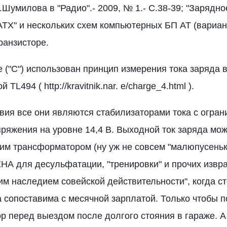
Шумилова в "Радио".- 2009, № 1.- С.38-39; "Зарядно
ТХ" и нескольких схем компьютерных БП АТ (варианты
ранзисторе.
е ("С") использован принцип измерения тока заряда 
TL494 ( http://kravitnik.nar. e/charge_4.html ).
вия все они являются стабилизаторами тока с огра
ряжения на уровне 14,4 В. Выходной ток заряда може
им трансформатором (ну уж не совсем "малюпусеньки
 для десульфатации, "тренировки" и прочих извр
м наследием совейской действительности", когда ст
 сопоставима с месячной зарплатой. Только чтобы 
р перед выездом после долгого стояния в гараже. А