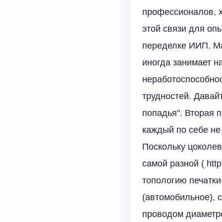
профессионалов, х
этой связи для оп
переделке ИИП. Ма
иногда занимает н
неработоспособнос
трудностей. Давайт
попадья". Вторая 
каждый по себе не 
Поскольку цоколев
самой разной ( htt
топологию печатки-
(автомобильное), 
проводом диаметро