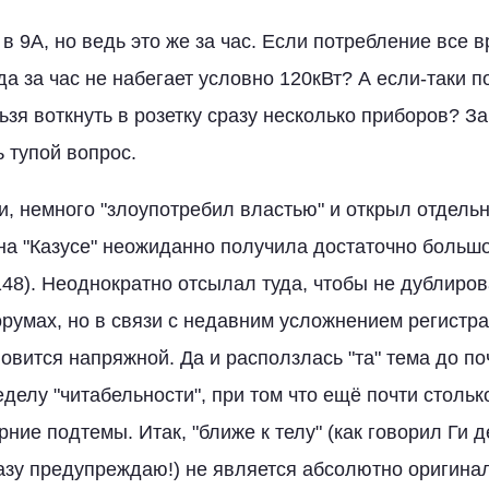
 в 9А, но ведь это же за час. Если потребление все 
гда за час не набегает условно 120кВт? А если-таки 
льзя воткнуть в розетку сразу несколько приборов? З
 тупой вопрос.
, немного "злоупотребил властью" и открыл отдельн
на "Казусе" неожиданно получила достаточно больш
 148). Неоднократно отсылал туда, чтобы не дублиро
румах, но в связи с недавним усложнением регистра
овится напряжной. Да и расползлась "та" тема до поч
еделу "читабельности", при том что ещё почти столь
ние подтемы. Итак, "ближе к телу" (как говорил Ги 
азу предупреждаю!) не является абсолютно оригина