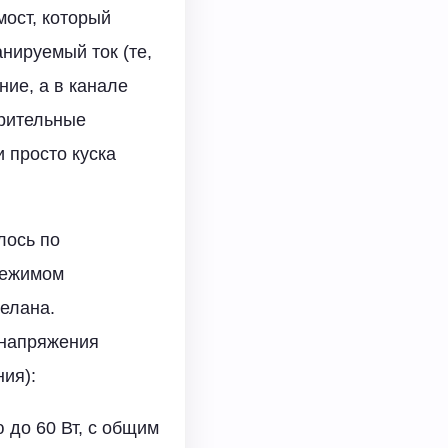
мост, который
нируемый ток (те,
ние, а в канале
ерительные
 просто куска
лось по
режимом
делана.
 напряжения
ия):
 до 60 Вт, с общим