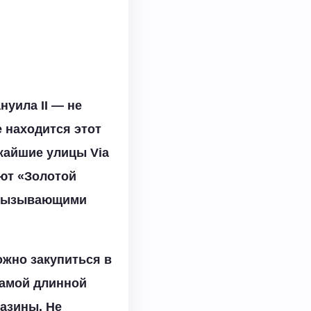
нуила II — не
 находится этот
жайшие улицы Via
уют «Золотой
и вызывающими
ожно закупиться в
самой длинной
газины. Не