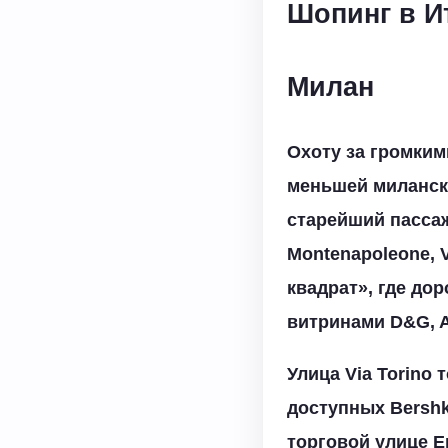
Шопинг в И
Милан
Охоту за громким
меньшей миланско
старейший пассаж
Montenapoleone, V
квадрат», где д
витринами D&G, Ar
Улица Via Torino
доступных Bershk
торговой улице Е