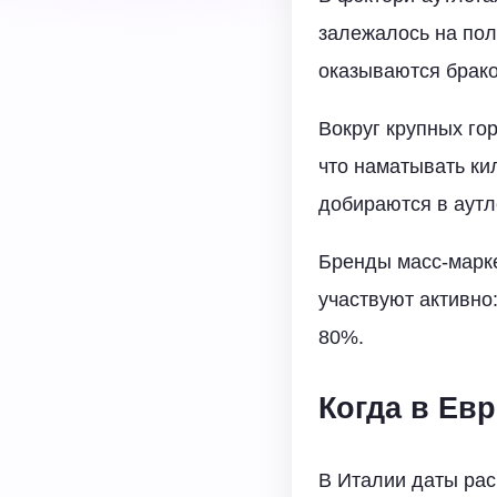
залежалось на полк
оказываются брако
Вокруг крупных го
что наматывать ки
добираются в аутл
Бренды масс-марке
участвуют активно
80%.
Когда в Ев
В Италии даты рас