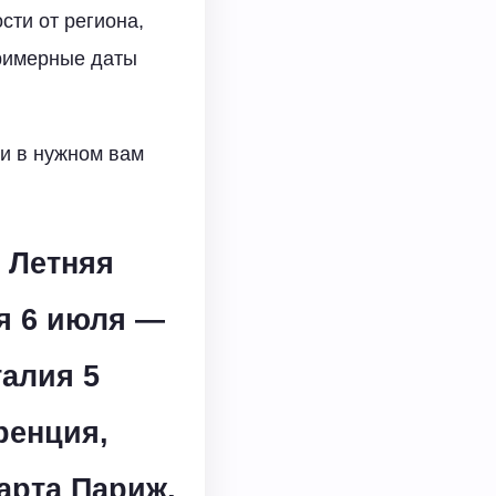
сти от региона,
примерные даты
ки в нужном вам
Летняя
я 6 июля —
талия 5
ренция,
арта Париж,