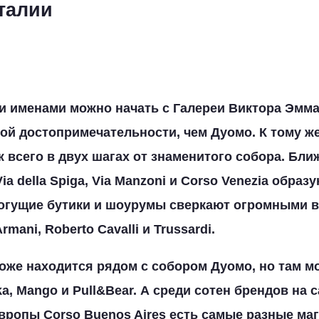
талии
и именами можно начать с Галереи Виктора Эмма
й достопримечательности, чем Дуомо. К тому же
 всего в двух шагах от знаменитого собора. Бли
ia della Spiga, Via Manzoni и Corso Venezia образ
орогущие бутики и шоурумы сверкают огромным
mani, Roberto Cavalli и Trussardi.
 тоже находится рядом с собором Дуомо, но там м
a, Mango и Pull&Bear. А среди сотен брендов на 
вропы Corso Buenos Aires есть самые разные ма