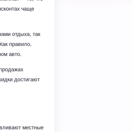
дисконтах чаще
нами отдыха, так
Как правило,
ом авто.
спродажах
скидки достигают
авливают местные