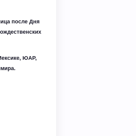
ница после Дня
рождественских
Мексике, ЮАР,
 мира.