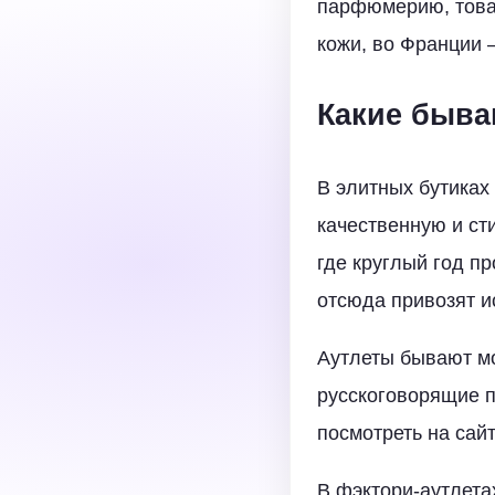
парфюмерию, товар
кожи, во Франции 
Какие бываю
В элитных бутиках
качественную и ст
где круглый год п
отсюда привозят ис
Аутлеты бывают м
русскоговорящие п
посмотреть на сайт
В фэктори-аутлета