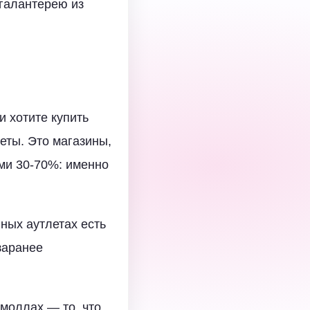
галантерею из
и хотите купить
еты. Это магазины,
ами 30-70%: именно
ных аутлетах есть
заранее
-моллах — то, что