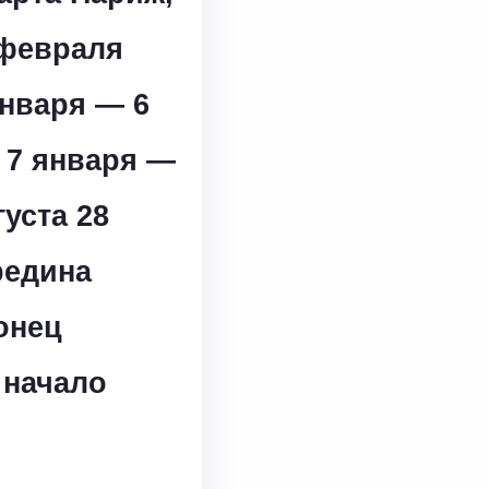
 февраля
января — 6
 7 января —
уста 28
редина
онец
 начало