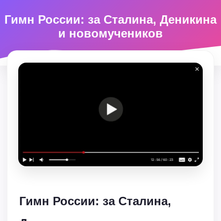
Гимн России: за Сталина, Деникина
и новомучеников
Гимн России: за Сталина,