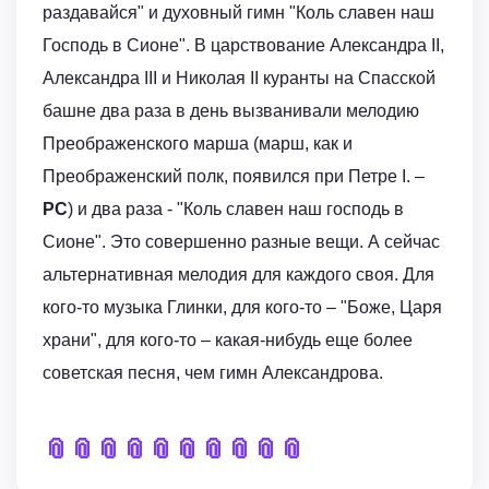
раздавайся" и духовный гимн "Коль славен наш
Господь в Сионе". В царствование Александра II,
Александра III и Николая II куранты на Спасской
башне два раза в день вызванивали мелодию
Преображенского марша (марш, как и
Преображенский полк, появился при Петре I. –
РС
) и два раза - "Коль славен наш господь в
Сионе". Это совершенно разные вещи. А сейчас
альтернативная мелодия для каждого своя. Для
кого-то музыка Глинки, для кого-то – "Боже, Царя
храни", для кого-то – какая-нибудь еще более
советская песня, чем гимн Александрова.
📎
📎
📎
📎
📎
📎
📎
📎
📎
📎