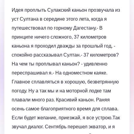
Идея проплыть Сулакский каньон прозвучала из
уст Султана в середине этого лета, когда я
путешествовал по горному Дагестану.- В
принципе ничего сложного, 37 километров
каньона я проходил дважды за прошлый год, -
спокойно рассказывал Султан.- 37 километров?
На чем ты проплывал каньон? - удивленно
переспрашивал я.- На одноместном каяке.
Главное сплавляться в хорошую, безветрянную
погоду. Ну а так мы и на моторной лодке там
плавали много раз. Красивий каньон. Раняя
осень самое благоприятного время для сплава.
Если будет желание, приезжай, я все устрою.Так
звучал диалог. Сентябрь перешел экватор, и я