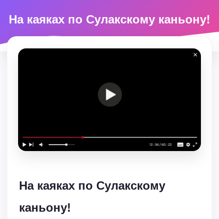
На каяках по Сулакскому каньону!
На каяках по Сулакскому
каньону!