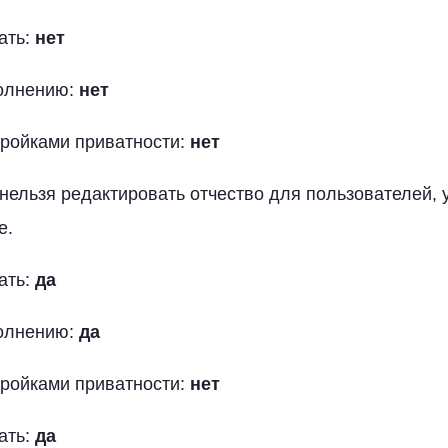
ать:
нет
полнению:
нет
тройками приватности:
нет
нельзя редактировать отчество для пользователей, у
е.
ать:
да
полнению:
да
тройками приватности:
нет
ать:
да