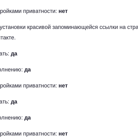
тройками приватности:
нет
установки красивой запоминающейся ссылки на стр
такте.
ать:
да
полнению:
да
тройками приватности:
нет
ать:
да
полнению:
да
тройками приватности:
нет