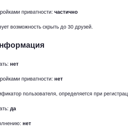
тройками приватности:
частично
вует возможность скрыть до 30 друзей.
информация
ать:
нет
тройками приватности:
нет
фикатор пользователя, определяется при регистрац
ать:
да
полнению:
нет