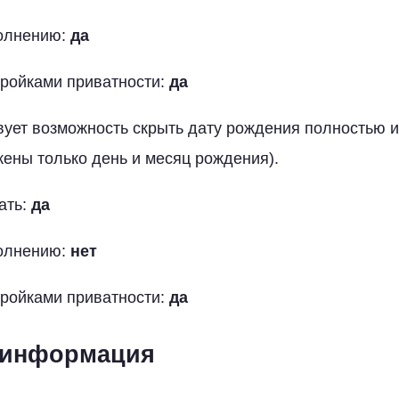
полнению:
да
тройками приватности:
да
вует возможность скрыть дату рождения полностью и
жены только день и месяц рождения).
ать:
да
полнению:
нет
тройками приватности:
да
 информация