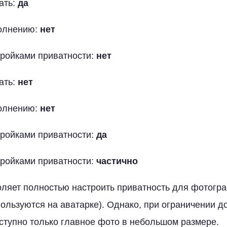
ать:
да
полнению:
нет
тройками приватности:
нет
ать:
нет
полнению:
нет
тройками приватности:
да
тройками приватности:
частично
оляет полностью настроить приватность для фотог
пользуются на аватарке). Однако, при ограничении до
оступно только главное фото в небольшом размере.