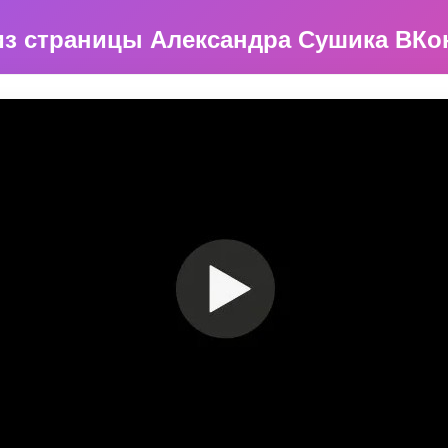
з страницы Александра Сушика ВКо