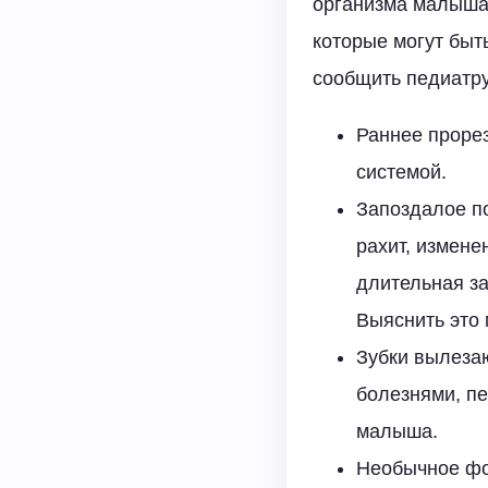
организма малыша.
которые могут быт
сообщить педиатру
Раннее прорез
системой.
Запоздалое п
рахит, измене
длительная за
Выяснить это 
Зубки вылеза
болезнями, п
малыша.
Необычное фо