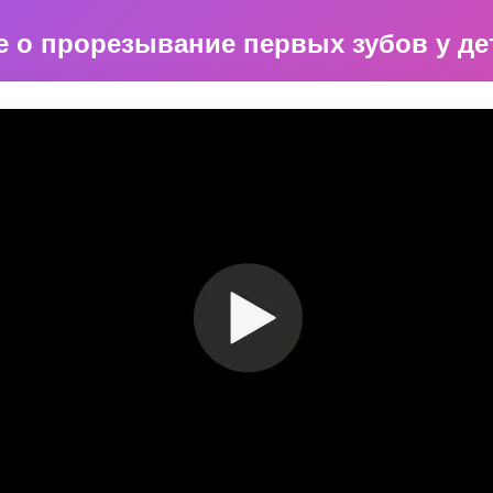
е о прорезывание первых зубов у де