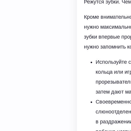
Режутся зубки. Че
Кроме внимательно
нужно максимально
зубки впервые про
нужно запомнить к
Используйте 
кольца или иг
прорезывател
затем дают ма
Своевременно
слюноотделен
в раздражении