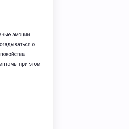
ивные эмоции
огадываться о
спокойства
имптомы при этом