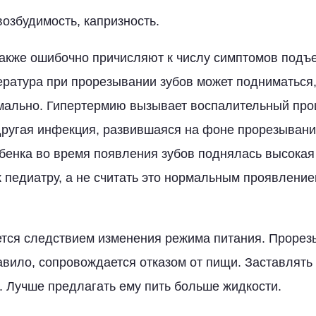
озбудимость, капризность.
акже ошибочно причисляют к числу симптомов подъ
ература при прорезывании зубов может подниматься,
рмально. Гипертермию вызывает воспалительный про
другая инфекция, развившаяся на фоне прорезывани
ебенка во время появления зубов поднялась высокая
к педиатру, а не считать это нормальным проявлени
тся следствием изменения режима питания. Прорез
авило, сопровождается отказом от пищи. Заставлять 
. Лучше предлагать ему пить больше жидкости.