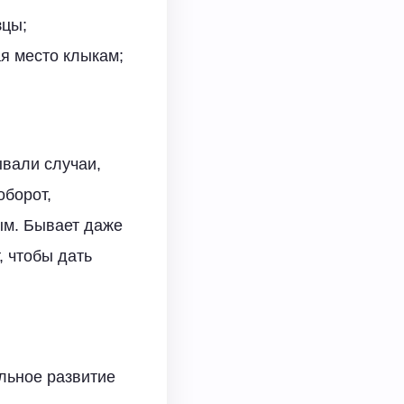
зцы;
я место клыкам;
ывали случаи,
оборот,
ым. Бывает даже
, чтобы дать
льное развитие