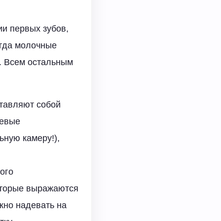
и первых зубов,
огда молочные
. Всем остальным
ставляют собой
левые
ную камеру!),
ого
оторые выражаются
жно надевать на