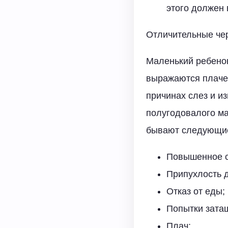
этого должен 
Отличительные че
Маленький ребенок 
выражаются плаче
причинах слез и и
полугодовалого ма
бывают следующи
Повышенное с
Припухлость 
Отказ от еды;
Попытки затащ
Плач;