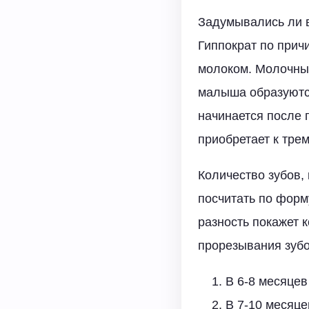
Задумывались ли 
Гиппократ по прич
молоком. Молочные
малыша образуются
начинается после 
приобретает к трем
Количество зубов,
посчитать по форм
разность покажет 
прорезывания зубо
В 6-8 месяце
В 7-10 месяц