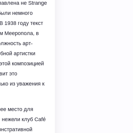
лавлена не Strange
 были немного
 1938 году текст
м Мееропола, в
олжность арт-
убной артистки
 этой композицией
вит это
ько из уважения к
ее место для
, нежели клуб Café
монстративной