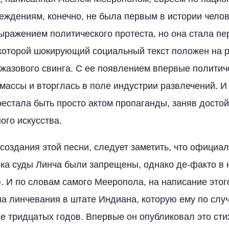
еждениям, конечно, не была первым в истории чело
ражением политического протеста, но она стала пе
 которой шокирующий социальный текст положен на 
жазового свинга. С ее появлением впервые политич
массы и вторглась в поле индустрии развлечений. И
рестала быть просто актом пропаганды, заняв достой
ого искусства.
 создания этой песни, следует заметить, что официа
ка суды Линча были запрещены, однако де-факто в
. И по словам самого Мееропола, на написание этого
на линчевания в штате Индиана, которую ему по слу
е тридцатых годов. Впервые он опубликовал это сти