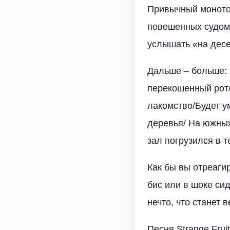
Привычный монотон
повешенных судом 
услышать «на дес
Дальше – больше:
перекошенный рот/
лакомство/Будет у
деревья/ На южных
зал погрузился в т
Как бы вы отреаги
бис или в шоке сид
нечто, что станет 
Песня Strange Fru