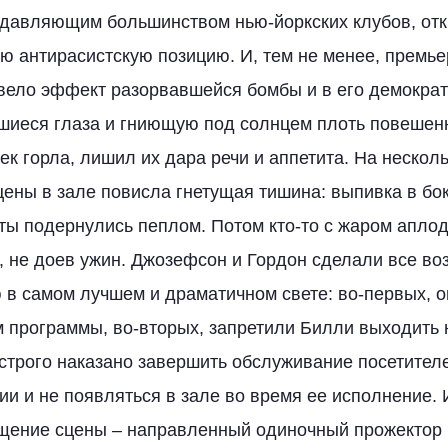
одавляющим большинством нью-йоркских клубов, от
ю антирасистскую позицию. И, тем не менее, премь
извело эффект разорвавшейся бомбы и в его демокра
шиеся глаза и гниющую под солнцем плоть повешен
ек горла, лишил их дара речи и аппетита. На нескол
цены в зале повисла гнетущая тишина: выпивка в бо
еты подернулись пеплом. Потом кто-то с жаром аплод
, не доев ужин. Джозефсон и Гордон сделали все во
 в самом лучшем и драматичном свете: во-первых, о
 программы, во-вторых, запретили Билли выходить н
трого наказано завершить обслуживание посетител
ии и не появляться в зале во время ее исполнение. 
щение сцены – направленный одиночный прожектор 