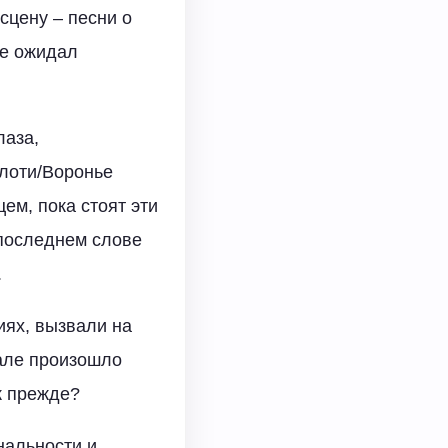
сцену – песни о
не ожидал
лаза,
плоти/Воронье
ем, пока стоят эти
 последнем слове
.
иях, вызвали на
зале произошло
ак прежде?
нальности и