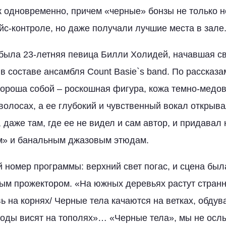
к одновременно, причем «черные» бонзы не только 
йс-контроле, но даже получали лучшие места в зале
 была 23-летняя певица Билли Холидей, начавшая 
в составе ансамбля Count Basie`s band. По рассказа
ороша собой – роскошная фигура, кожа темно-медов
 волосах, а ее глубокий и чувственный вокал открыв
 даже там, где ее не видел и сам автор, и придава
» и банальным джазовым этюдам.
 номер программы: верхний свет погас, и сцена бы
ым прожектором. «На южных деревьях растут стран
овь на корнях/ Черные тела качаются на ветках, обд
лоды висят на тополях»… «Черные тела», мы не осл