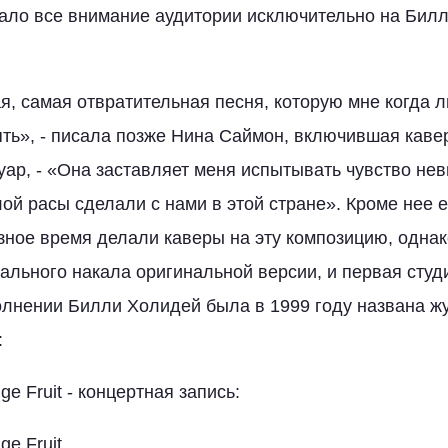
ало все внимание аудитории исключительно на Билл
я, самая отвратительная песня, которую мне когда 
ть», - писала позже Нина Саймон, включившая каве
туар, - «Она заставляет меня испытывать чувство не
елой расы сделали с нами в этой стране». Кроме нее
зное время делали каверы на эту композицию, однак
ального накала оригинальной версии, и первая студ
сполнении Билли Холидей была в 1999 году названа 
:
ange Fruit - концертная запись:
ge Fruit