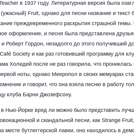
Teacher в 1937 году. Литературная версия была озаг
er (ужасный) Fruit, однако для песни название и текст
ание преждевременного раскрытия страшной темы. В
ное оформление, и песня была представлена друзья
 и Роберт Гордон, незадолго до этого получивший д
Café Society и как раз готовивший программу для кл
ма Холидей после не раз говорила, что прониклась
 первой ноты, однако Мееропол в своих мемуарах ста
мнение и говорит, что она взяла песню в работу тол
цу клуба Барни Джозефсону.
 в Нью-Йорке вряд ли можно было представить лучш
вокационной и скандальной песни, как Strange Fruit
 на месте бутлеггерской лавки, оно находилось в де