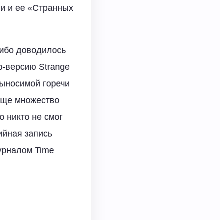
и и ее «Странных
либо доводилось
р-версию Strange
выносимой горечи
 еще множество
о никто не смог
ийная запись
журналом Time