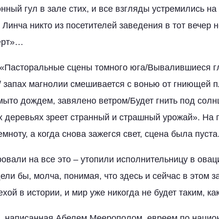
ный гул в зале стих, и все взгляды устремились на 
Линча никто из посетителей заведения в тот вечер 
ерт»…
 «Пасторальные сцены томного юга/Вывалившиеся г
 запах магнолии смешивается с вонью от гниющей 
мыто дождем, завялено ветром/Будет гнить под солнц
 деревьях зреет странный и страшный урожай». На
емноту, а когда снова зажегся свет, сцена была пуста
ровали на все это – утопили исполнительницу в овац
ели бы, молча, понимая, что здесь и сейчас в этом 
вехой в истории, и мир уже никогда не будет таким, к
it, написанная Абелем Меерополом, евреем по нацио