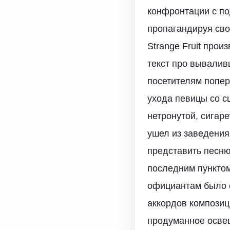
конфронтации с п
пропагандируя сво
Strange Fruit про
текст про вывалив
посетителям попер
ухода певицы со с
нетронутой, сигар
ушел из заведения
представить песню
последним пунктом
официантам было с
аккордов композиц
продуманное осве