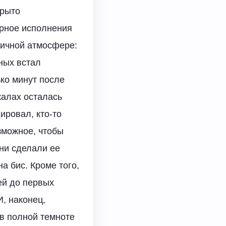
крыто
ерное исполнения
тичной атмосфере:
ных встал
ько минут после
калах осталась
ировал, кто-то
зможное, чтобы
ни сделали ее
а бис. Кроме того,
ей до первых
И, наконец,
в полной темноте