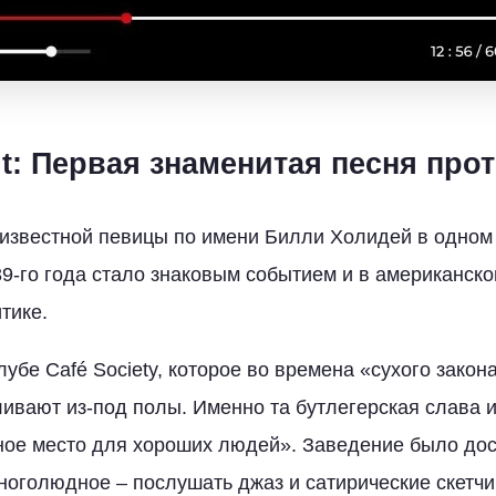
it: Первая знаменитая песня про
звестной певицы по имени Билли Холидей в одном 
39-го года стало знаковым событием и в американско
тике.
убе Café Society, которое во времена «сухого закон
аливают из-под полы. Именно та бутлегерская слава 
ное место для хороших людей». Заведение было дос
ноголюдное – послушать джаз и сатирические скетч