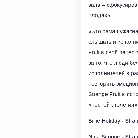
зала – сфокусиров
плодах».
«Это самая ужасна
слышать и исполня
Fruit в свой репер
за то, что люди б
исполнителей в ра
повторить эмоцион
Strange Fruit в и
«песней столетия»
Billie Holiday - Str
Nina Simone - Stran