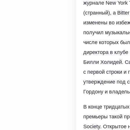
журнале New York 
(странный), а Bitt
изменены во избеж
получил музыкаль
числе которых был
директора в клубе 
Билли Холидей. Са
с первой строки и
утверждение под со
Гордону и владель
В конце тридцатых
премьеры такой про
Society. Открытое