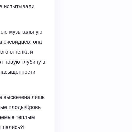
не испытывали
.
свою музыкальную
м очевидцев, она
ого оттенка и
ал новую глубину в
л насыщенности
ла высвечена лишь
ные плоды/Кровь
уваемые теплым
ышались?!