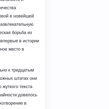
вечества
рвой в новейшей
развлекательную
еская борьба из
 впервые в истории
ное место в
льно к тридцатым
 южных штатах они
 жуткого текста
чайности довелось
хотворение в