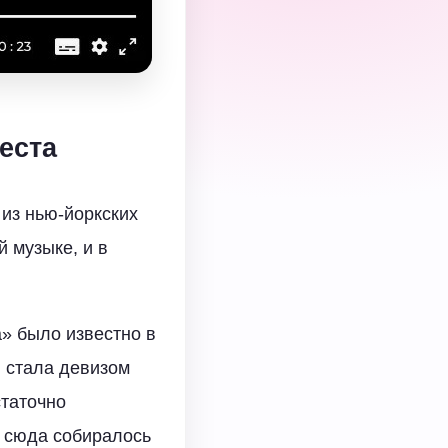
теста
из нью-йоркских
й музыке, и в
а» было известно в
и стала девизом
таточно
и сюда собиралось