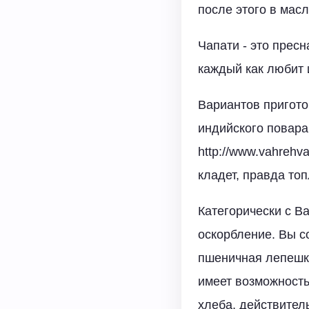
после этого в мас
Чапати - это пресн
каждый как любит 
Вариантов пригото
индийского повара
http://www.vahrehv
кладет, правда то
Категорически с В
оскорбление. Вы 
пшеничная лепешка
имеет возможность
хлеба, действител