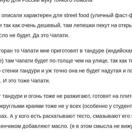
 описали характерен для street food (уличный фаст-
 так как очень дешевый, там лепешки пекут на откры
сло не будет. Да это Чапати.
торан то Чапати мне приготовят в тандуре (индийска
) там Чапати будет по-толще чем на улице, так как 
 стенки тандури и уж точно она не будет надутая и 
 И это тоже Чапати.
 тандури и огонь тоже не разжигают, готовят на пли
круглыми краями тоже не у всех (особенно у студент
ах. А у кого есть раскатывают тесто, смазывают его
венчиком добавляют масло. (я в этом смысла не вижу,