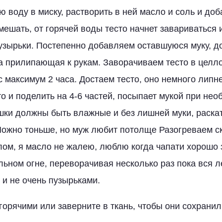
ю воду в миску, растворить в ней масло и соль и до
мешать, от горячей воды тесто начнет завариваться 
узырьки. Постепенно добавляем оставшуюся муку, д
ка прилипающая к рукам. Заворачиваем тесто в целл
с максимум 2 часа. Достаем тесто, оно немного липн
о и поделить на 4-6 частей, посыпает мукой при нео
шки должны быть влажные и без лишней муки, раска
Можно тоньше, но муж любит потолще Разогреваем с
ом, я масло не жалею, люблю когда чапати хорошо
ьном огне, переворачивая несколько раз пока вся 
 и не очень пузырьками.
горячими или заверните в ткань, чтобы они сохранил