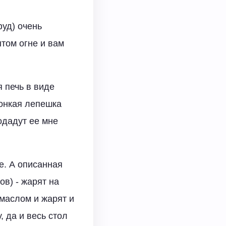
фуд) очень
том огне и вам
я печь в виде
тонкая лепешка
подадут ее мне
те. А описанная
ов) - жарят на
 маслом и жарят и
 да и весь стол