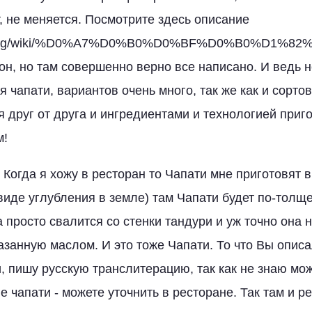
, не меняется. Посмотрите здесь описание
edia.org/wiki/%D0%A7%D0%B0%D0%BF%D0%B0%D1%82%
он, но там совершенно верно все написано. И ведь 
 чапати, вариантов очень много, так же как и сортов
я друг от друга и ингредиентами и технологией приг
м!
Когда я хожу в ресторан то Чапати мне приготовят 
виде углубления в земле) там Чапати будет по-толще
 просто свалится со стенки тандури и уж точно она н
азанную маслом. И это тоже Чапати. То что Вы опис
, пишу русскую транслитерацию, так как не знаю мож
не чапати - можете уточнить в ресторане. Так там и р