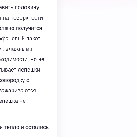
бавить половину
и на поверхности
олжно получится
офановый пакет.
ет, влажными
бходимости, но не
тывает лепешки
ковородку с
 зажариваются.
лепешка не
и тепло и остались