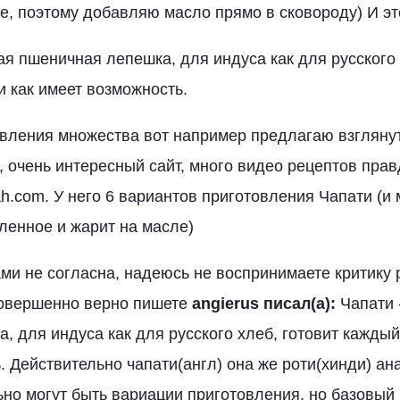
ле, поэтому добавляю масло прямо в сковороду) И эт
ая пшеничная лепешка, для индуса как для русского 
и как имеет возможность.
вления множества вот например предлагаю взглянут
, очень интересный сайт, много видео рецептов прав
ah.com. У него 6 вариантов приготовления Чапати (и 
пленное и жарит на масле)
ами не согласна, надеюсь не воспринимаете критику 
совершенно верно пишете
angierus писал(а):
Чапати 
, для индуса как для русского хлеб, готовит каждый
. Действительно чапати(англ) она же роти(хинди) ан
ьно могут быть вариации приготовления, но базовый 