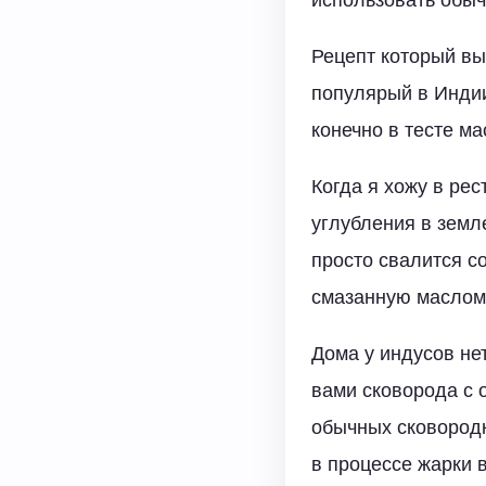
Рецепт который вы
популярый в Индии
конечно в тесте ма
Когда я хожу в рес
углубления в земле
просто свалится со
смазанную маслом.
Дома у индусов нет
вами сковорода с о
обычных сковородк
в процессе жарки 