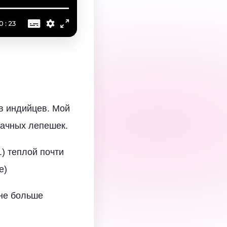
ов индийцев. Мой
дачных лепешек.
.) теплой почти
е)
мне больше