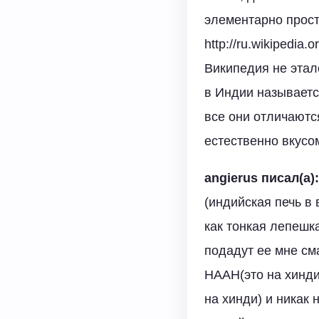
элементарно прост
http://ru.wikip
Википедия не этал
в Индии называется
все они отличаютс
естественно вкусо
angierus писал(а):
(индийская печь в 
как тонкая лепешка
подадут ее мне см
НААН(это на хинди
на хинди) и никак 