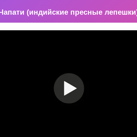
Чапати (индийские пресные лепешки