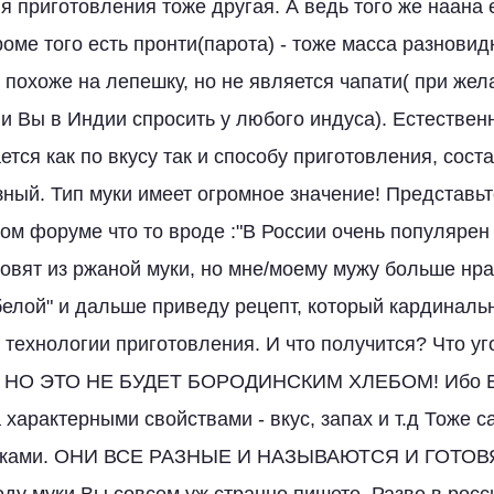
я приготовления тоже другая. А ведь того же наана 
оме того есть пронти(парота) - тоже масса разновид
то похоже на лепешку, но не является чапати( при же
ли Вы в Индии спросить у любого индуса). Естественн
тся как по вкусу так и способу приготовления, сост
ный. Тип муки имеет огромное значение! Представьте
ом форуме что то вроде :"В России очень популярен
отовят из ржаной муки, но мне/моему мужу больше нра
 белой" и дальше приведу рецепт, который кардиналь
о технологии приготовления. И что получится? Что у
о, НО ЭТО НЕ БУДЕТ БОРОДИНСКИМ ХЛЕБОМ! Ибо Бо
 характерными свойствами - вкус, запах и т.д Тоже с
шками. ОНИ ВСЕ РАЗНЫЕ И НАЗЫВАЮТСЯ И ГОТОВ
у муки Вы совсем уж странно пишете. Разве в росс