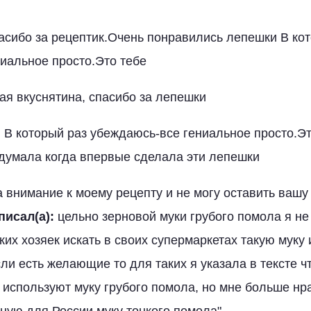
асибо за рецептик.Очень понравились лепешки В ко
иальное просто.Это тебе
кая вкуснятина, спасибо за лепешки
:
В который раз убеждаюсь-все гениальное просто.Эт
одумала когда впервые сделала эти лепешки
 внимание к моему рецепту и не могу оставить вашу 
писал(а):
цельно зерновой муки грубого помола я н
ких хозяек искать в своих супермаркетах такую муку
сли есть желающие то для таких я указала в тексте ч
 используют муку грубого помола, но мне больше нр
ную для России муку тонкого помола"