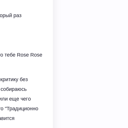
торый раз
о тебе Rose Rose
критику без
е собираюсь
 или еще чего
то "Традиционно
авится