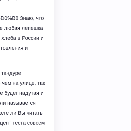
D0%B8 Знаю, что
не любая лепешка
 хлеба в России и
отовления и
в тандуре
 чем на улице, так
е будет надутая и
али называется
ете ли Вы читать
ецепт теста совсем