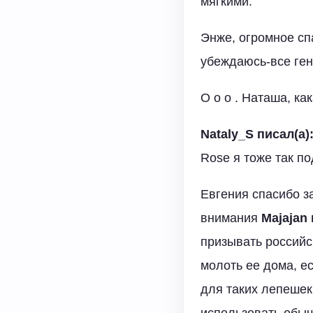
мягкими.
Энже, огромное сп
убеждаюсь-все ген
О о о . Наташа, ка
Nataly_S писал(а)
Rose я тоже так п
Евгения спасибо за
внимания
Majajan 
призывать российс
молоть ее дома, е
для таких лепешек
использовать обыч