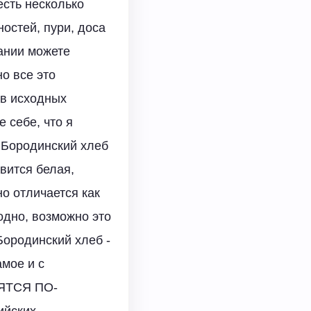
есть несколько
ностей, пури, доса
лании можете
о все это
ав исходных
 себе, что я
 Бородинский хлеб
вится белая,
но отличается как
годно, возможно это
родинский хлеб -
амое и с
ЯТСЯ ПО-
ийских