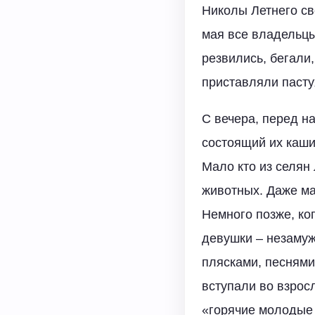
Николы Летнего св
мая все владельцы
резвились, бегали
приставляли пасту
С вечера, перед н
состоящий их каши
Мало кто из селян
животных. Даже ма
Немного позже, ко
девушки – незамуж
плясками, песнями
вступали во взрос
«горячие молодые