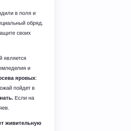
одили в поля и
ециальный обряд.
защите своих
й является
земледелия и
осева яровых
:
рожай пойдет в
нать.
Если на
яев.
ет живительную