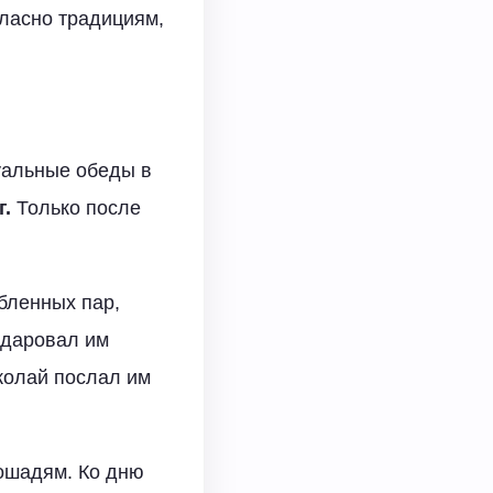
гласно традициям,
уальные обеды в
г
.
Только после
бленных пар,
 даровал им
колай послал им
лошадям. Ко дню