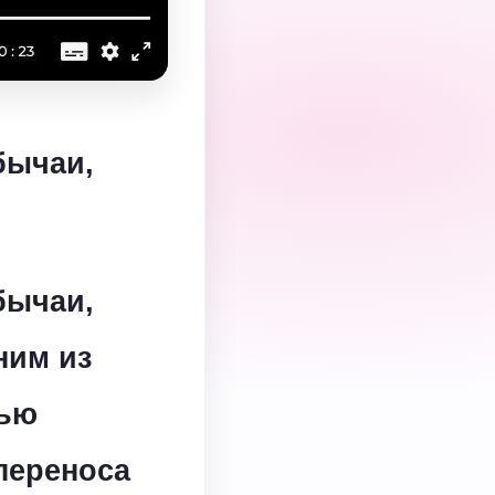
бычаи,
бычаи,
ним из
вью
переноса