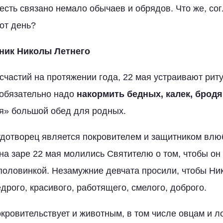
честь связано немало обычаев и обрядов. Что же, со
тот день?
ник Николы Летнего
счастий на протяжении года, 22 мая устраивают рит
 обязательно надо
накормить бедных, калек, бродя
ся» большой обед для родных.
удотворец является покровителем и защитником влю
а заре 22 мая молились Святителю о том, чтобы он
 половинкой. Незамужние девчата просили, чтобы Ни
дрого, красивого, работящего, смелого, доброго.
кровительствует и животным, в том числе овцам и 