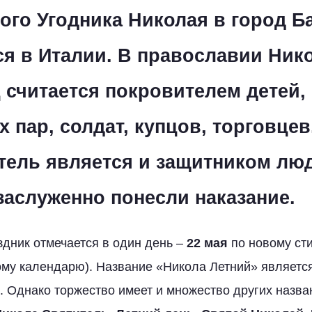
ого Угодника Николая в город Б
я в Италии. В православии Ник
 считается покровителем детей,
 пар, солдат, купцов, торговцев
итель является и защитником лю
заслуженно понесли наказание.
здник отмечается в один день –
22 мая
по новому ст
му календарю). Название «Никола Летний» являетс
 Однако торжество имеет и множество других назва