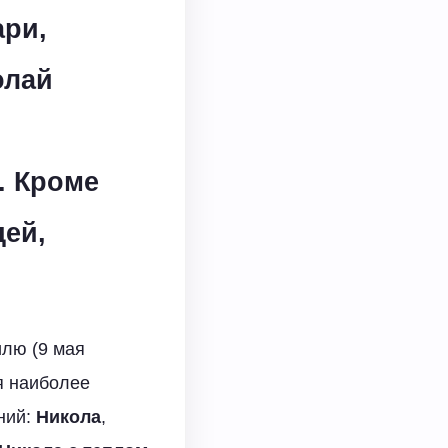
ари,
олай
. Кроме
дей,
илю (9 мая
я наиболее
ний:
Никола
,