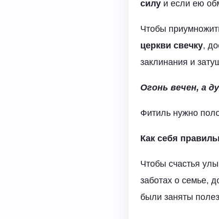
силу
и если ею обм
Чтобы приумножить
церкви свечку
, д
заклинания и зату
Огонь вечен, а д
Фитиль нужно полож
Как себя правиль
Чтобы счастья улы
заботах о семье, д
были заняты поле