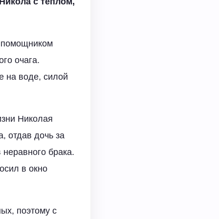
Никола с теплом,
, помощником
го очага.
е на воде, силой
жизни Николая
, отдав дочь за
в неравного брака.
осил в окно
ых, поэтому с