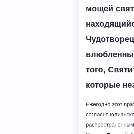
мощей свят
находящийс
Чудотворец
влюбленных
того, Свят
которые не
Ежегодно этот пра
согласно юлианско
распространенным.