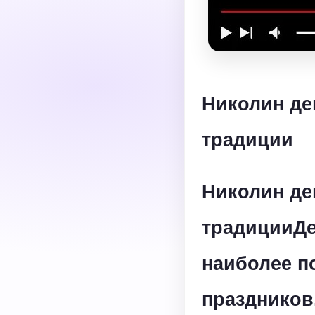
Николин ден
традиции
Николин ден
традиции
Де
наиболее п
праздников