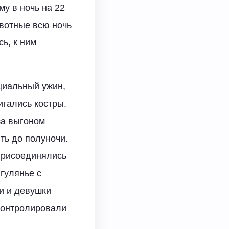
у в ночь на 22
вотные всю ночь
ь, к ним
циальный ужин,
игались костры.
за выгоном
ть до полуночи.
 присоединялись
гулянье с
ши и девушки
 контролировали