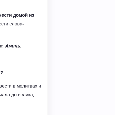
нести домой из
ести слова-
м. Аминь.
о?
вести в молитвах и
мала до велика,