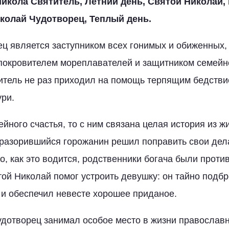
икола Святитель, Летний день, Святой Николай, 
колай Чудотворец, Теплый день.
ц является заступником всех гонимых и обиженных
 покровителем мореплавателей и защитником семейно
титель не раз приходил на помощь терпящим бедстви
ри.
ейного счастья, то с ним связана целая история из 
разорившийся горожанин решил поправить свои дела
о, как это водится, родственники богача были проти
той Николай помог устроить девушку: он тайно подбр
 и обеспечил невесте хорошее приданое.
дотворец занимал особое место в жизни православн