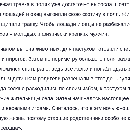
ежая травка в полях уже достаточно выросла. Поэтом
 лошадей и овец выгоняли свою скотину в поля. Жи
, щипали травку. Чтобы лошади и овцы не разбежалис
хов – молодых и физически крепких мужчин.
ачалом выгона животных, для пастухов готовили спе
 и пирогов. Затем по периметру большого поля разж
 ложился спать рано, ведь все желали понаблюдать 
лым детишкам родители разрешали в этот день гуля
гда селяне расходились по своим избам, к пастухам
ние жительницы села. Затем начиналось настоящее 
 и веселыми играми. Считалось, что в эту ночь юно
лую жизнь, поэтому старшие родственники особо не
 сердца».