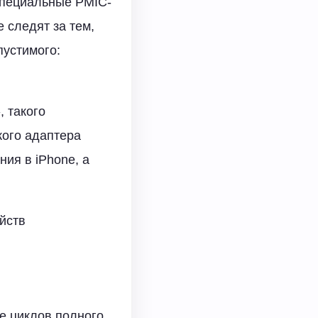
специальные PMIC-
 следят за тем,
пустимого:
, такого
кого адаптера
ия в iPhone, а
йств
е циклов полного