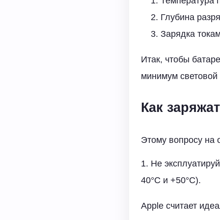
Температура п
Глубина разр
Зарядка тока
Итак, чтобы батар
минимум световой 
Как заряжа
Этому вопросу на 
1. Не эксплуатиру
40°C и +50°C).
Apple считает иде