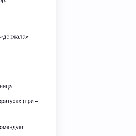
ор.
и «держала»
ница.
ературах (при –
комендует