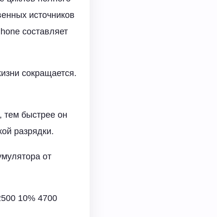
венных источников
Phone составляет
жизни сокращается.
, тем быстрее он
кой разрядки.
умулятора от
2500 10% 4700