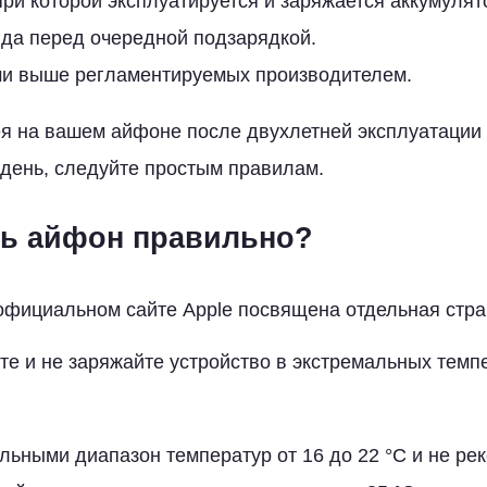
ри которой эксплуатируется и заряжается аккумулят
яда перед очередной подзарядкой.
ми выше регламентируемых производителем.
ея на вашем айфоне после двухлетней эксплуатаци
день, следуйте простым правилам.
ть айфон правильно?
официальном сайте Apple посвящена отдельная стра
йте и не заряжайте устройство в экстремальных темп
альными диапазон температур от 16 до 22 °C и не ре