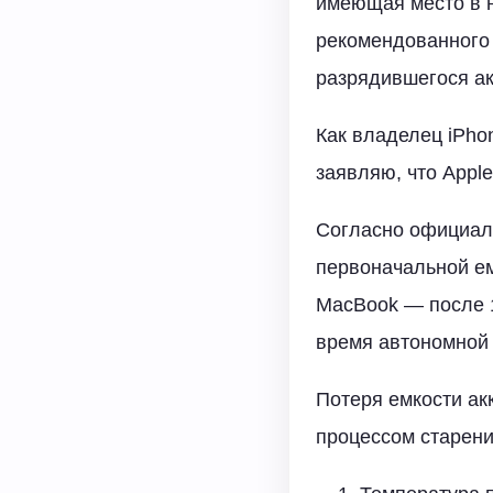
имеющая место в н
рекомендованного 
разрядившегося ак
Как владелец iPhon
заявляю, что Apple
Согласно официаль
первоначальной ем
MacBook — после 1
время автономной 
Потеря емкости ак
процессом старени