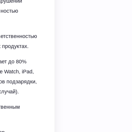
нарушении
лностью
тветственностью
 продуктах.
ает до 80%
 Watch, iPad,
ов подзарядки,
лучай).
ственным