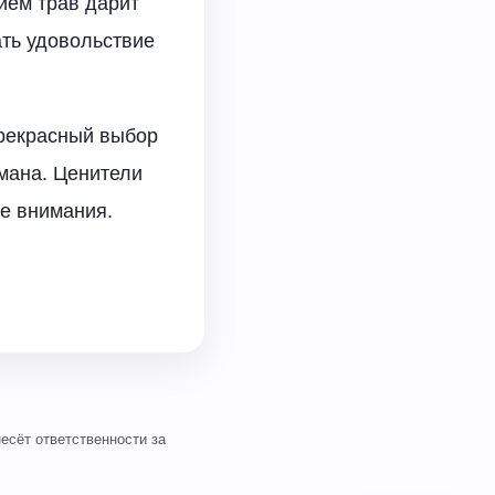
сием трав дарит
ать удовольствие
 Прекрасный выбор
мана. Ценители
ые внимания.
есёт ответственности за