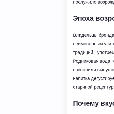
послужило возрожд
Эпоха возр
Владельцы бренда 
неимоверным усили
традиций - употре
Родниковая вода г
позволили выпусти
напитка дегустир
стариной рецептур
Почему вку