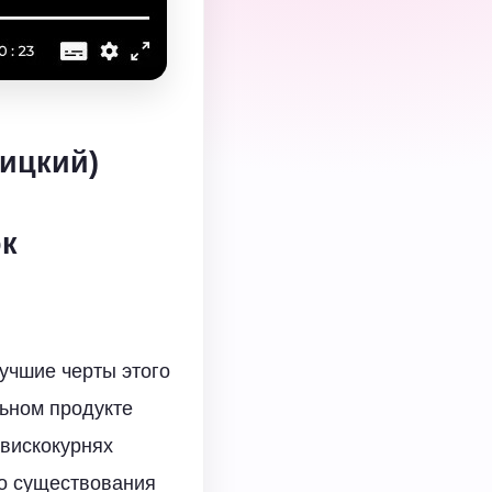
вицкий)
ок
лучшие черты этого
льном продукте
 вискокурнях
го существования