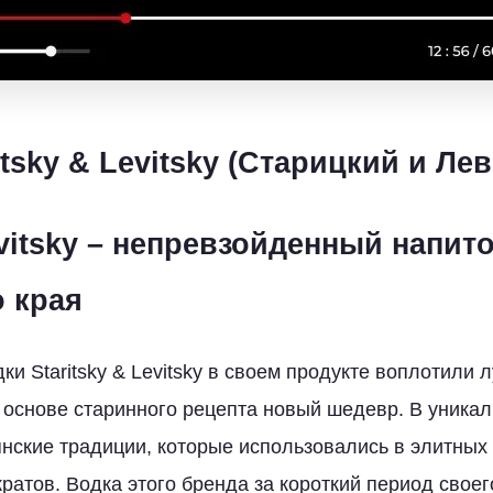
itsky & Levitsky (Старицкий и Ле
evitsky – непревзойденный напит
о края
и Staritsky & Levitsky в своем продукте воплотили 
а основе старинного рецепта новый шедевр. В уника
нские традиции, которые использовались в элитных
кратов. Водка этого бренда за короткий период свое