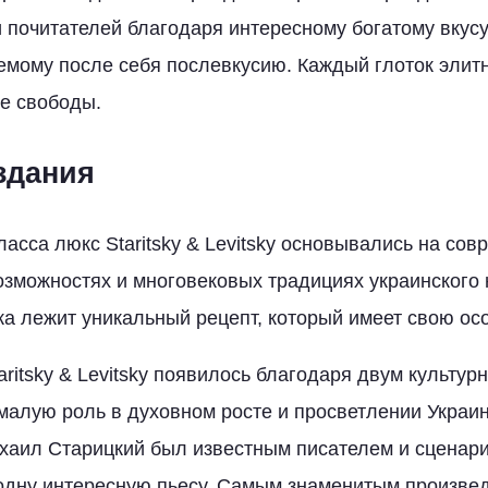
 почитателей благодаря интересному богатому вкусу
емому после себя послевкусию. Каждый глоток элитн
е свободы.
здания
ласса люкс Staritsky & Levitsky основывались на со
озможностях и многовековых традициях украинского 
ка лежит уникальный рецепт, который имеет свою ос
aritsky & Levitsky появилось благодаря двум культур
малую роль в духовном росте и просветлении Украи
хаил Старицкий был известным писателем и сценар
одну интересную пьесу. Самым знаменитым произве