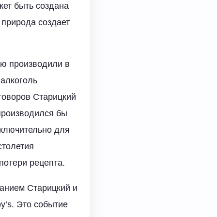
жет быть создана
а природа создает
ую производили в
 алкоголь
зговоров Старицкий
 производился бы
сключительно для
столетия
потери рецепта.
ванием Старицкий и
’s. Это событие