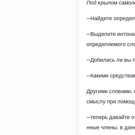
Под крылом самоле
─Найдите определе
─Выделите интонац
определяемого сло
─Добились ли вы 
─Какими средствам
Другими словами, 
смыслу при помощ
─теперь давайте о
нные члены, в дан