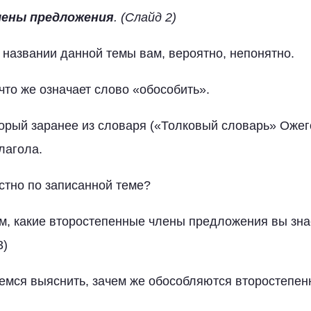
лены
предложения
. (Слайд 2)
 названии данной темы вам, вероятно, непонятно.
что же означает слово «обособить».
торый заранее из словаря («Толковый словарь» Оже
лагола.
стно по записанной теме?
м, какие второстепенные члены предложения вы зна
3)
емся выяснить, зачем же обособляются второстепе