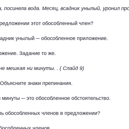
, посинела вода. Месяц, всадник унылый, уронил про
предложении этот обособленный член?
садник унылый ─ обособленное приложение.
жение. Задание то же.
не мешкая ни минуты. . ( Слайд 9)
 Объясните знаки препинания.
и минуты ─ это обособленное обстоятельство.
ль обособленных членов в предложении?
обособленных членов.