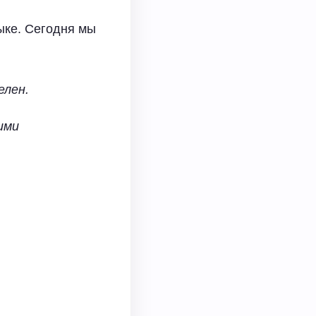
ыке. Сегодня мы
елен.
ими