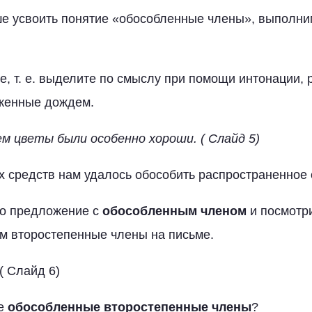
чше усвоить понятие «обособленные члены», выполн
е, т. е. выделите по смыслу при помощи интонации,
женные дождем.
м цветы были особенно хороши. ( Слайд 5)
 средств нам удалось обособить распространенное
то предложение с
обособленным
членом
и посмотр
м второстепенные члены на письме.
( Слайд 6)
ое
обособленные
второстепенные
члены
?