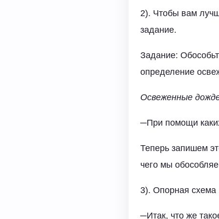
2). Чтобы вам лу
задание.
Задание: Обособьт
определение осве
Освеженные дожде
─При помощи каких
Теперь запишем э
чего мы обособляе
3). Опорная схема 
─Итак, что же так