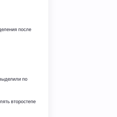
деления после
 выделили по
лять второстепе