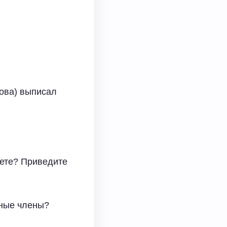
гова) выписал
ете? Приведите
нные члены?