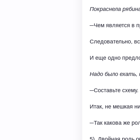
Покраснела рябина
─Чем является в 
Следовательно, в
И еще одно предло
Надо было ехать, 
─Составьте схему.
Итак, не мешкая н
─Так какова же ро
5). Двойная роль 