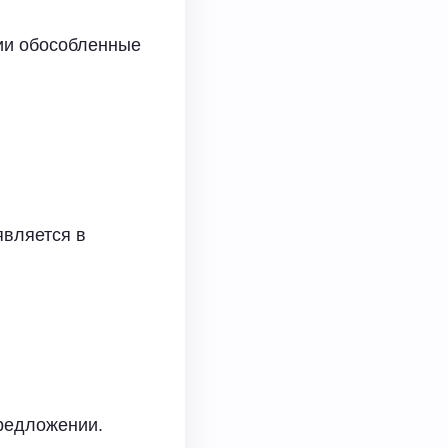
нии обособленные
является в
редложении.