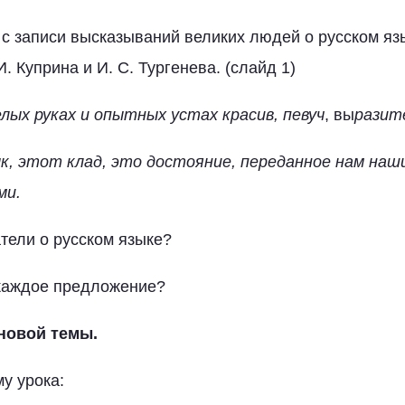
с записи высказываний великих людей о русском яз
. Куприна и И. С. Тургенева. (слайд 1)
елых руках и опытных устах красив, певуч
, вы
разит
к, этот клад, это достояние, переданное нам наш
ми.
атели о русском языке?
каждое предложение?
новой темы.
у урока: