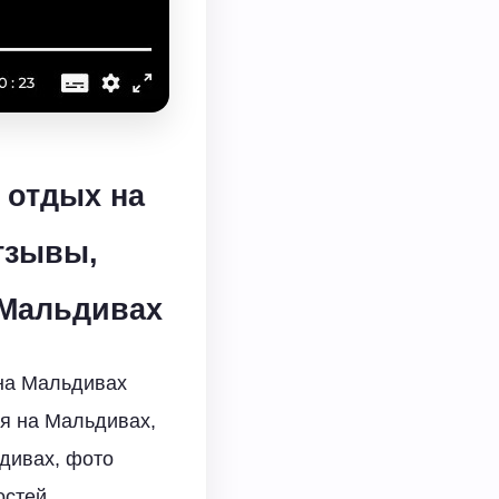
 отдых на
тзывы,
 Мальдивах
 на Мальдивах
ся на Мальдивах,
дивах, фото
остей