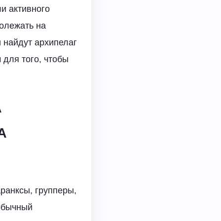
и активного
полежать на
 найдут архипелаг
 для того, чтобы
А
А
ранксы, групперы,
обычный