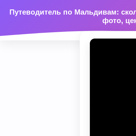
Путеводитель по Мальдивам: ско
фото, це