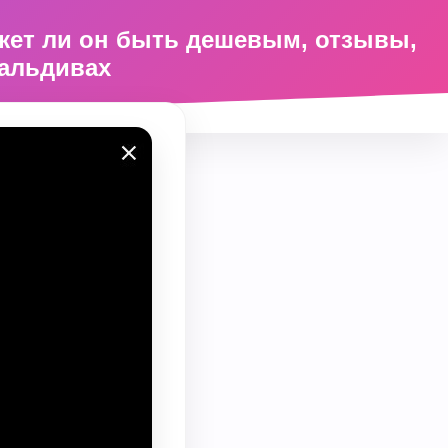
жет ли он быть дешевым, отзывы,
Мальдивах