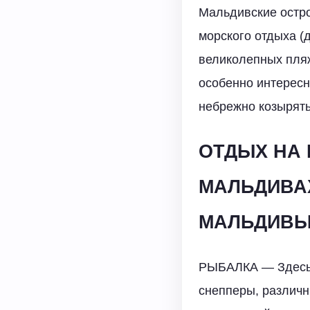
Мальдивские остро
морского отдыха (
великолепных пляж
особенно интересны
небрежно козырять
ОТДЫХ НА 
МАЛЬДИВАХ
МАЛЬДИВ
РЫБАЛКА — Здесь 
снепперы, различ