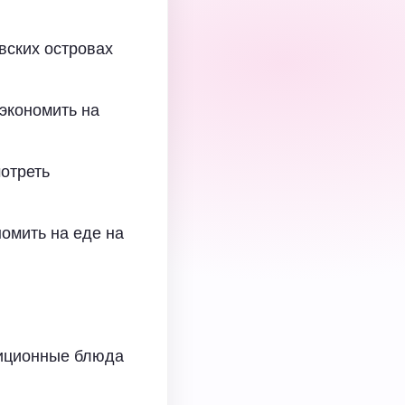
вских островах
экономить на
мотреть
номить на еде на
диционные блюда