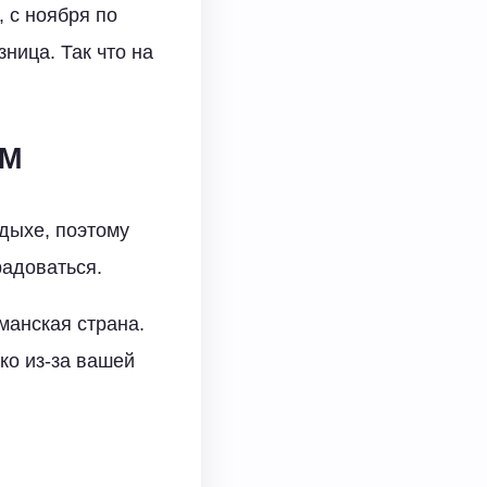
, с ноября по
ница. Так что на
ИМ
тдыхе, поэтому
радоваться.
анская страна.
ько из-за вашей