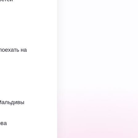
О
поехать на
 Мальдивы
ова