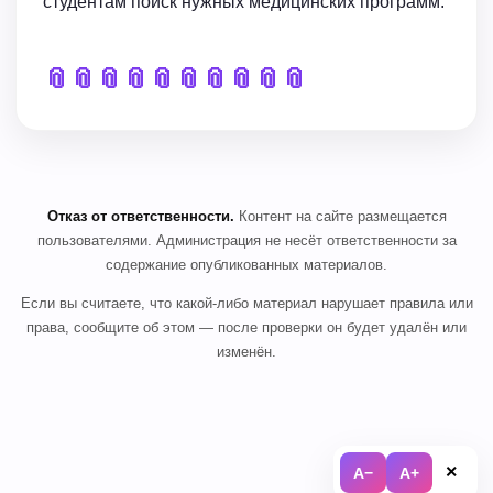
студентам поиск нужных медицинских программ.
📎
📎
📎
📎
📎
📎
📎
📎
📎
📎
Отказ от ответственности.
Контент на сайте размещается
пользователями. Администрация не несёт ответственности за
содержание опубликованных материалов.
Если вы считаете, что какой-либо материал нарушает правила или
права, сообщите об этом — после проверки он будет удалён или
изменён.
×
A−
A+