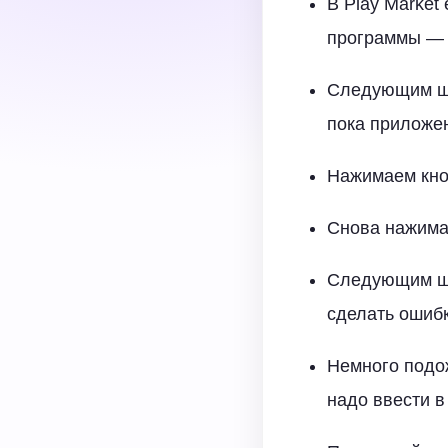
В Play Market
программы — 
Следующим ша
пока приложен
Нажимаем кно
Снова нажимае
Следующим шаг
сделать ошибк
Немного подож
надо ввести в