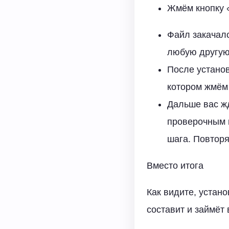
Жмём кнопку «
Файл закачалс
любую другую
После установ
котором жмём
Дальше вас ж
проверочным к
шага. Повторя
Вместо итога
Как видите, устан
составит и займёт 