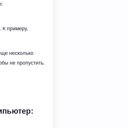
е:
 К примеру,
еще несколько
обы не пропустить.
мпьютер: