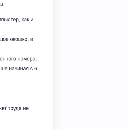
и.
пьютер, как и
шое окошко, в
онного номера,
ыше начиная с 6
жет труда не