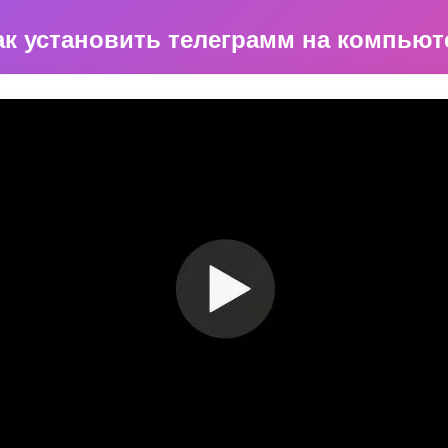
ак установить телеграмм на компьют