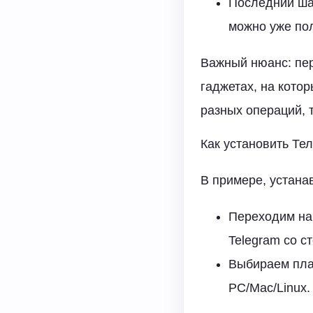
Последний ша
можно уже по
Важный нюанс: пер
гаджетах, на кото
разных операций, т
Как установить Те
В примере, устана
Переходим на
Telegram со с
Выбираем плат
PC/Mac/Linux.