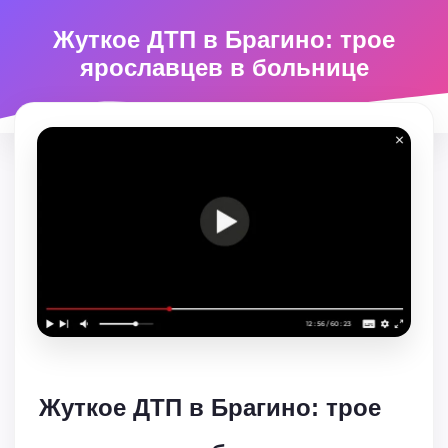
Жуткое ДТП в Брагино: трое
ярославцев в больнице
Жуткое ДТП в Брагино: трое