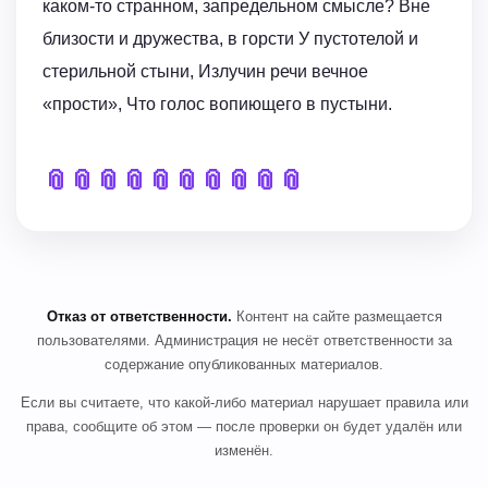
каком-то странном, запредельном смысле? Вне
близости и дружества, в горсти У пустотелой и
стерильной стыни, Излучин речи вечное
«прости», Что голос вопиющего в пустыни.
📎
📎
📎
📎
📎
📎
📎
📎
📎
📎
Отказ от ответственности.
Контент на сайте размещается
пользователями. Администрация не несёт ответственности за
содержание опубликованных материалов.
Если вы считаете, что какой-либо материал нарушает правила или
права, сообщите об этом — после проверки он будет удалён или
изменён.