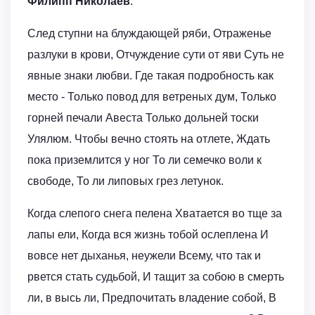
Филипп Николаев
:
След ступни на блуждающей ряби, Отраженье
разлуки в крови, Отчуждение сути от яви Суть не
явные знаки любви. Где такая подробность как
место - Только повод для ветреных дум, Только
горней печали Авеста Только дольней тоски
Улялюм. Чтобы вечно стоять на отлете, Ждать
пока приземлится у ног То ли семечко воли к
свободе, То ли липовых грез летунок.
Когда слепого снега пелена Хватается во тще за
лапы ели, Когда вся жизнь тобой ослеплена И
вовсе нет дыханья, неужели Всему, что так и
рвется стать судьбой, И тащит за собою в смерть
ли, в высь ли, Предпочитать владение собой, В