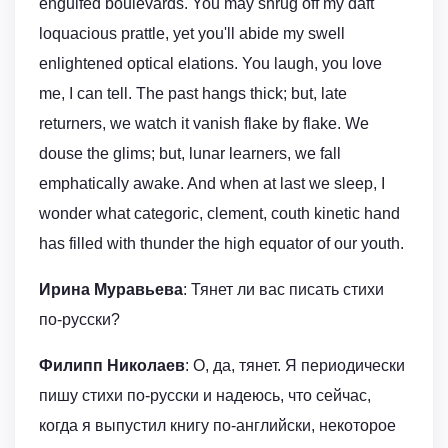
engulfed boulevards. You may shrug off my daft
loquacious prattle, yet you'll abide my swell
enlightened optical elations. You laugh, you love
me, I can tell. The past hangs thick; but, late
returners, we watch it vanish flake by flake. We
douse the glims; but, lunar learners, we fall
emphatically awake. And when at last we sleep, I
wonder what categoric, clement, couth kinetic hand
has filled with thunder the high equator of our youth.
Ирина Муравьева
: Тянет ли вас писать стихи
по-русски?
Филипп Николаев
: О, да, тянет. Я периодически
пишу стихи по-русски и надеюсь, что сейчас,
когда я выпустил книгу по-английски, некоторое