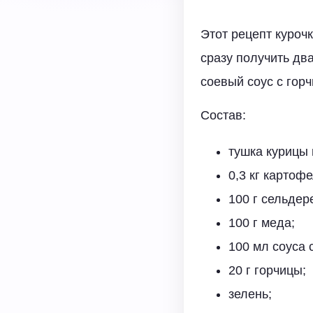
Этот рецепт куроч
сразу получить дв
соевый соус с гор
Состав:
тушка курицы в
0,3 кг картофе
100 г сельдер
100 г меда;
100 мл соуса 
20 г горчицы;
зелень;