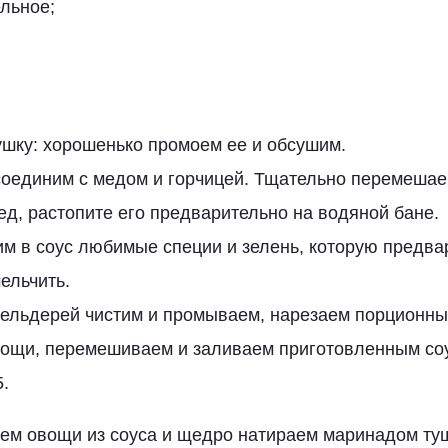
льное;
ушку: хорошенько промоем ее и обсушим.
оединим с медом и горчицей. Тщательно перемешаем
мед, растопите его предварительно на водяной бане.
м в соус любимые специи и зелень, которую предва
ельчить.
сельдерей чистим и промываем, нарезаем порционны
ощи, перемешиваем и заливаем приготовленным соу
5.
ем овощи из соуса и щедро натираем маринадом туш