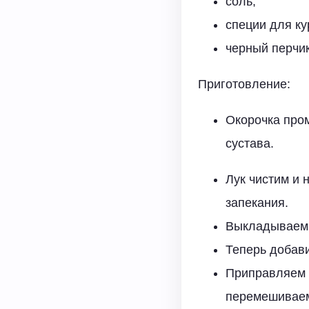
соль;
специи для ку
черный перчи
Приготовление:
Окорочка пром
сустава.
Лук чистим и 
запекания.
Выкладываем 
Теперь добав
Приправляем 
перемешиваем