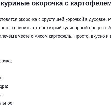
куриные окорочка с картофеле
отовятся окорочка с хрустящей корочкой в духовке. 
костью освоить этот нехитрый кулинарный процесс. А
апечем вместе с мясом картофель. Просто, вкусно и 
рочка;
я;
дра;
а;
льное;