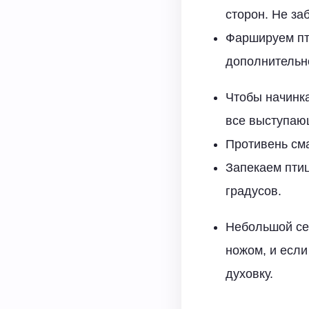
сторон. Не за
Фаршируем пт
дополнительно
Чтобы начинка
все выступающ
Противень сма
Запекаем птиц
градусов.
Небольшой сек
ножом, и если
духовку.