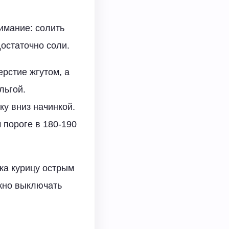
имание: солить
достаточно соли.
рстие жгутом, а
льгой.
у вниз начинкой.
 пороге в 180-190
гка курицу острым
ожно выключать