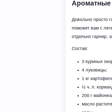
Ароматные 
Довольно просто г
поможет вам с лег
отдельно гарнир, з
Состав:
3 куриных око
4 луковицы;
1 кг картофел
½ ч. л. кориан
200 г майонез
масло растите