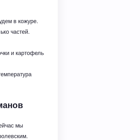
удем в кожуре.
ько частей.
очки и картофель
температура
манов
Сейчас мы
ролевским.