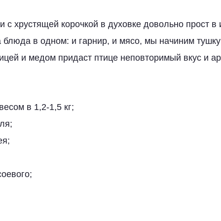
ки с хрустящей корочкой в духовке довольно прост в
а блюда в одном: и гарнир, и мясо, мы начиним тушк
чицей и медом придаст птице неповторимый вкус и ар
есом в 1,2-1,5 кг;
ля;
ея;
соевого;