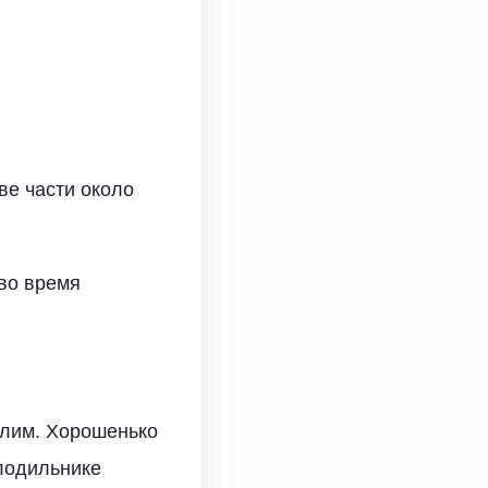
ве части около
 во время
олим. Хорошенько
лодильнике