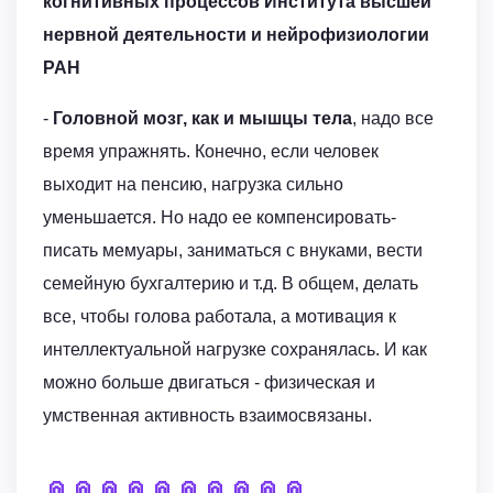
когнитивных процессов Института высшей
нервной деятельности и нейрофизиологии
РАН
-
Головной мозг, как и мышцы тела
, надо все
время упражнять. Конечно, если человек
выходит на пенсию, нагрузка сильно
уменьшается. Но надо ее компенсировать-
писать мемуары, заниматься с внуками, вести
семейную бухгалтерию и т.д. В общем, делать
все, чтобы голова работала, а мотивация к
интеллектуальной нагрузке сохранялась. И как
можно больше двигаться - физическая и
умственная активность взаимосвязаны.
📎
📎
📎
📎
📎
📎
📎
📎
📎
📎