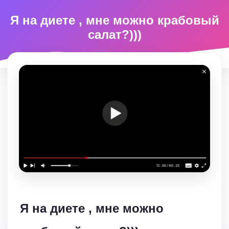
Я на диете , мне можно крабовый
салат?)))
Я на диете , мне можно