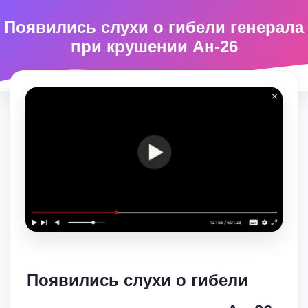
Появились слухи о гибели генерала
при крушении Ан-26
Появились слухи о гибели