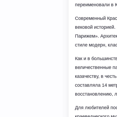
переименовали в 
Современный Крас
вековой историей.
Парижем». Архитек
стиле модерн, кла
Как и в большинст
величественные па
казачеству, в чест
составляла 14 мет
восстановлению, л
Для любителей пос
краеведческого му