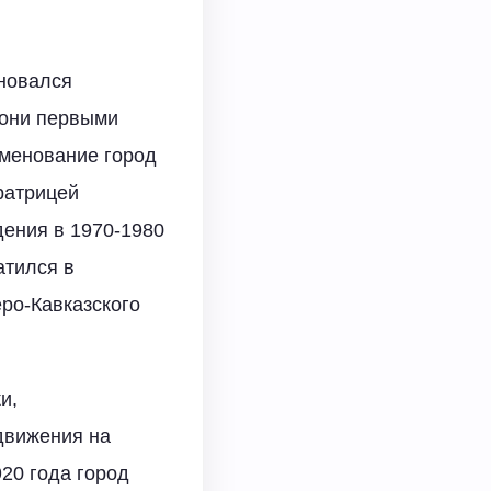
еновался
 они первыми
именование город
ратрицей
дения в 1970-1980
атился в
ро-Кавказского
и,
движения на
20 года город