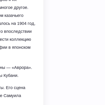
многое другое.
м казачьего
лось на 1904 год,
го впоследствии
нести коллекцию
афии в японском
аны — «Аврора».
ы Кубани.
ты. Его сцена
ве Самуила