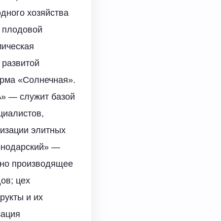
дного хозяйства
я плодовой
мическая
 развитой
рма «Солнечная».
ь» — служит базой
циалистов,
лизации элитных
аснодарский» —
дно производящее
ов; цех
рукты и их
зация