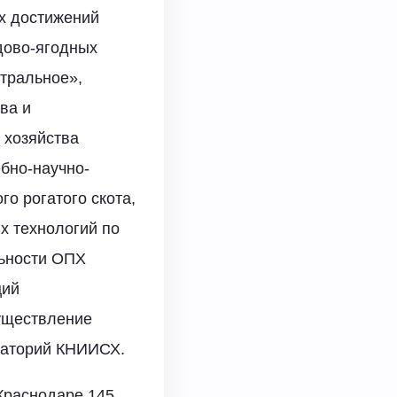
х достижений
дово-ягодных
тральное»,
ва и
 хозяйства
бно-научно-
о рогатого скота,
х технологий по
льности ОПХ
ций
существление
раторий КНИИСХ.
Краснодаре 145