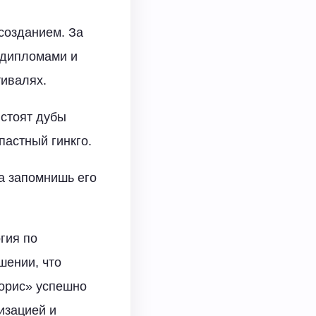
 созданием. За
 дипломами и
тивалях.
 стоят дубы
пастный гинкго.
да запомнишь его
гия по
шении, что
Лорис» успешно
изацией и