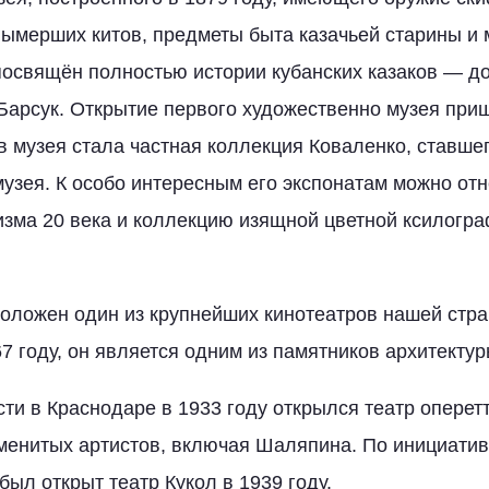
вымерших китов, предметы быта казачьей старины и 
освящён полностью истории кубанских казаков — до
Барсук. Открытие первого художественно музея приш
в музея стала частная коллекция Коваленко, ставше
музея. К особо интересным его экспонатам можно от
изма 20 века и коллекцию изящной цветной ксилогр
оложен один из крупнейших кинотеатров нашей стр
7 году, он является одним из памятников архитектур
сти в Краснодаре в 1933 году открылся театр оперет
менитых артистов, включая Шаляпина. По инициати
ыл открыт театр Кукол в 1939 году.