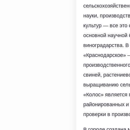
сельскохозяйстве
науки, производст
культур — все эт
основной научной 
виноградарства. В
«Краснодарское» —
производственного
свиней, растениев
выращиванию сель
«Колос» является 
районированных и 
проверки в произ
В городе создана 