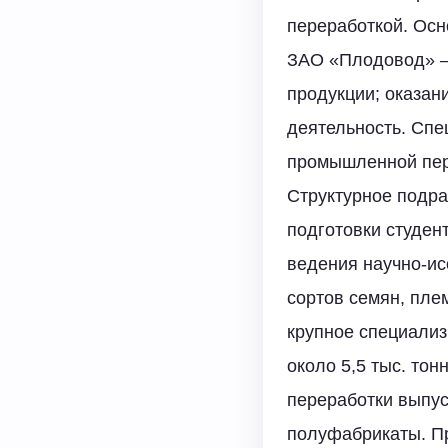
переработкой. Осн
ЗАО «Плодовод» — 
продукции; оказан
деятельность. Спе
промышленной пер
Структурное подра
подготовки студен
ведения научно-ис
сортов семян, пле
крупное специали
около 5,5 тыс. тон
переработки выпус
полуфабрикаты. Пр