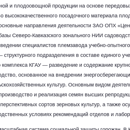
нной и плодоовощной продукции на основе передовы
во высококачественного посадочного материала пло
о основные направления деятельности ЗАО ОПХ «Цен
базы Северо-Кавказского зонального НИИ садоводст
 ведении специалистов племзавода учебно-опытного
 структурного подразделения в составе единого уче
 комплекса КГАУ — разведение и содержание крупног
одство, основанное на внедрении энергосберегающи
скохозяйственных культур. Основным видом деяте
производство и реализация семян высших репродук
перспективных сортов зерновых культур, а также о
водственных условиях рекомендаций отделов и лабо
масштабная система социальной защиты горожан. В 