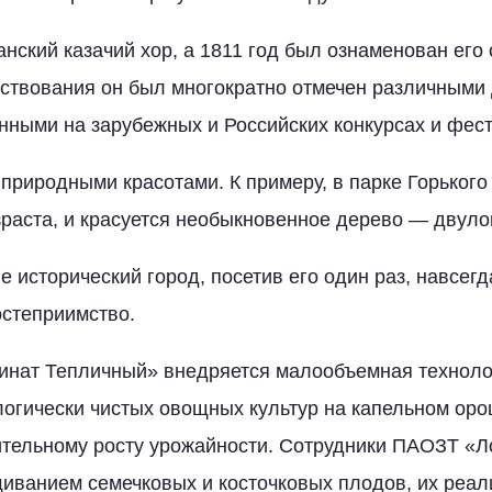
анский казачий хор, а 1811 год был ознаменован его
ствования он был многократно отмечен различными
нными на зарубежных и Российских конкурсах и фес
 природными красотами. К примеру, в парке Горького
зраста, и красуется необыкновенное дерево — двуло
е исторический город, посетив его один раз, навсег
степриимство.
инат Тепличный» внедряется малообъемная техноло
гически чистых овощных культур на капельном оро
ительному росту урожайности. Сотрудники ПАОЗТ «
ванием семечковых и косточковых плодов, их реал