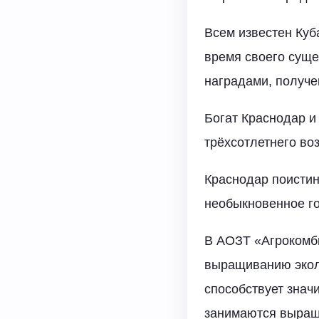
Всем известен Куб
время своего суще
наградами, получе
Богат Краснодар и
трёхсотлетнего во
Краснодар поистин
необыкновенное го
В АОЗТ «Агрокомб
выращиванию эколо
способствует знач
занимаются выращи