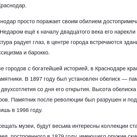
Краснодар.
нодар просто поражает своим обилием достопримеч
 Недаром ещё к началу двадцатого века его нарекл
тура радует глаз, в центре города встречаются здан
ссицизма и барокко.
ве городов с богатейшей историей, в Краснодаре кр
мятники. В 1897 году был установлен обелиск — па
ь двухсотлетия со дня его открытия. Высота обелиск
ров. Памятник после революции был разрушен и под
ишь в 1998 году.
ещать музеи, будут весьма интересны коллекции ст
зея, построенного в 1879 году, имеющего оружие ски