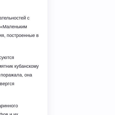
ательностей с
и «Маленьким
ия, построенные в
асуются
мятник кубанскому
а поражала, она
вергся
аринного
фов и их