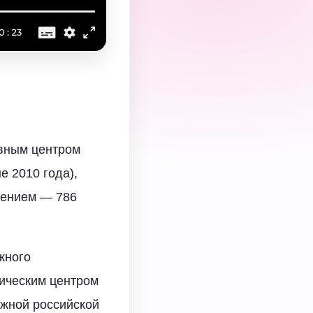
вным центром
е 2010 года),
лением — 786
жного
фическим центром
жной российской