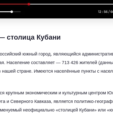
— столица Кубани
российский южный город, являющийся администрати
ая. Население составляет — 713 426 жителей (данны
в нашей стране. Имеются населённые пункты с насе
тся крупным экономическим и культурным центром Ю
га и Северного Кавказа, является политико-геогра
 именуемый неофициально «столицей Кубани» или «ю