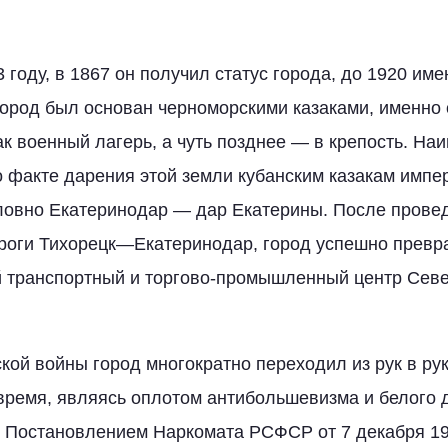
 году, в 1867 он получил статус города, до 1920 им
ород был основан черноморскими казаками, именно
ак военный лагерь, а чуть позднее — в крепость. На
о факте дарения этой земли кубанским казакам импе
словно Екатеринодар — дар Екатерины. После прове
роги Тихорецк—Екатеринодар, город успешно превр
 транспортный и торгово-промышленный центр Севе
кой войны город многократно переходил из рук в рук
ремя, являясь оплотом антибольшевизма и белого 
 Постановлением Наркомата РСФСР от 7 декабря 19