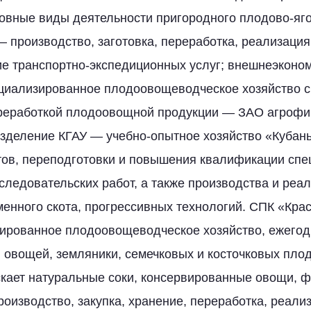
овные виды деятельности пригородного плодово-яго
производство, заготовка, переработка, реализаци
ие транспортно-экспедиционных услуг; внешнеэконо
циализированное плодоовощеводческое хозяйство с
еработкой плодоовощной продукции — ЗАО агрофи
зделение КГАУ — учебно-опытное хозяйство «Кубан
тов, переподготовки и повышения квалификации спе
следовательских работ, а также производства и реа
менного скота, прогрессивных технологий. СПК «Кр
зированное плодоовощеводческое хозяйство, ежего
н овощей, земляники, семечковых и косточковых плод
кает натуральные соки, консервированные овощи, ф
оизводство, закупка, хранение, переработка, реали