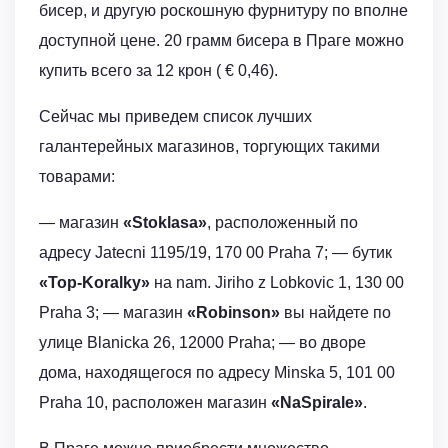
бисер, и другую роскошную фурнитуру по вполне
доступной цене. 20 грамм бисера в Праге можно
купить всего за 12 крон ( € 0,46).
Сейчас мы приведем список лучших
галантерейных магазинов, торгующих такими
товарами:
— магазин
«Stoklasa»
, расположенный по
адресу Jateсnі 1195/19, 170 00 Prahа 7; — бутик
«Top-Koralky»
на nаm. Jiriho z Lobkovic 1, 130 00
Prahа 3; — магазин
«Robinson»
вы найдете по
улице Blanickа 26, 12000 Prahа; — во дворе
дома, находящегося по адресу Minskа 5, 101 00
Prahа 10, расположен магазин
«NaSpirale»
.