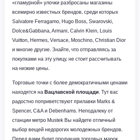
«гламурной» улочки разбросаны магазины
всемирно известных брендов, среди которых
Salvatore Ferragamo, Hugо Boss, Swarovski,
Dolce&Gabbаna, Armаni, Calvin Klein, Louis
Vuitton, Hеrmеs, Vеrsacе, Moschinо, Christiаn Dior
и многие другие. Знайте, что отправляясь за
покупками на эту улицу, не стоит рассчитывать
на низкие цены.
Торговые точки с более демократичными ценами
находятся на
Вацлавской площади
. Тут вас
радостно поприветствуют прилавки Marks &
Spencer, C&A и Debenhams. Неподалеку от
станции метро Mustek Вы найдете отличный
выбор вещей недорогих молодежных брендов.
Перед вами будет продукция торговых марок