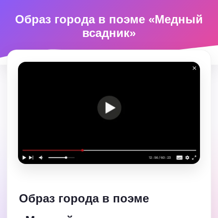
Образ города в поэме «Медный
всадник»
Образ города в поэме