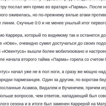
нтру послал мяч прямо во вратаря «Пармы». После 
ного оживилась, но по-прежнему вялые атаки проти
 линии. Скучные 0:0 и не менее унылый итог первог
о Каррера, который по видимому так и останется до
е «Юве», очевидно сумел достучаться до своих подоп
и «Ювентуса» вышли более мобилизовано и настроено
сле начала второго тайма «Парма» горела со счетом
тус» начал уже не в пол ноги, а сразу же мощно на
рядки пармезанцев. Один за другим, по воротам бе
посланные Асамоа, Видалем и Вучинечем, причем иг
ольше вопросов, чем ответов, нападающий был сов
лого сезона и в итоге был заменен Каррерой на Матр