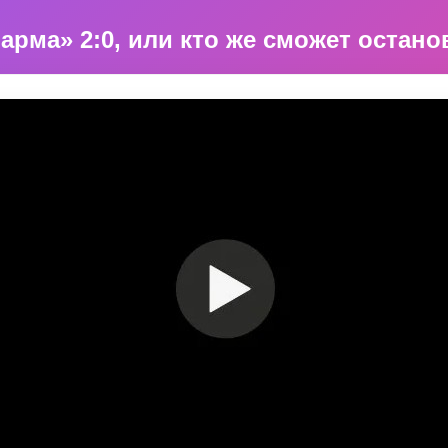
арма» 2:0, или кто же сможет остан