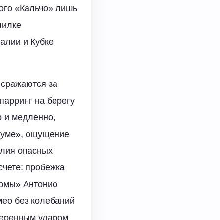
кого «Кальчо» лишь
пилке
алии и Кубке
 сражаются за
парринг на берегу
о и медленно,
иуме», ощущение
илия опасных
счете: пробежка
армы» Антонио
ео без колебаний
уверенным ударом