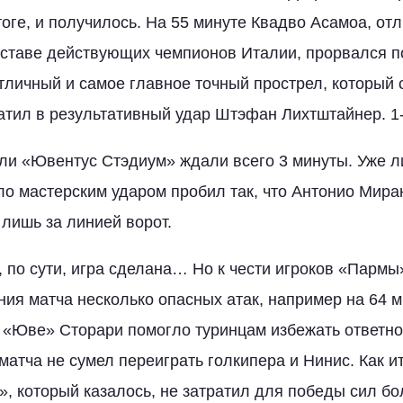
тоге, и получилось. На 55 минуте Квадво Асамоа, от
ставе действующих чемпионов Италии, прорвался п
тличный и самое главное точный прострел, который 
тил в результативный удар Штэфан Лихтштайнер. 1-
ели «Ювентус Стэдиум» ждали всего 3 минуты. Уже 
о мастерским ударом пробил так, что Антонио Мира
лишь за линией ворот.
0, по сути, игра сделана… Но к чести игроков «Пармы
ния матча несколько опасных атак, например на 64 
 «Юве» Сторари помогло туринцам избежать ответно
матча не сумел переиграть голкипера и Нинис. Как и
, который казалось, не затратил для победы сил бо