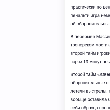
практически по це
пенальти игра нем
об оборонительные
В перерыве Массим
тренерском мостик
второй тайм игрок
через 13 минут по
Второй тайм «Ювен
оборонительные по
летели выстрелы, 
вообще оставила б
себя образца прош