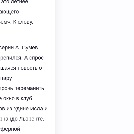
 это летнее
дающего
ем». К слову,
серии А. Сумев
крепился. А спрос
вшаяся новость о
 пару
прочь переманить
 окно в клуб
в из Удине Исла и
рнандо Льоренте.
нсферной