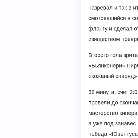
назревал и так в и
смотревшийся в со
флангу и сделал о
изяществом превра
Второго гола зрит
«Бьянконери» Пирл
«кожаный снаряд» 
58 минута, счет 2:
провели до оконча
мастерство кипера
а уже под занавес 
победа «Ювентуса»