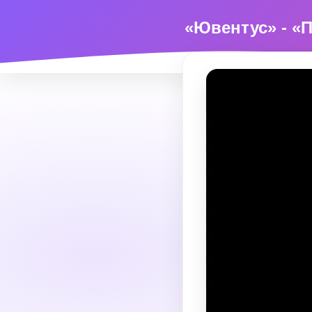
«Ювентус» - «П