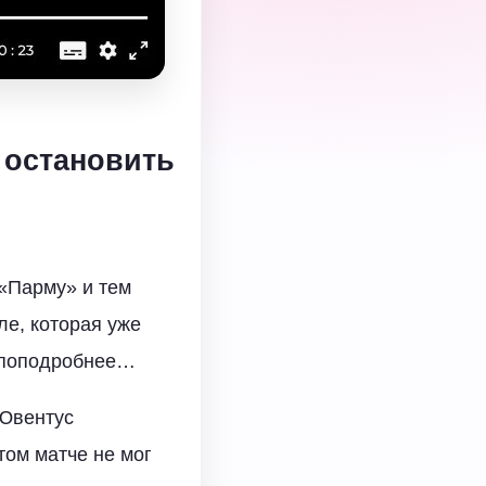
т остановить
 «Парму» и тем
е, которая уже
м поподробнее…
«Ювентус
ом матче не мог