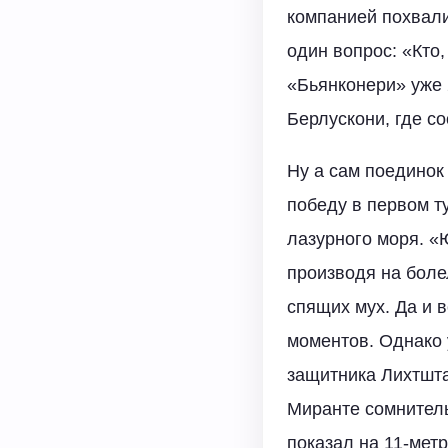
компанией похвали
один вопрос: «Кто,
«Бьянконери» уже 
Берлускони, где с
Ну а сам поединок
победу в первом т
лазурного моря. «
производя на бол
спящих мух. Да и 
моментов. Однако 
защитника Лихтшт
Миранте сомнител
показал на 11-мет