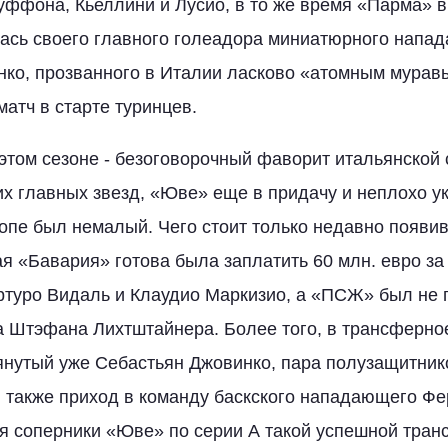
уффона, Кьеллини и Лусио, в то же время «Парма» в
ась своего главного голеадора миниатюрного напа
ко, прозванного в Италии ласково «атомным муравь
матч в старте туринцев.
этом сезоне - безоговорочный фаворит итальянской 
их главных звезд, «Юве» еще в придачу и неплохо у
опе был немалый. Чего стоит только недавно появи
ая «Бавария» готова была заплатить 60 млн. евро за
туро Видаль и Клаудио Маркизио, а «ПСЖ» был не 
а Штэфана Лихтштайнера. Более того, в трансферное
нутый уже Себастьян Джовинко, пара полузащитнико
 также приход в команду баскского нападающего Фе
я соперники «Юве» по серии А такой успешной тра