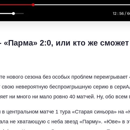
 «Парма» 2:0, или кто же сможе
те нового сезона без особых проблем переигрывает
 свою невероятную беспроигрышную серию в сериАл
яет ни много ни мало ровно 40 матчей. Ну, обо все
м в центральном матче 1 тура «Старая синьора» на 
ла не хватающую с неба звезд «Парму». «Юве» в эт