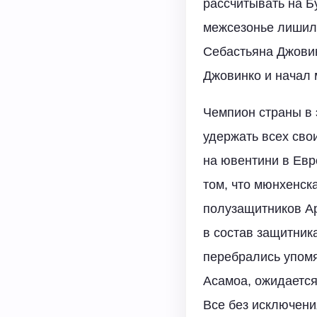
рассчитывать на Б
межсезонье лишил
Себастьяна Джовин
Джовинко и начал 
Чемпион страны в 
удержать всех сво
на ювентини в Евр
том, что мюнхенск
полузащитников Ар
в состав защитник
перебрались упомя
Асамоа, ожидается
Все без исключени