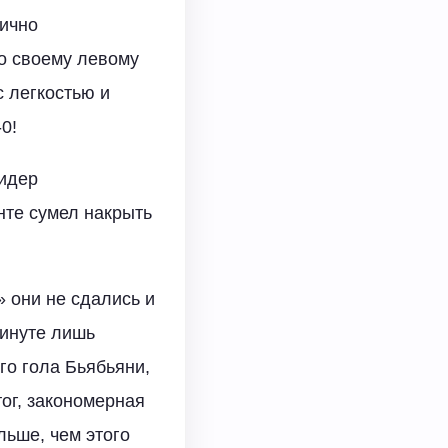
лично
о своему левому
с легкостью и
0!
лидер
нте сумел накрыть
» они не сдались и
минуте лишь
го гола Бьябьяни,
тог, закономерная
льше, чем этого