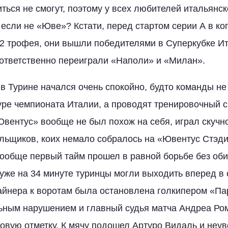
ться не смогут, поэтому у всех любителей итальянс
 если не «Юве»? Кстати, перед стартом серии А в ко
2 трофея, они вышли победителями в Суперкубке Ит
оответственно переиграли «Наполи» и «Милан».
 в Турине начался очень спокойно, будто команды не
уре чемпионата Италии, а проводят тренировочный с
Ювентус» вообще не был похож на себя, играл скучн
ельщиков, коих немало собралось на «Ювентус Стэд
вообще первый тайм прошел в равной борьбе без об
уже на 34 минуте туринцы могли выходить вперед в 
айнера к воротам была остановлена голкипером «П
ьным нарушением и главный судья матча Андреа Ром
ровую отметку. К мячу подошел Артуро Видаль и не