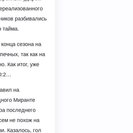
нереализованного
вников разбивались
о тайма.
 конца сезона на
ечных, так как на
. Как итог, уже
 0:2…
давил на
дного Миранте
ра последнего
сем не похож на
и. Казалось, гол