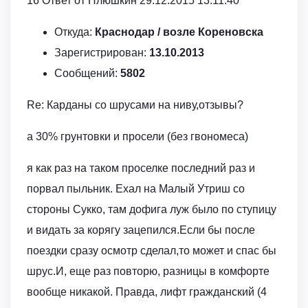
16 Ответ от Плюшкин 29.12.2015 13:11:40
Откуда:
Краснодар / возле Кореновска
Зарегистрирован:
13.10.2013
Сообщений:
5802
Re: Карданы со шрусами на ниву,отзывы?
а 30% грунтовки и просели (без гвономеса)
я как раз на таком проселке последний раз и
порвал пыльник. Ехал на Малый Утриш со
стороны Сукко, там дофига луж было по ступицу
и видать за корягу зацепился.Если бы после
поездки сразу осмотр сделал,то может и спас бы
шрус.И, еще раз повторю, разницы в комфорте
вообще никакой. Правда, лифт гражданский (4