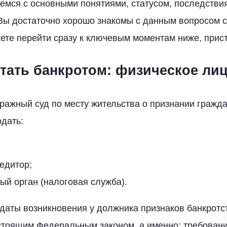
емся с основными понятиями, статусом, последстви
Вы достаточно хорошо знакомы с данным вопросом 
жете перейти сразу к ключевым моментам ниже, прис
стать банкротом: физическое ли
ражный суд по месту жительства о признании гражд
одать:
едитор;
й орган (налоговая служба).
 даты возникновения у должника признаков банкротс
стоящим Федеральным законом, а именно: требовани