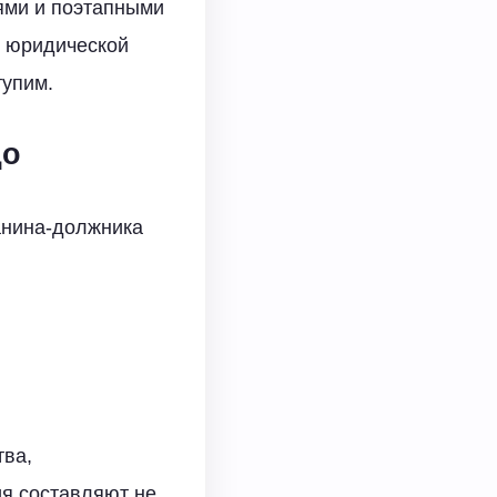
ями и поэтапными
с юридической
тупим.
цо
анина-должника
тва,
я составляют не