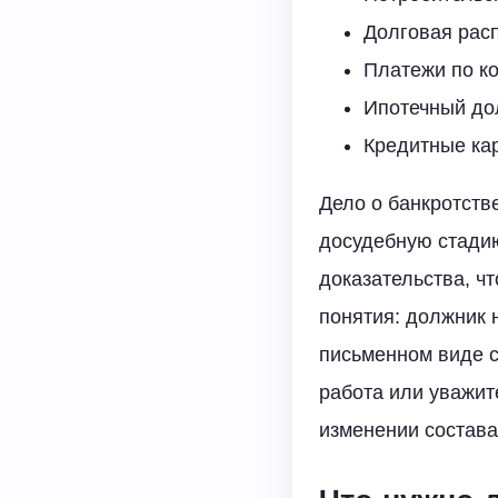
Долговая расп
Платежи по к
Ипотечный до
Кредитные кар
Дело о банкротств
досудебную стадию
доказательства, ч
понятия: должник 
письменном виде с
работа или уважит
изменении состава