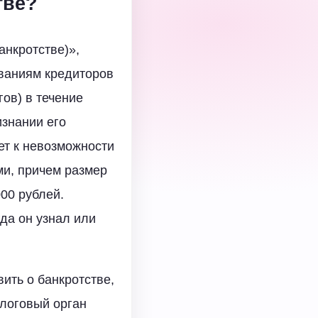
тве?
анкротстве)»,
ованиям кредиторов
гов) в течение
изнании его
ет к невозможности
ми, причем размер
00 рублей.
да он узнал или
вить о банкротстве,
алоговый орган