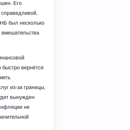
ышен. Его
к справедливой,
ЧНБ был несколько
т вмешательства
инансовой
о быстро вернётся
иметь
луг из-за границы,
удет вынужден
инфляции не
значительной