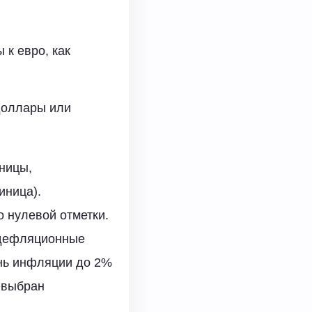
 к евро, как
 доллары или
ницы,
иница).
 нулевой отметки.
 дефляционные
ень инфляции до 2%
 выбран