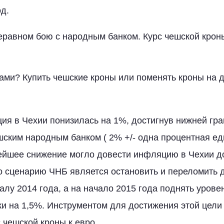
од.
еравном бою с народным банком. Курс чешской кроны
гами? Купить чешские кроны или поменять кроны на
ия в Чехии понизилась на 1%, достигнув нижней гра
ским народным банком ( 2% +/- одна процентная ед
йшее снижение могло довести инфляцию в Чехии до
о сценарию ЧНБ является остановить и переломить
талу 2014 года, а на начало 2015 года поднять уров
ки на 1,5%. Инструментом для достижения этой цели
 чешской кроны к евро.