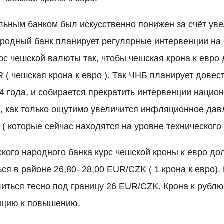
льным банком был искусственно понижен за счёт ув
ародный банк планирует регулярные интервенции на
урс чешской валюты так, чтобы чешская крона к евро
 ( чешская крона к евро ). Так ЧНБ планирует дове
4 года, и собирается прекратить интервенции нацио
 как только ощутимо увеличится инфляционное дав
( которые сейчас находятся на уровне технического 
кого народного банка курс чешской кроны к евро до
ся в районе 26,80- 28,00 EUR/CZK ( 1 крона к евро). 
иться тесно под границу 26 EUR/CZK. Крона к рублю
нцию к повышению.