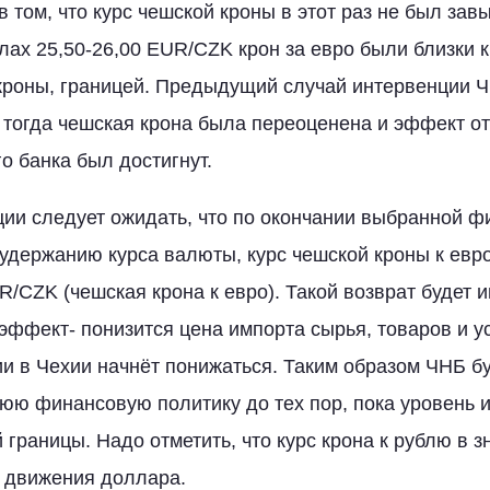
 том, что курс чешской кроны в этот раз не был зав
лах 25,50-26,00 EUR/CZK крон за евро были близки 
кроны, границей. Предыдущий случай интервенции 
- тогда чешская крона была переоценена и эффект о
о банка был достигнут.
ии следует ожидать, что по окончании выбранной ф
 удержанию курса валюты, курс чешской кроны к евр
R/CZK (чешская крона к евро). Такой возврат будет 
ффект- понизится цена импорта сырья, товаров и ус
и в Чехии начнёт понижаться. Таким образом ЧНБ б
юю финансовую политику до тех пор, пока уровень 
 границы. Надо отметить, что курс крона к рублю в 
т движения доллара.