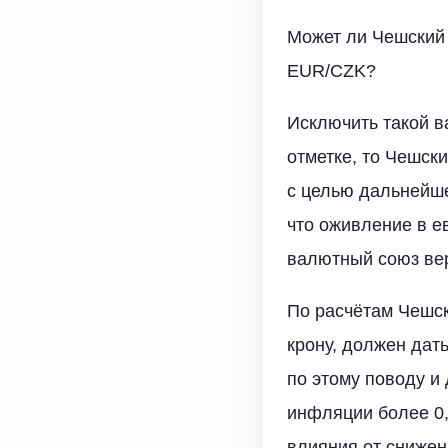
Может ли Чешский 
EUR/CZK?
Исключить такой в
отметке, то Чешск
с целью дальнейше
что оживление в е
валютный союз вер
По расчётам Чешск
крону, должен дат
по этому поводу и
инфляции более 0
влияния от снижен