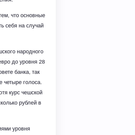
тем, что основные
ь себя на случай
шского народного
евро до уровня 28
овете банка, так
е четыре голоса.
отя курс чешской
колько рублей в
иями уровня