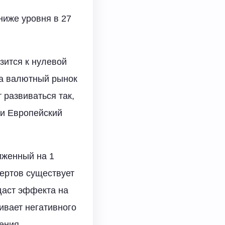
ниже уровня в 27
зится к нулевой
на валютный рынок
 развиваться так,
 и Европейский
иженный на 1
пертов существует
 даст эффекта на
вает негативного
ения.