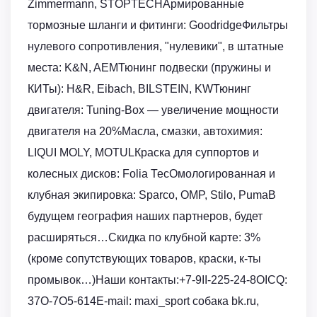
Zimmermann, STOPTECHАрмированные
тормозные шланги и фитинги: GoodridgeФильтры
нулевого сопротивления, "нулевики", в штатные
места: K&N, AEMТюнинг подвески (пружины и
КИТы): H&R, Eibach, BILSTEIN, KWТюнинг
двигателя: Tuning-Box — увеличение мощности
двигателя на 20%Масла, смазки, автохимия:
LIQUI MOLY, MOTULКраска для суппортов и
колесных дисков: Folia ТесОмологированная и
клубная экипировка: Sparco, OMP, Stilo, PumaВ
будущем география наших партнеров, будет
расширяться…Скидка по клубной карте: 3%
(кроме сопутствующих товаров, краски, к-ты
промывок…)Наши контакты:+7-9II-225-24-8ОICQ:
37О-7О5-614E-mail: maxi_sport собака bk.ru,