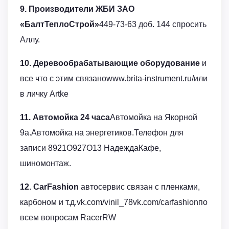
9. Производители ЖБИ ЗАО
«БалтТеплоСтрой»
449-73-63 доб. 144 спросить
Аллу.
10. Деревообрабатывающие оборудование
и
все что с этим связаноwww.brita-instrument.ru/или
в личку Artke
11. Автомойка 24 часа
Автомойка на Якорной
9а.Автомойка на энергетиков.Телефон для
записи 8921О927О13 НадеждаКафе,
шиномонтаж.
12. CarFashion
автосервис связан с пленками,
карбоном и т.д.vk.com/vinil_78vk.com/carfashionпо
всем вопросам RacerRW