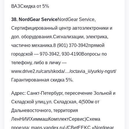
ВАЗСкидка от 5%
38. NordGear Service
NordGear Service,
Сертифицированный центр автоэлектроники и
доп. оборудования.Сигнализации, электрика,
частично механика.8 (901) 370-3942прямой
городской — 970-3942, 930-4190Вопросы по
телефону, либо в личку —
www.drive2.ru/cars/skoda/…/octavia_ii/yurkiy-ngsrt/
Гарантированная скидка 5%.
Адрес: Санкт-Петербург, пересечение Зольной и
Складской улиц.ул. Складская, 4(500м от
Дальневосточного, территория
ЛенНИИХиммашКомплектСервис)Схема
проезда: maps.yandex.ru/-/CBetEEKC «Nordgear