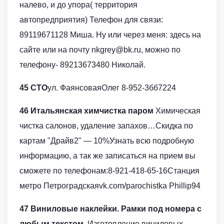
налево, и до упора( территория
автопредприятия) Телефон для связи:
89119671128 Миша. Ну или через меня: здесь на
сайте или на почту nkgrey@bk.ru, можно по
телефону- 89213673480 Николай.
45 СТО
ул. ФаянсоваяОлег 8-952-3бб7224
46 Итальянская химчистка паром
Химическая
чистка салонов, удаление запахов…Скидка по
картам "Драйв2" — 10%Узнать всю подробную
информацию, а так же записаться на прием вы
сможете по телефонам:8-921-418-65-16Станция
метро Петроградскаяvk.com/parochistka Phillip94
47 Виниловые наклейки. Рамки под номера с
любым текстом.
Изготовление виниловых