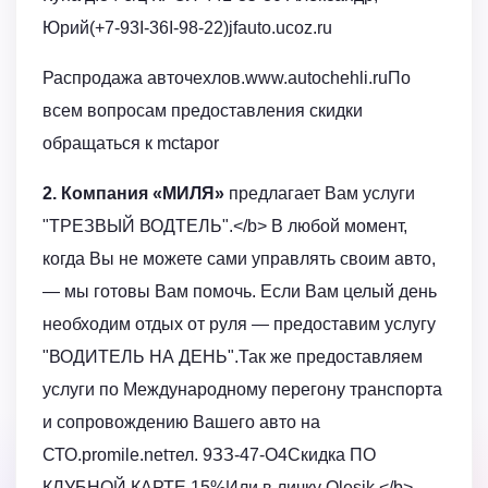
Юрий(+7-93I-36I-98-22)jfauto.ucoz.ru
Распродажа авточехлов.www.autochehli.ruПо
всем вопросам предоставления скидки
обращаться к mctapor
2. Компания «МИЛЯ»
предлагает Вам услуги
"ТРЕЗВЫЙ ВОДТЕЛЬ".</b> В любой момент,
когда Вы не можете сами управлять своим авто,
— мы готовы Вам помочь. Если Вам целый день
необходим отдых от руля — предоставим услугу
"ВОДИТЕЛЬ НА ДЕНЬ".Так же предоставляем
услуги по Международному перегону транспорта
и сопровождению Вашего авто на
СТО.promile.netтел. 9ЗЗ-47-О4Скидка ПО
КЛУБНОЙ КАРТЕ 15%Или в личку Olesik </b>