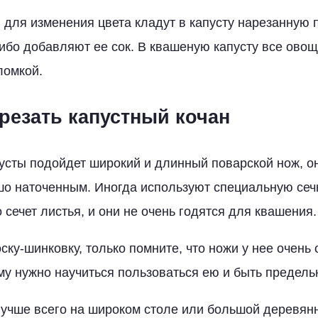
 для изменения цвета кладут в капусту нарезанную 
ибо добавляют ее сок. В квашеную капусту все ово
ломкой.
арезать капустный кочан
усты подойдет широкий и длинный поварской нож, о
о наточенным. Иногда используют специальную сечк
сечет листья, и они не очень годятся для квашения.
ку-шинковку, только помните, что ножи у нее очень 
му нужно научиться пользоваться ею и быть предел
лучше всего на широком столе или большой деревян