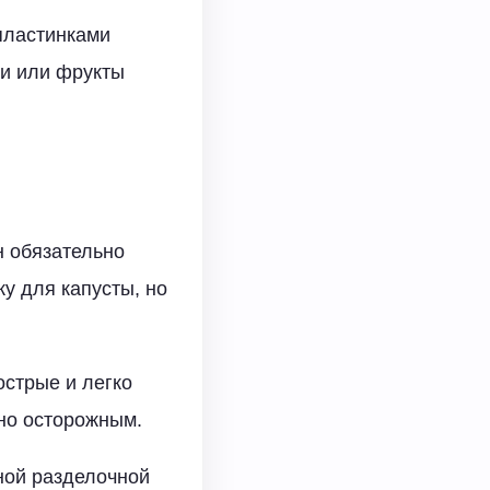
пластинками
щи или фрукты
н обязательно
у для капусты, но
острые и легко
ьно осторожным.
ной разделочной