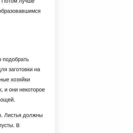
. Потом лучше
 образовавшимся
о подобрать
ля заготовки на
тные хозяйки
, и они некоторое
вощей.
ы. Листья должны
пусты. В