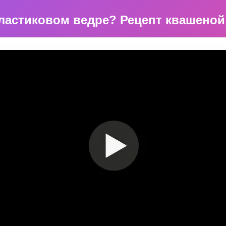
пластиковом ведре? Рецепт квашеной