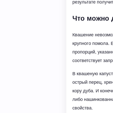
результате получи
Что можно 
Квашение невозмож
крупного помола. 
пропорций, указанн
соответствует зап
В квашеную капуст
острый перец, хрен
кору дуба. И коне
либо нашинкованна
свойства.