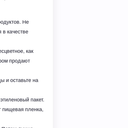
одуктов. Не
 в качестве
есцветное, как
ором продают
ы и оставьте на
иэтиленовый пакет.
т пищевая пленка,