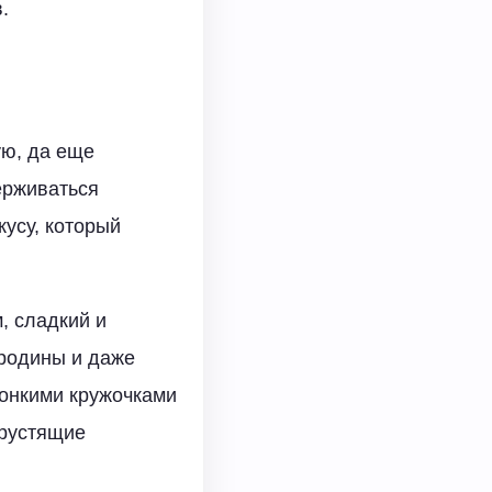
.
ую, да еще
ерживаться
кусу, который
, сладкий и
ородины и даже
тонкими кружочками
хрустящие