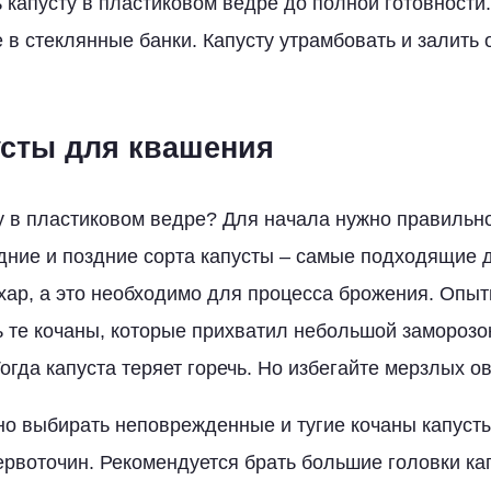
 капусту в пластиковом ведре до полной готовности
 в стеклянные банки. Капусту утрамбовать и залить
сты для квашения
ту в пластиковом ведре? Для начала нужно правильн
ние и поздние сорта капусты – самые подходящие д
сахар, а это необходимо для процесса брожения. Опы
 те кочаны, которые прихватил небольшой заморозок
огда капуста теряет горечь. Но избегайте мерзлых о
о выбирать неповрежденные и тугие кочаны капуст
червоточин. Рекомендуется брать большие головки ка