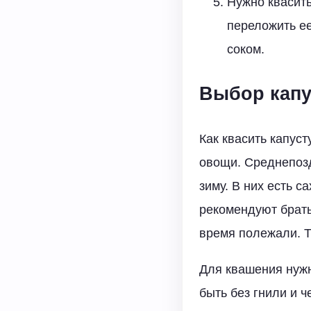
Нужно квасить
переложить ее
соком.
Выбор капу
Как квасить капус
овощи. Среднепозд
зиму. В них есть 
рекомендуют брать
время полежали. Т
Для квашения нужн
быть без гнили и 