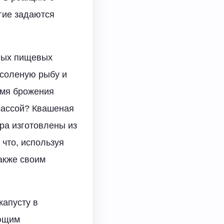
огие задаются
ных пищевых
 соленую рыбу и
емя брожения
тмассой? Квашеная
дра изготовлены из
 что, используя
также своим
капусту в
ующим