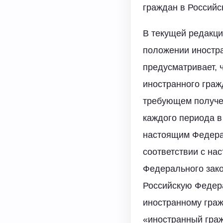
граждан в Российс
В текущей редакци
положении иностра
предусматривает, 
иностранного граж
требующем получен
каждого периода в
настоящим Федерал
соответствии с на
Федерального зако
Российскую Федера
иностранному граж
«иностранный граж