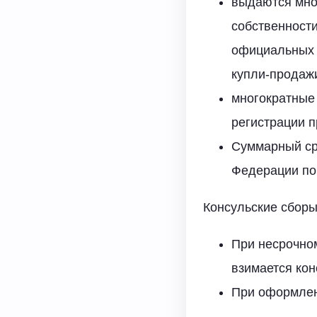
выдаются мно
собственност
официальных д
купли-продажи 
многократные 
регистрации п
Суммарный ср
Федерации по 
Консульские сборы
При несрочно
взимается ко
При оформлени