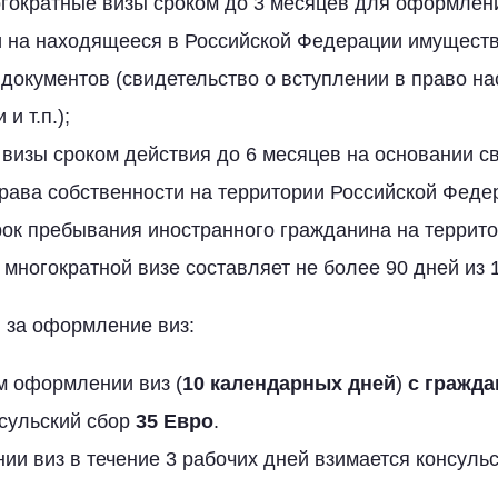
гократные визы сроком до 3 месяцев для оформлен
и на находящееся в Российской Федерации имуществ
окументов (свидетельство о вступлении в право на
и т.п.);
визы сроком действия до 6 месяцев на основании с
рава собственности на территории Российской Феде
ок пребывания иностранного гражданина на террито
многократной визе составляет не более 90 дней из 
 за оформление виз:
м оформлении виз (
10 календарных дней
)
с гражд
нсульский сбор
35 Евро
.
и виз в течение 3 рабочих дней взимается консуль