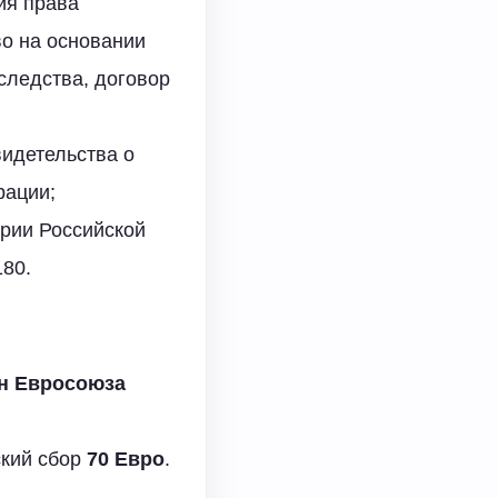
ия права
о на основании
следства, договор
видетельства о
рации;
рии Российской
180.
ан Евросоюза
ский сбор
70 Евро
.