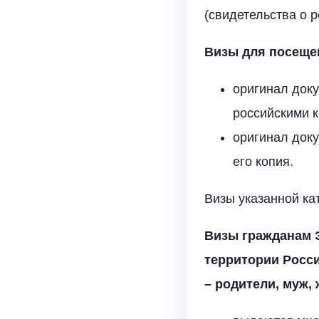
(свидетельства о ро
Визы для посеще
оригинал док
российскими к
оригинал доку
его копия.
Визы указанной ка
Визы гражданам 
территории Росс
– родители, муж, ж