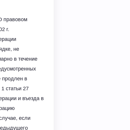
«О правовом
2 г.
ерации
ядке, не
арно в течение
редусмотренных
е продлен в
1 статьи 27
ерации и въезда в
ерацию
случае, если
предыдущего