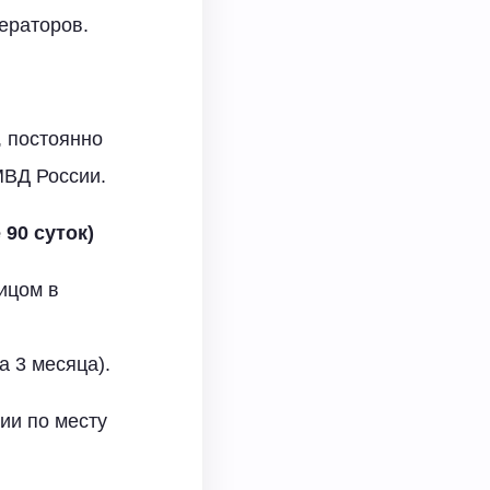
ераторов.
 постоянно
МВД России.
90 суток)
ицом в
а 3 месяца).
ии по месту