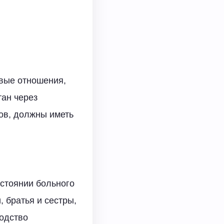
овые отношения,
тан через
ов, должны иметь
стоянии больного
 братья и сестры,
одство