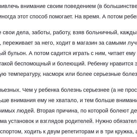
ривлечь внимание своим поведением (в большинств
иногда этот способ помогает. На время. А потом реб
 свои дела, заботы, работу, взяв больничный, кажды
, переживает за него, ходит в магазин за самыми л
й бульон. А потом садится играть с ним, читает ему 
 такой беспомощный и болеющий. Ребенку нравится э
ую температуру, насморк или более серьезные болез
рьезных. Чем у ребенка болезнь серьезнее (а не прос
льше внимания ему не хватало, и тем больше вниман
ачимых людей. Вторая причина, по которой болеют де
ма установок и взглядов родителей. Нужно обязател
спортом, ходить к двум репетиторам и в три кружка,