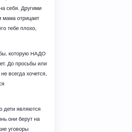
на себя. Другими
и мама отрицает
его тебе плохо,
ьбы, которую НАДО
ет. До просьбы или
не всегда хочется,
ся
о дети являются
онь они берут на
кие уговоры