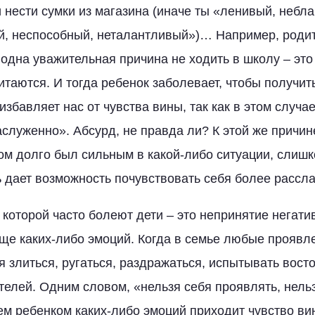
и нести сумки из магазина (иначе ты «ленивый, небл
, неспособный, неталантливый»)… Например, родит
 одна уважительная причина не ходить в школу – это
итаются. И тогда ребенок заболевает, чтобы получит
избавляет нас от чувства вины, так как в этом случ
служенно». Абсурд, не правда ли? К этой же причине
ом долго был сильным в какой-либо ситуации, слиш
 дает возможность почувствовать себя более рассл
о которой часто болеют дети – это непринятие негат
бще каких-либо эмоций. Когда в семье любые проявл
 злиться, ругаться, раздражаться, испытывать восто
телей. Одним словом, «нельзя себя проявлять, нельз
 ребенком каких-либо эмоций приходит чувство вины