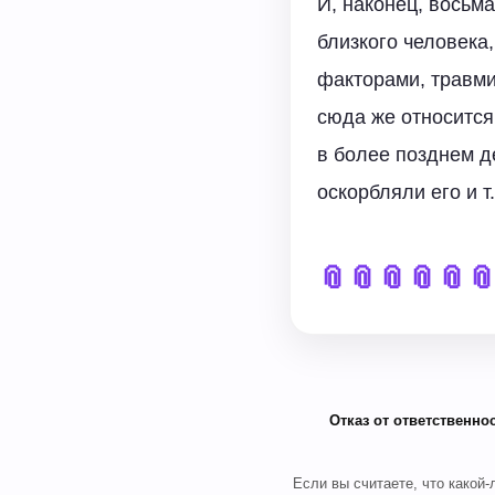
И, наконец, восьм
близкого человека,
факторами, травми
сюда же относится
в более позднем де
оскорбляли его и т.
📎
📎
📎
📎
📎

Отказ от ответственнос
Если вы считаете, что какой