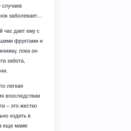
е случаев
енок заболевает…
й час дает ему с
учшими фруктами и
книжку, пока он
та забота,
ни.
то легкая
ия впоследствии
ти – это жестко
ьно ходить в
 а еще маме