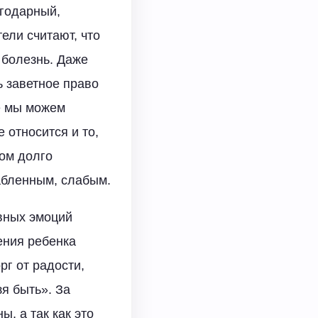
агодарный,
ели считают, что
 болезнь. Даже
ь заветное право
ае мы можем
 относится и то,
ком долго
абленным, слабым.
ивных эмоций
ения ребенка
рг от радости,
я быть». За
, а так как это