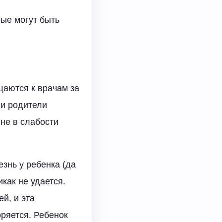
рые могут быть
щаются к врачам за
 и родители
 не в слабости
знь у ребенка (да
икак не удается.
й, и эта
оряется. Ребенок