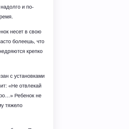
 надолго и по-
ремя.
нок несет в свою
часто болеешь, что
внедряются крепко
зан с установками
ит: «Не отвлекай
 про…» Ребенок не
му тяжело