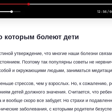
по которым болеют дети
стиной утверждение, что многие наши болезни связа
тоянием. Поэтому так популярны советы не нервнич
собой и окружающими людьми, заниматься медитацие
меньше стрессов, чем у взрослых. Но, к сожалению, р
иям детей должного значения. Считается, что ребе
а и вообще скоро все забудет. Но страхи и подавлен
нические заболевания, с которыми родители безусп