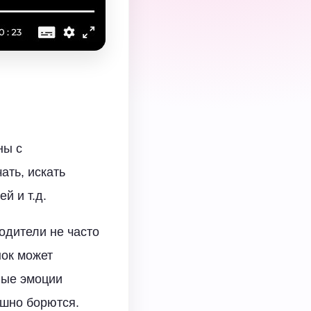
ны с
ать, искать
й и т.д.
одители не часто
нок может
ные эмоции
ешно борются.