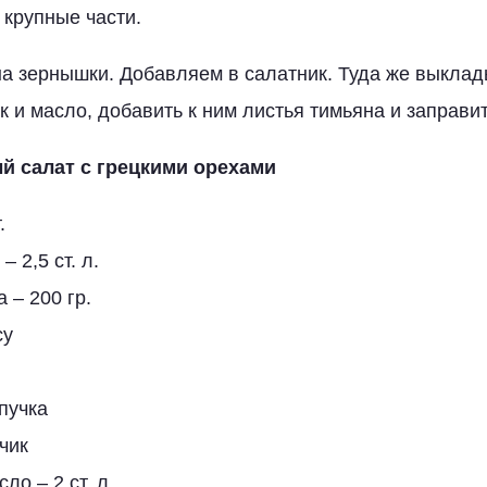
 крупные части.
на зернышки. Добавляем в салатник. Туда же выкла
 и масло, добавить к ним листья тимьяна и заправит
й салат с грецкими орехами
.
– 2,5 ст. л.
 – 200 гр.
су
 пучка
бчик
ло – 2 ст. л.