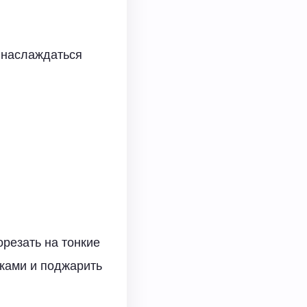
о наслаждаться
орезать на тонкие
чками и поджарить