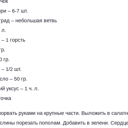
учок
и – 6-7 шт.
град – небольшая ветвь
 л.
 – 1 горсть
гр.
 гр.
– 1/2 шт.
ло – 50 гр.
 уксус – 1 ч. л.
точка
порвать руками на крупные части. Выложить в салатн
аслины порезать пополам. Добавить в зелени. Сердц