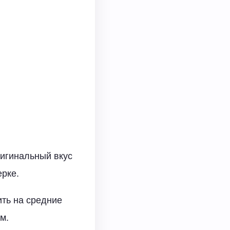
ригинальный вкус
ерке.
ить на средние
м.