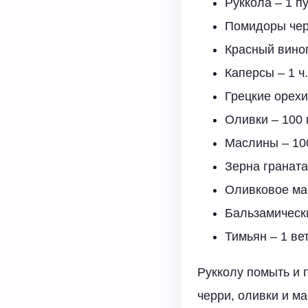
Руккола – 1 п
Помидоры черр
Красный вино
Каперсы – 1 ч.
Грецкие орехи
Оливки – 100 
Маслины – 100
Зерна граната 
Оливковое мас
Бальзамический
Тимьян – 1 ве
Рукколу помыть и 
черри, оливки и м