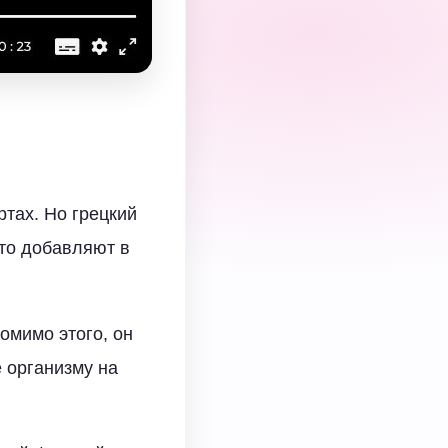
ртах. Но грецкий
сто добавляют в
омимо этого, он
 организму на