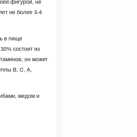
воей фигурой, не
уют не более 3-4
ть в пище
 30% состоит из
итаминов, он может
ппы В, С, А,
ибами, медом и