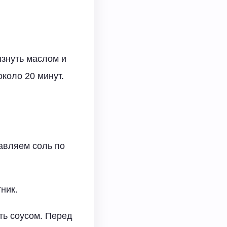
ызнуть маслом и
около 20 минут.
авляем соль по
ник.
ть соусом. Перед